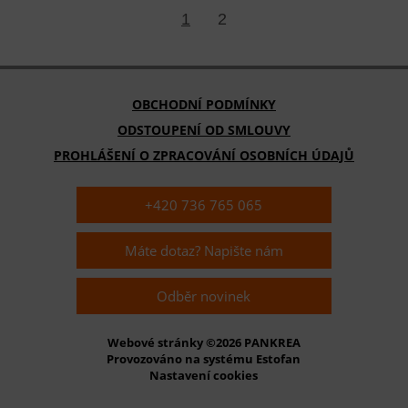
1
2
OBCHODNÍ PODMÍNKY
ODSTOUPENÍ OD SMLOUVY
PROHLÁŠENÍ O ZPRACOVÁNÍ OSOBNÍCH ÚDAJŮ
+420 736 765 065
Máte dotaz? Napište nám
Odběr novinek
Webové stránky ©2026 PANKREA
Provozováno na systému Estofan
Nastavení cookies