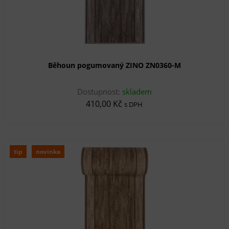
Běhoun pogumovaný ZINO ZN0360-M
Dostupnost:
skladem
410,00 Kč
s DPH
tip
novinka