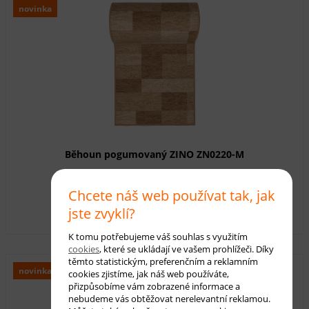
novinka
Běhoun pogumovaný ZINO ZN0220-M
Dostupnost:
skladem
Chcete náš web používat tak, jak
410,00 Kč
s DPH
jste zvyklí?
K tomu potřebujeme váš souhlas s využitím
cookies
, které se ukládají ve vašem prohlížeči. Díky
těmto statistickým, preferenčním a reklamním
novinka
cookies zjistíme, jak náš web používáte,
přizpůsobíme vám zobrazené informace a
nebudeme vás obtěžovat nerelevantní reklamou.