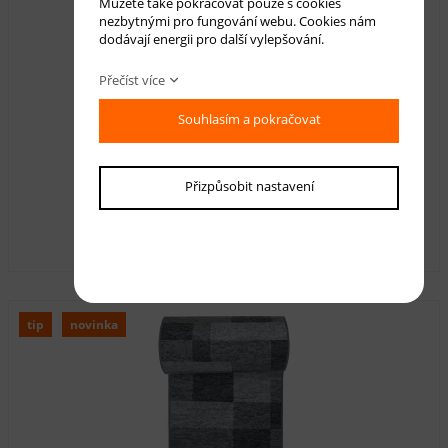
Můžete také pokračovat pouze s cookies
nezbytnými pro fungování webu. Cookies nám
dodávají energii pro další vylepšování.
Přečíst více
Souhlasím a pokračovat
Běhoun pogumovaný ZINO ZN0240-M
Přizpůsobit nastavení
Dostupnost:
skladem
410,00 Kč
s DPH
tip
novinka