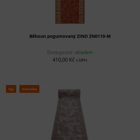
Běhoun pogumovaný ZINO ZN0110-M
Dostupnost:
skladem
410,00 Kč
s DPH
tip
novinka