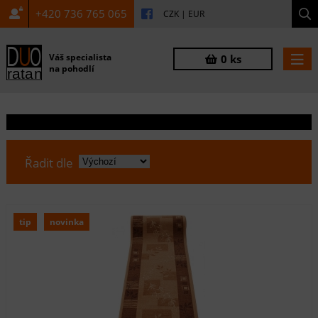
+420 736 765 065
CZK
|
EUR
Váš specialista
0 ks
na pohodlí
Řadit dle
tip
novinka