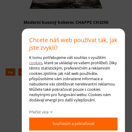
Moderní kusový koberec CHAPPE CH3290
Dostupnost:
skladem
Chcete náš web používat tak, jak
360,00 Kč
s DPH
jste zvyklí?
K tomu potřebujeme váš souhlas s využitím
cookies
, které se ukládají ve vašem prohlížeči. Díky
těmto statistickým, preferenčním a reklamním
tip
novinka
cookies zjistíme, jak náš web používáte,
přizpůsobíme vám zobrazené informace a
nebudeme vás obtěžovat nerelevantní reklamou.
Můžete také pokračovat pouze s cookies
nezbytnými pro fungování webu. Cookies nám
dodávají energii pro další vylepšování.
Přečíst více
Souhlasím a pokračovat