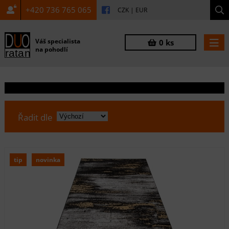
+420 736 765 065
CZK
|
EUR
Váš specialista
0 ks
na pohodlí
Řadit dle
tip
novinka