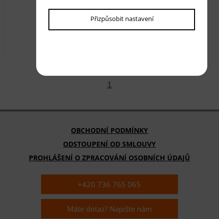
Běhoun Chappe CH3290-M
Přizpůsobit nastavení
Dostupnost:
skladem
360,00 Kč
s DPH
1
OBCHODNÍ PODMÍNKY
ODSTOUPENÍ OD SMLOUVY
PROHLÁŠENÍ O ZPRACOVÁNÍ OSOBNÍCH ÚDAJŮ
+420 736 765 065
Máte dotaz? Napište nám