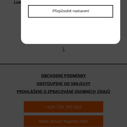
Luxusní kusový koberec EL YAPIMI oválný OV1600
Přizpůsobit nastavení
Dostupnost:
skladem
3 090,00 Kč
s DPH
1
OBCHODNÍ PODMÍNKY
ODSTOUPENÍ OD SMLOUVY
PROHLÁŠENÍ O ZPRACOVÁNÍ OSOBNÍCH ÚDAJŮ
+420 736 765 065
Máte dotaz? Napište nám