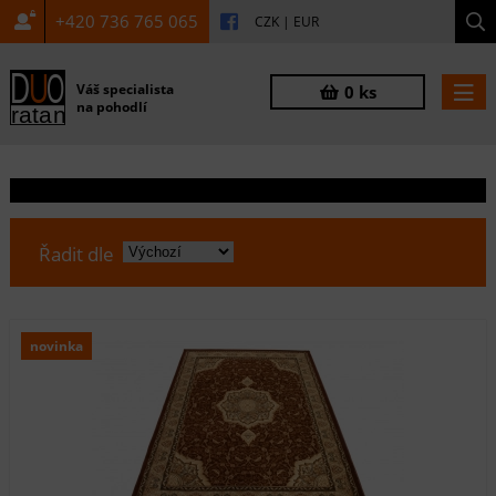
+420 736 765 065
CZK
|
EUR
Váš specialista
0 ks
na pohodlí
Řadit dle
novinka