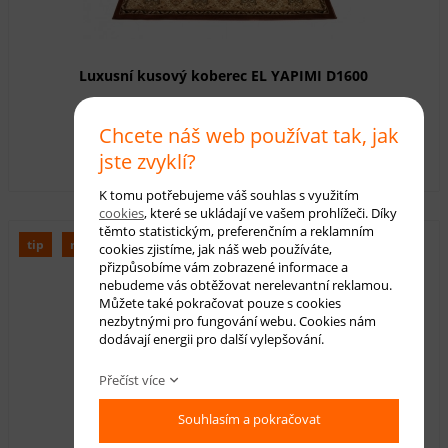
Luxusní kusový koberec EL YAPIMI D1600
Dostupnost:
skladem
Chcete náš web používat tak, jak
960,00 Kč
s DPH
jste zvyklí?
K tomu potřebujeme váš souhlas s využitím
cookies
, které se ukládají ve vašem prohlížeči. Díky
těmto statistickým, preferenčním a reklamním
tip
novinka
cookies zjistíme, jak náš web používáte,
přizpůsobíme vám zobrazené informace a
nebudeme vás obtěžovat nerelevantní reklamou.
Můžete také pokračovat pouze s cookies
nezbytnými pro fungování webu. Cookies nám
dodávají energii pro další vylepšování.
Přečíst více
Souhlasím a pokračovat