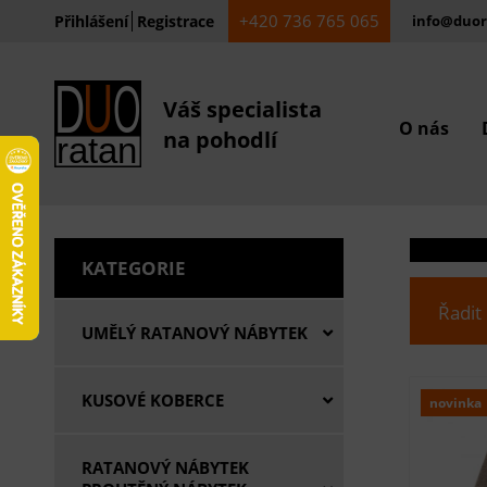
+420 736 765 065
Přihlášení
Registrace
info@duor
Váš specialista
O nás
na pohodlí
KATEGORIE
Řadit
UMĚLÝ RATANOVÝ NÁBYTEK
KUSOVÉ KOBERCE
novinka
RATANOVÝ NÁBYTEK