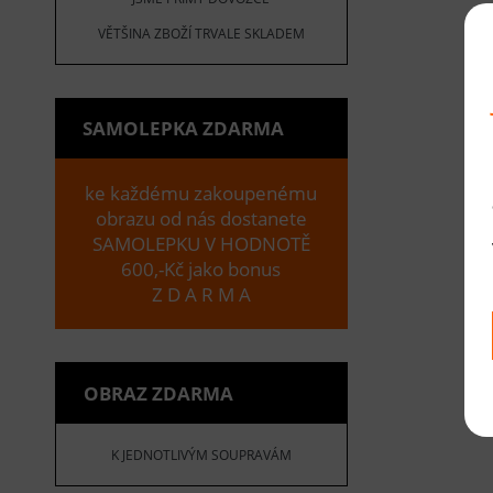
VĚTŠINA ZBOŽÍ TRVALE SKLADEM
SAMOLEPKA ZDARMA
ke každému zakoupenému
obrazu od nás dostanete
SAMOLEPKU V HODNOTĚ
600,-Kč jako bonus
Z D A R M A
OBRAZ ZDARMA
K JEDNOTLIVÝM SOUPRAVÁM