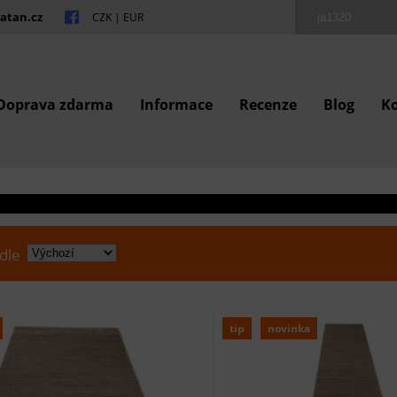
atan.cz
CZK
|
EUR
Doprava zdarma
Informace
Recenze
Blog
K
 dle
tip
novinka