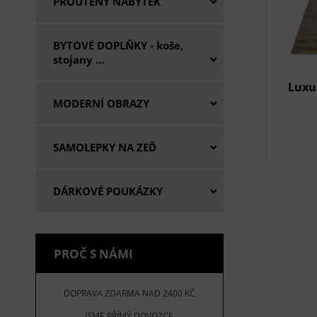
PROUTĚNÝ NÁBYTEK
BYTOVÉ DOPLŇKY - koše,
stojany ...
Luxu
MODERNÍ OBRAZY
SAMOLEPKY NA ZEĎ
DÁRKOVÉ POUKÁZKY
PROČ S NÁMI
DOPRAVA ZDARMA NAD 2400 KČ
JSME PŘÍMÝ DOVOZCE