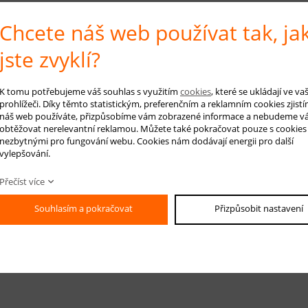
Chcete náš web používat tak, ja
jste zvyklí?
K tomu potřebujeme váš souhlas s využitím
cookies
, které se ukládají ve v
prohlížeči. Díky těmto statistickým, preferenčním a reklamním cookies zjistí
náš web používáte, přizpůsobíme vám zobrazené informace a nebudeme v
obtěžovat nerelevantní reklamou. Můžete také pokračovat pouze s cookies
nezbytnými pro fungování webu. Cookies nám dodávají energii pro další
vylepšování.
Přečíst více
Souhlasím a pokračovat
Přizpůsobit nastavení