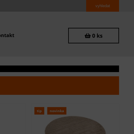
ontakt
0 ks
tip
novinka