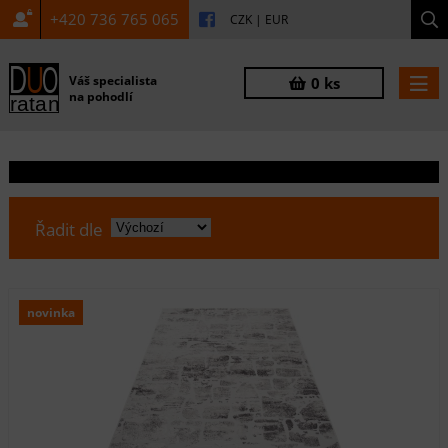
+420 736 765 065
CZK
|
EUR
Váš specialista
0 ks
na pohodlí
Řadit dle
novinka