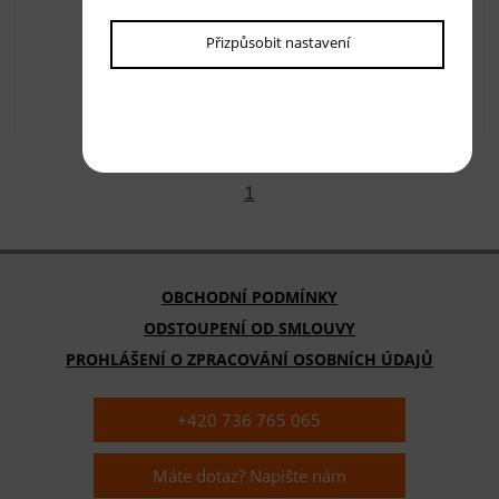
Luxusní kusový koberec Rega RS0190-KR
Přizpůsobit nastavení
Dostupnost:
skladem
510,00 Kč
s DPH
1
OBCHODNÍ PODMÍNKY
ODSTOUPENÍ OD SMLOUVY
PROHLÁŠENÍ O ZPRACOVÁNÍ OSOBNÍCH ÚDAJŮ
+420 736 765 065
Máte dotaz? Napište nám