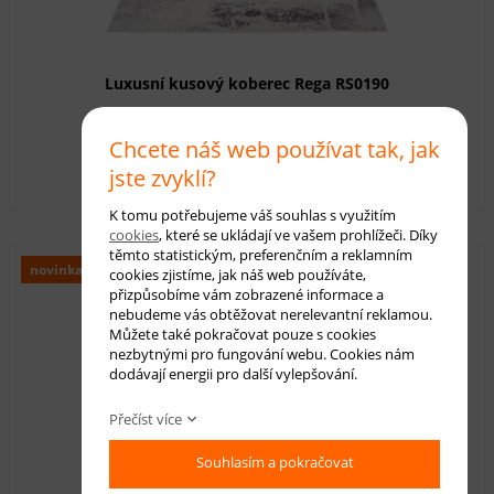
Luxusní kusový koberec Rega RS0190
Dostupnost:
skladem
Chcete náš web používat tak, jak
950,00 Kč
s DPH
jste zvyklí?
K tomu potřebujeme váš souhlas s využitím
cookies
, které se ukládají ve vašem prohlížeči. Díky
těmto statistickým, preferenčním a reklamním
novinka
cookies zjistíme, jak náš web používáte,
přizpůsobíme vám zobrazené informace a
nebudeme vás obtěžovat nerelevantní reklamou.
Můžete také pokračovat pouze s cookies
nezbytnými pro fungování webu. Cookies nám
dodávají energii pro další vylepšování.
Přečíst více
Souhlasím a pokračovat