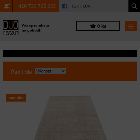
+420 736 765 065
CZK
|
EUR
Váš specialista
0 ks
na pohodlí
Řadit dle
novinka