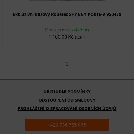
Exkluzivní kusový koberec SHAGGY PORTE-V VS0470
Dostupnost:
skladem
1 100,00 Kč
s DPH
1
OBCHODNÍ PODMÍNKY
ODSTOUPENÍ OD SMLOUVY
PROHLÁŠENÍ O ZPRACOVÁNÍ OSOBNÍCH ÚDAJŮ
+420 736 765 065