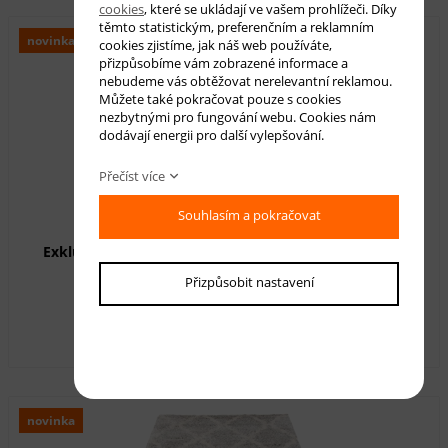
cookies
, které se ukládají ve vašem prohlížeči. Díky
těmto statistickým, preferenčním a reklamním
novinka
cookies zjistíme, jak náš web používáte,
přizpůsobíme vám zobrazené informace a
nebudeme vás obtěžovat nerelevantní reklamou.
Můžete také pokračovat pouze s cookies
nezbytnými pro fungování webu. Cookies nám
dodávají energii pro další vylepšování.
Přečíst více
Souhlasím a pokračovat
Exkluzivní kusový koberec SHAGGY PORTE-V VS0350
Přizpůsobit nastavení
Dostupnost:
skladem
1 100,00 Kč
s DPH
novinka