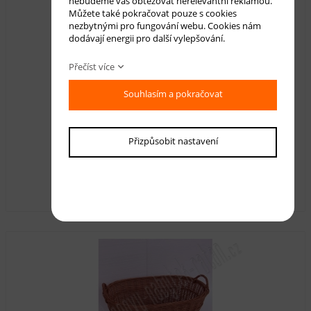
nebudeme vás obtěžovat nerelevantní reklamou.
Můžete také pokračovat pouze s cookies
nezbytnými pro fungování webu. Cookies nám
dodávají energii pro další vylepšování.
Přečíst více
Souhlasím a pokračovat
Proutěný koš na deštníky s uchem plný
Přizpůsobit nastavení
Dostupnost:
skladem
629,00 Kč
s DPH