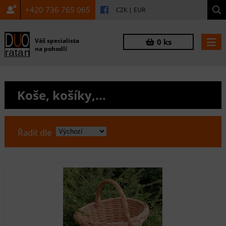
+420 736 765 065
CZK
|
EUR
Váš specialista
0 ks
na pohodlí
Koše, košíky,...
Řadit dle