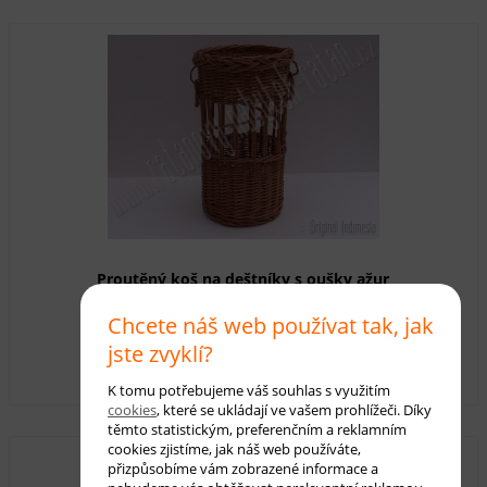
Proutěný koš na deštníky s oušky ažur
Chcete náš web používat tak, jak
Dostupnost:
skladem
jste zvyklí?
435,00 Kč
s DPH
K tomu potřebujeme váš souhlas s využitím
cookies
, které se ukládají ve vašem prohlížeči. Díky
těmto statistickým, preferenčním a reklamním
cookies zjistíme, jak náš web používáte,
přizpůsobíme vám zobrazené informace a