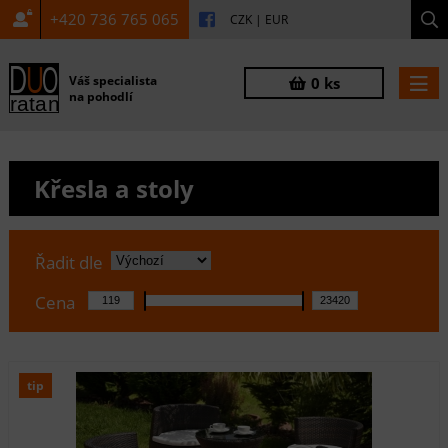
+420 736 765 065
CZK
|
EUR
Váš specialista
0 ks
na pohodlí
Křesla a stoly
Řadit dle
Cena
tip