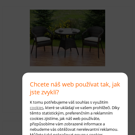
Ratanová souprava Mario
Chcete náš web používat tak, jak
jste zvyklí?
Dostupnost:
skladem
12 470,00 Kč
s DPH
K tomu potřebujeme váš souhlas s využitím
cookies
, které se ukládají ve vašem prohlížeči. Díky
těmto statistickým, preferenčním a reklamním
cookies zjistíme, jak náš web používáte,
přizpůsobíme vám zobrazené informace a
nebudeme vás obtěžovat nerelevantní reklamou.
Můžete také pokračovat pouze s cookies