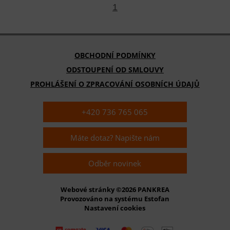
1
OBCHODNÍ PODMÍNKY
ODSTOUPENÍ OD SMLOUVY
PROHLÁŠENÍ O ZPRACOVÁNÍ OSOBNÍCH ÚDAJŮ
+420 736 765 065
Máte dotaz? Napište nám
Odběr novinek
Webové stránky ©2026 PANKREA
Provozováno na systému Estofan
Nastavení cookies