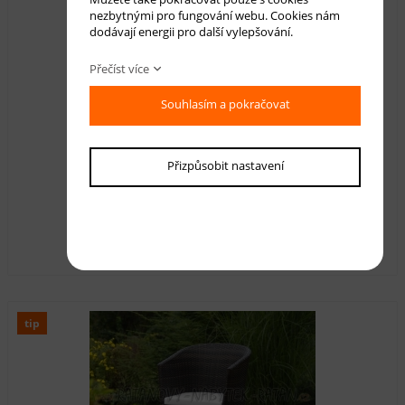
nezbytnými pro fungování webu. Cookies nám
dodávají energii pro další vylepšování.
Přečíst více
Souhlasím a pokračovat
Přizpůsobit nastavení
Ratanová souprava Miki
Dostupnost:
skladem
23 390,00 Kč
s DPH
tip