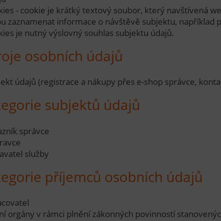
kies - cookie je krátký textový soubor, který navštívená 
u zaznamenat informace o návštěvě subjektu, například pre
kies je nutný výslovný souhlas subjektu údajů.
roje osobních údajů
jekt údajů (registrace a nákupy přes e-shop správce, konta
tegorie subjektů údajů
azník správce
ravce
avatel služby
tegorie příjemců osobních údajů
acovatel
tní orgány v rámci plnění zákonných povinností stanovený