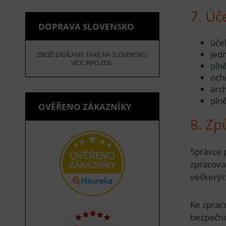
7. Úč
DOPRAVA SLOVENSKO
úče
jed
ZBOŽÍ ZASÍLÁME TAKÉ NA SLOVENSKO.
VÍCE INFO ZDE.
pln
och
arc
pln
OVĚŘENO ZÁKAZNÍKY
8. Zp
Správce 
zpracovat
veškerýc
Ke zprac
bezpečnos