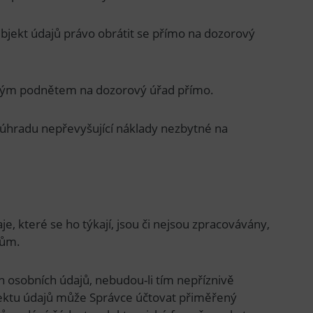
ubjekt údajů právo obrátit se přímo na dozorový
 svým podnětem na dozorový úřad přímo.
úhradu nepřevyšující náklady nezbytné na
e, které se ho týkají, jsou či nejsou zpracovávány,
jům.
 osobních údajů, nebudou-li tím nepříznivě
bjektu údajů může Správce účtovat přiměřený