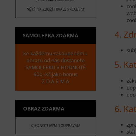
coo
VĚTŠINA ZBOŽÍ TRVALE SKLADEM
web
coo
4. Zd
SAMOLEPKA ZDARMA
sub
ke každému zakoupenému
obrazu od nás dostanete
5. Ka
SAMOLEPKU V HODNOTĚ
600,-Kč jako bonus
zák
Z D A R M A
dop
dod
6. Ka
OBRAZ ZDARMA
zpr
K JEDNOTLIVÝM SOUPRAVÁM
stá