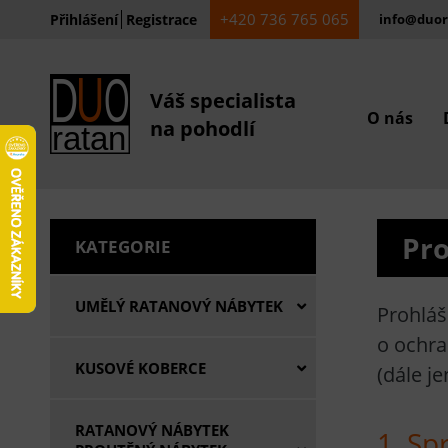
+420 736 765 065
Přihlášení
Registrace
info@duor
Váš specialista
O nás
na pohodlí
Pro
KATEGORIE
UMĚLÝ RATANOVÝ NÁBYTEK
Prohláš
o ochra
KUSOVÉ KOBERCE
(dále j
RATANOVÝ NÁBYTEK
1. Sp