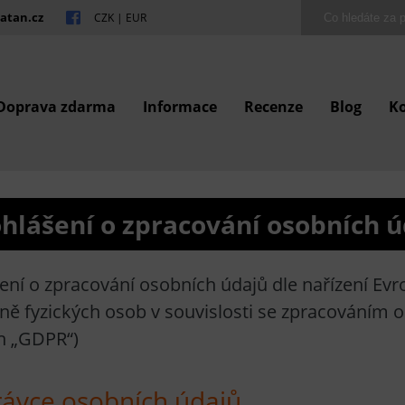
atan.cz
CZK
|
EUR
Doprava zdarma
Informace
Recenze
Blog
K
hlášení o zpracování osobních 
ení o zpracování osobních údajů dle nařízení Ev
ně fyzických osob v souvislosti se zpracováním 
en „GDPR“)
rávce osobních údajů