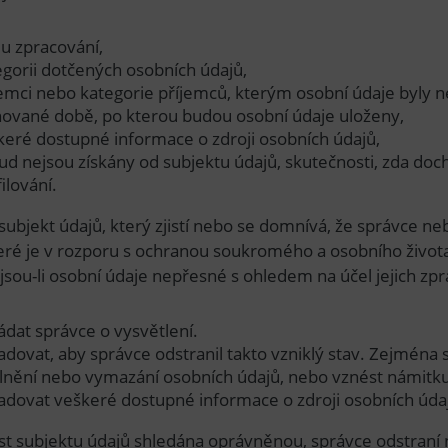
lu zpracování,
egorii dotčených osobních údajů,
jemci nebo kategorie příjemců, kterým osobní údaje byly 
nované době, po kterou budou osobní údaje uloženy,
keré dostupné informace o zdroji osobních údajů,
ud nejsou získány od subjektu údajů, skutečnosti, zda do
ilování.
subjekt údajů, který zjistí nebo se domnívá, že správce n
teré je v rozporu s ochranou soukromého a osobního život
jsou-li osobní údaje nepřesné s ohledem na účel jejich zp
ádat správce o vysvětlení.
adovat, aby správce odstranil takto vzniklý stav. Zejména
lnění nebo vymazání osobních údajů, nebo vznést námitku
adovat veškeré dostupné informace o zdroji osobních údaj
dost subjektu údajů shledána oprávněnou, správce odstraní