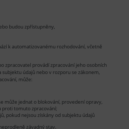
nebo budou zpřístupněny,
chází k automatizovanému rozhodování, včetně
ebo zpracovatel provádí zpracování jeho osobních
a subjektu údajů nebo v rozporu se zákonem,
racování, může:
 se může jednat o blokování, provedení opravy,
 proti tomuto zpracování;
ů, pokud nejsou získány od subjektu údajů
 neprodleně závadný stav.