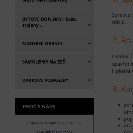
PROUTĚNÝ NÁBYTEK
Správce 
BYTOVÉ DOPLŇKY - koše,
údajů.
stojany ...
2. Ro
MODERNÍ OBRAZY
Osobní úd
SAMOLEPKY NA ZEĎ
uzavření
k plnění
DÁRKOVÉ POUKÁZKY
3. Ka
adre
PROČ S NÁMI
umo
pop
DOPRAVA ZDARMA NAD 2400 KČ
úda
úda
JSME PŘÍMÝ DOVOZCE