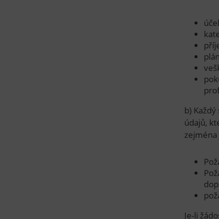
úče
kat
pří
plá
veš
pok
prof
b) Každý 
údajů, k
zejména 
Pož
Pož
dop
pož
Je-li žá