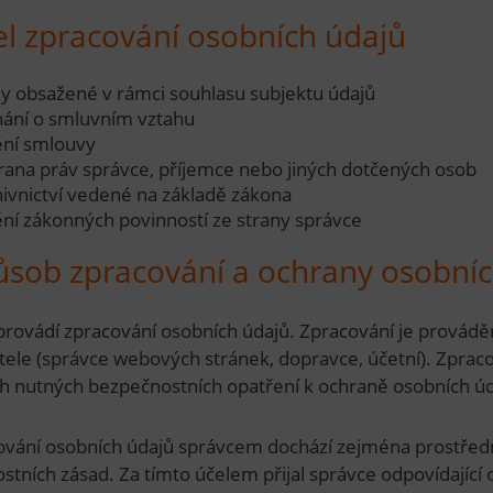
el zpracování osobních údajů
ly obsažené v rámci souhlasu subjektu údajů
nání o smluvním vztahu
ění smlouvy
rana práv správce, příjemce nebo jiných dotčených osob
hivnictví vedené na základě zákona
ění zákonných povinností ze strany správce
ůsob zpracování a ochrany osobní
provádí zpracování osobních údajů. Zpracování je provád
ele (správce webových stránek, dopravce, účetní). Zpracov
h nutných bezpečnostních opatření k ochraně osobních ú
ování osobních údajů správcem dochází zejména prostředn
tních zásad. Za tímto účelem přijal správce odpovídající 