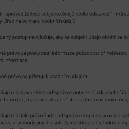
-li správce žádosti subjektu údajů podle odstavce 1, má s
dy Úřad na ochranu osobních údajů.
dený postup nevylučuje, aby se subjekt údajů obrátil se
má právo za poskytnutí informace požadovat přiměřenou 
tí informace.
řené právo na přístup k osobním údajům:
dajů má právo získat od Správce potvrzení, zda osobní údaj
je tomu tak, má právo získat přístup k těmto osobním úda
údajů má dále právo žádat od Správce kopii zpracovávaných
práva a svobody jiných osob. Za další kopie na žádost su