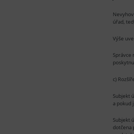
Nevyhoví
úřad, te
Výše uve
Správce 
poskytnu
c) Rozší
Subjekt ú
a pokud 
Subjekt 
dotčena 