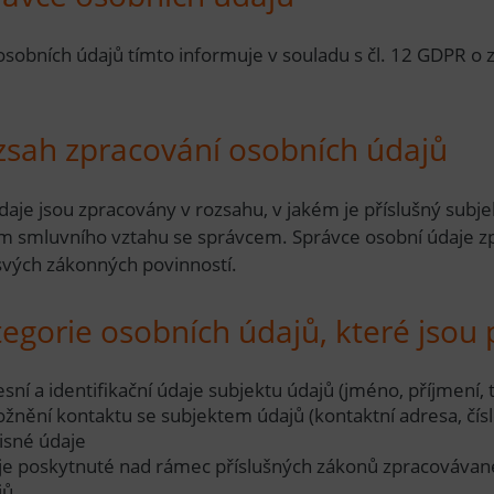
osobních údajů tímto informuje v souladu s čl. 12 GDPR o 
zsah zpracování osobních údajů
aje jsou zpracovány v rozsahu, v jakém je příslušný subjekt
m smluvního vztahu se správcem. Správce osobní údaje zpr
 svých zákonných povinností.
tegorie osobních údajů, které jso
sní a identifikační údaje subjektu údajů (jméno, příjmení, t
žnění kontaktu se subjektem údajů (kontaktní adresa, čísl
isné údaje
je poskytnuté nad rámec příslušných zákonů zpracovávané
jů