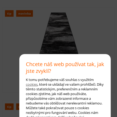
tip
novinka
Chcete náš web používat tak, jak
Běhoun Chappe CH3470-M
jste zvyklí?
K tomu potřebujeme váš souhlas s využitím
360 Kč
s DPH
cookies
, které se ukládají ve vašem prohlížeči. Díky
těmto statistickým, preferenčním a reklamním
cookies zjistíme, jak náš web používáte,
přizpůsobíme vám zobrazené informace a
nebudeme vás obtěžovat nerelevantní reklamou.
tip
novinka
Můžete také pokračovat pouze s cookies
nezbytnými pro fungování webu. Cookies nám