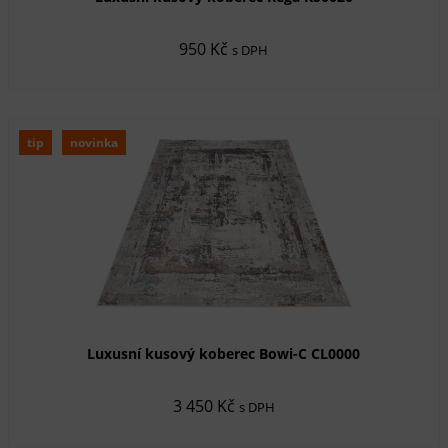
950 Kč
s DPH
tip
novinka
Luxusní kusový koberec Bowi-C CL0000
3 450 Kč
s DPH