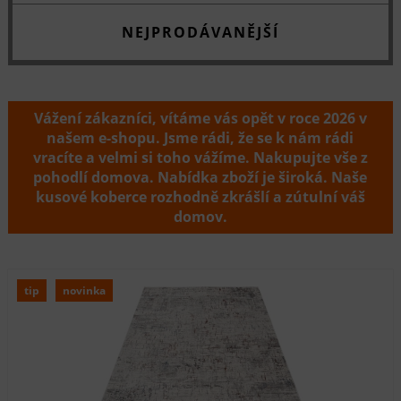
NEJPRODÁVANĚJŠÍ
Vážení zákazníci, vítáme vás opět v roce 2026 v
našem e-shopu. Jsme rádi, že se k nám rádi
vracíte a velmi si toho vážíme. Nakupujte vše z
pohodlí domova. Nabídka zboží je široká. Naše
kusové koberce rozhodně zkrášlí a zútulní váš
domov.
tip
novinka