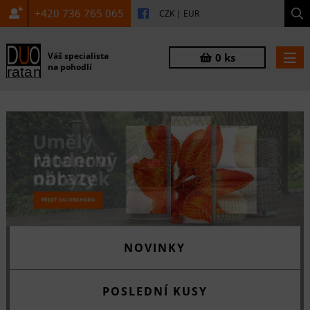
+420 736 765 065
CZK
|
EUR
Váš specialista
0 ks
na pohodlí
NOVINKY
POSLEDNÍ KUSY