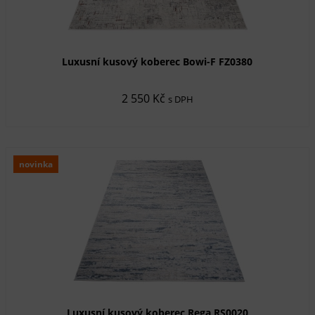
Luxusní kusový koberec Bowi-F FZ0380
2 550 Kč
s DPH
novinka
Luxusní kusový koberec Rega RS0020