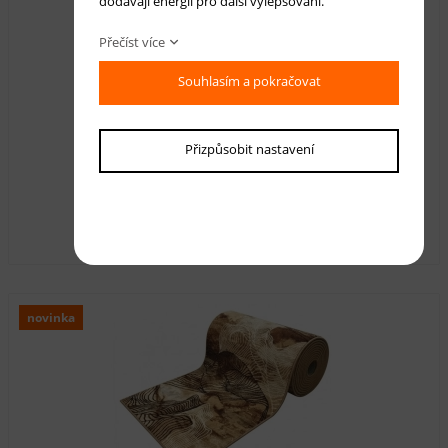
dodávají energii pro další vylepšování.
Přečíst více
Souhlasím a pokračovat
Přizpůsobit nastavení
Kusový koberec Carine CS0090
550 Kč
s DPH
novinka