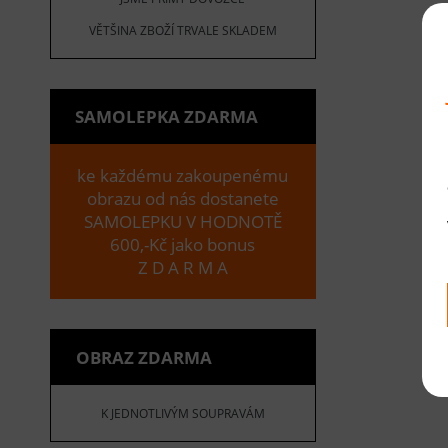
VĚTŠINA ZBOŽÍ TRVALE SKLADEM
SAMOLEPKA ZDARMA
ke každému zakoupenému
obrazu od nás dostanete
SAMOLEPKU V HODNOTĚ
600,-Kč jako bonus
Z D A R M A
OBRAZ ZDARMA
K JEDNOTLIVÝM SOUPRAVÁM