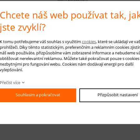
údajů: telefon, e-
mail, po dobu své
Chcete náš web používat tak, ja
registrace.
Registraci je možné
jste zvyklí?
zrušit zasláním e-
mailu na adresu
prodávajícího.
Zrušením
K tomu potřebujeme váš souhlas s využitím
cookies
, které se ukládají ve v
registrace zaniká
prohlížeči. Díky těmto statistickým, preferenčním a reklamním cookies zjistí
oprávnění správce
náš web používáte, přizpůsobíme vám zobrazené informace a nebudeme v
zpracovávat tyto
obtěžovat nerelevantní reklamou. Můžete také pokračovat pouze s cookies
údaje na základě
nezbytnými pro fungování webu. Cookies nám dodávají energii pro další
uvedeného
vylepšování.
souhlasu zákazníka.
Přečíst více
Souhlasím a pokračovat
Přizpůsobit nastavení