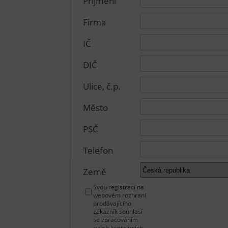
Příjmení
Firma
IČ
DIČ
Ulice, č.p.
Město
PSČ
Telefon
Země
Svou registrací na
webovém rozhraní
prodávajícího
zákazník souhlasí
se zpracováním
svých kontaktních