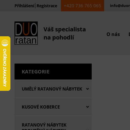
+420 736 765 065
Přihlášení
Registrace
info@duor
Váš specialista
O nás
na pohodlí
KATEGORIE
UMĚLÝ RATANOVÝ NÁBYTEK
KUSOVÉ KOBERCE
RATANOVÝ NÁBYTEK