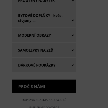
PROUTĚNÝ NÁBYTEK
BYTOVÉ DOPLŇKY - koše,
stojany ...
MODERNÍ OBRAZY
SAMOLEPKY NA ZEĎ
DÁRKOVÉ POUKÁZKY
PROČ S NÁMI
DOPRAVA ZDARMA NAD 2400 KČ
JSME PŘÍMÝ DOVOZCE