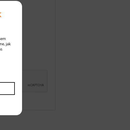
k
ašem
me, jak
ás