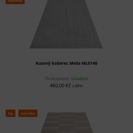
novinka
Kusový koberec Melia ML0140
Dostupnost:
skladem
460,00 Kč
s DPH
tip
novinka