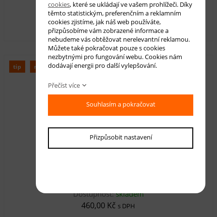
cookies
, které se ukládají ve vašem prohlížeči. Díky
Dostupnost:
skladem
těmto statistickým, preferenčním a reklamním
460,00 Kč
cookies zjistíme, jak náš web používáte,
s DPH
přizpůsobíme vám zobrazené informace a
nebudeme vás obtěžovat nerelevantní reklamou.
Můžete také pokračovat pouze s cookies
nezbytnými pro fungování webu. Cookies nám
dodávají energii pro další vylepšování.
tip
novinka
Přečíst více
Souhlasím a pokračovat
Přizpůsobit nastavení
Kusový koberec Melia ML0120
Dostupnost:
skladem
460,00 Kč
s DPH