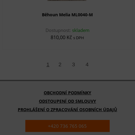
Běhoun Melia ML0040-M
Dostupnost:
skladem
810,00 Kč
s DPH
1
2
3
4
OBCHODNÍ PODMÍNKY
ODSTOUPENÍ OD SMLOUVY
PROHLÁŠENÍ O ZPRACOVÁNÍ OSOBNÍCH ÚDAJŮ
+420 736 765 065