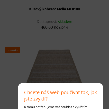
Kusový koberec Melia ML0100
Dostupnost:
skladem
460,00 Kč
s DPH
novinka
Chcete náš web používat tak, jak
jste zvyklí?
Kusový koberec Melia ML0110
K tomu potřebujeme váš souhlas s využitím