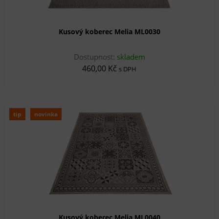
Kusový koberec Melia ML0030
Dostupnost:
skladem
460,00 Kč
s DPH
tip
novinka
Kusový koberec Melia ML0040