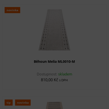
novinka
Běhoun Melia ML0010-M
Dostupnost:
skladem
810,00 Kč
s DPH
tip
novinka