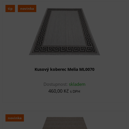
tip
novinka
Kusový koberec Melia ML0070
Dostupnost:
skladem
460,00 Kč
s DPH
novinka