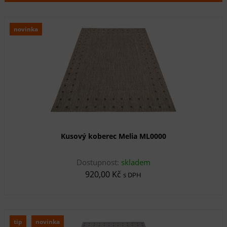
novinka
Kusový koberec Melia ML0000
Dostupnost:
skladem
920,00 Kč
s DPH
tip
novinka