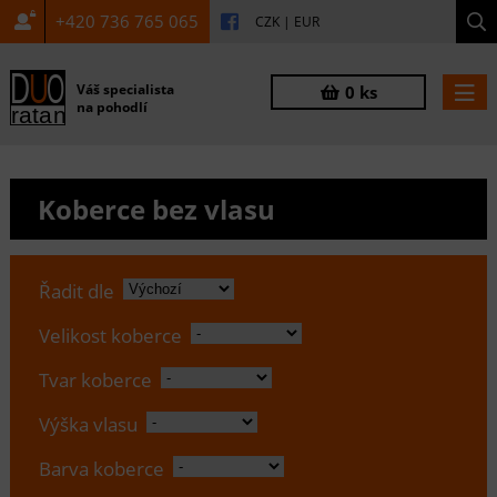
+420 736 765 065
CZK
|
EUR
Váš specialista
0 ks
na pohodlí
Koberce bez vlasu
Řadit dle
Velikost koberce
Tvar koberce
Výška vlasu
Barva koberce