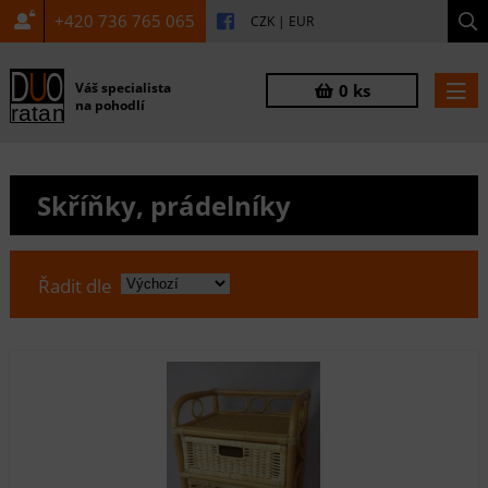
+420 736 765 065
CZK
|
EUR
Váš specialista
0 ks
na pohodlí
Skříňky, prádelníky
Řadit dle