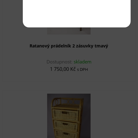
Ratanový prádelník 2 zásuvky tmavý
Dostupnost:
skladem
1 750,00 Kč
s DPH