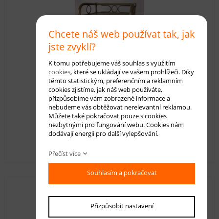
Chcete náš web používat tak, jak
jste zvyklí?
K tomu potřebujeme váš souhlas s využitím
cookies
, které se ukládají ve vašem prohlížeči. Díky
těmto statistickým, preferenčním a reklamním
cookies zjistíme, jak náš web používáte,
přizpůsobíme vám zobrazené informace a
Ratanový prádelník 3 zásuvky tmavý
nebudeme vás obtěžovat nerelevantní reklamou.
Můžete také pokračovat pouze s cookies
nezbytnými pro fungování webu. Cookies nám
Dostupnost:
skladem
dodávají energii pro další vylepšování.
3 350,00 Kč
s DPH
Přečíst více
Souhlasím a pokračovat
Přizpůsobit nastavení