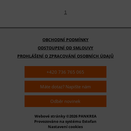
1
OBCHODNÍ PODMÍNKY
ODSTOUPENÍ OD SMLOUVY
PROHLÁŠENÍ O ZPRACOVÁNÍ OSOBNÍCH ÚDAJŮ
+420 736 765 065
Máte dotaz? Napište nám
Odběr novinek
Webové stránky ©2026 PANKREA
Provozováno na systému Estofan
Nastavení cookies