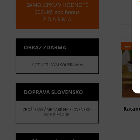
SAMOLEPKU V HODNOTĚ
600,-Kč jako bonus
Z D A R M A
novinka
OBRAZ ZDARMA
K JEDNOTLIVÝM SOUPRAVÁM
DOPRAVA SLOVENSKO
Ratano
ZBOŽÍ ZASÍLÁME TAKÉ NA SLOVENSKO.
VÍCE INFO ZDE.