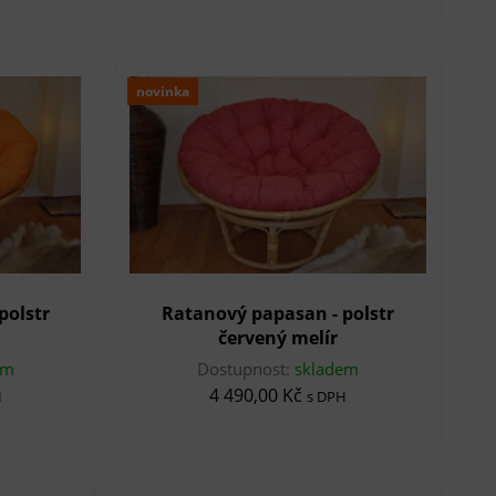
novinka
polstr
Ratanový papasan - polstr
červený melír
em
Dostupnost:
skladem
4 490,00 Kč
H
s DPH