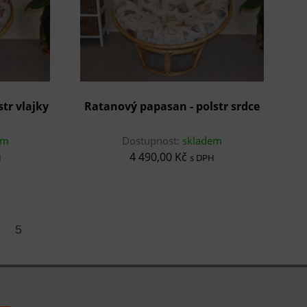
tr vlajky
Ratanový papasan - polstr srdce
em
Dostupnost:
skladem
4 490,00 Kč
H
s DPH
5