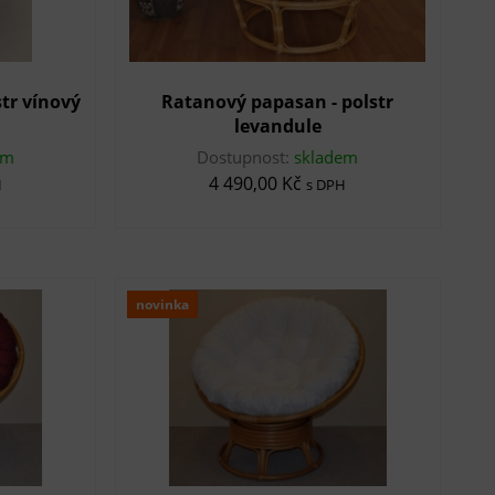
tr vínový
Ratanový papasan - polstr
levandule
em
Dostupnost:
skladem
4 490,00 Kč
H
s DPH
novinka