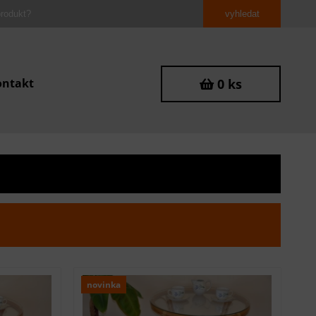
ontakt
0 ks
novinka