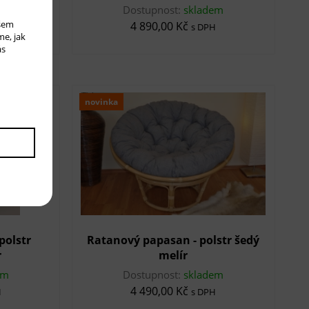
em
Dostupnost:
skladem
ašem
4 890,00 Kč
H
s DPH
me, jak
ás
novinka
polstr
Ratanový papasan - polstr šedý
r
melír
em
Dostupnost:
skladem
4 490,00 Kč
H
s DPH