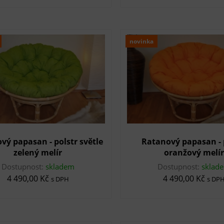
novinka
vý papasan - polstr světle
Ratanový papasan - 
zelený melír
oranžový melír
Dostupnost:
skladem
Dostupnost:
sklad
4 490,00 Kč
4 490,00 Kč
s DPH
s DP