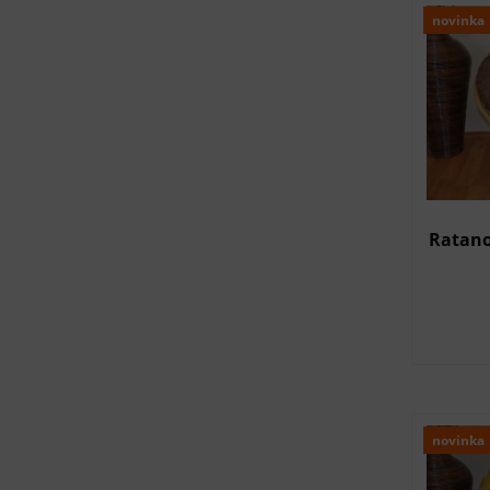
novinka
Ratano
novinka