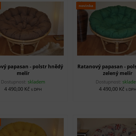
novinka
vý papasan - polstr hnědý
Ratanový papasan - pol
melír
zelený melír
Dostupnost:
skladem
Dostupnost:
sklad
4 490,00 Kč
4 490,00 Kč
s DPH
s DP