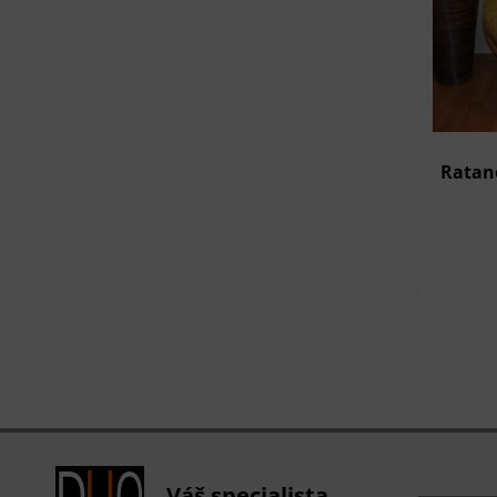
Ratano
Váš specialista