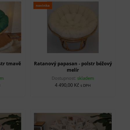
novinka
str tmavě
Ratanový papasan - polstr béžový
melír
em
Dostupnost:
skladem
4 490,00 Kč
H
s DPH