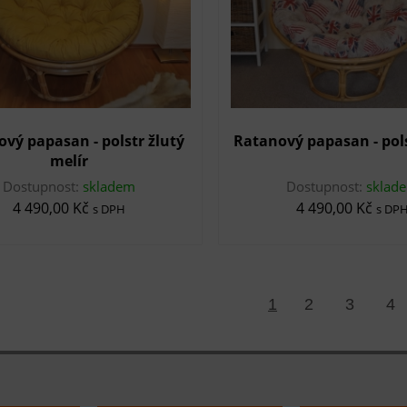
vý papasan - polstr žlutý
Ratanový papasan - pols
melír
Dostupnost:
skladem
Dostupnost:
sklad
4 490,00 Kč
4 490,00 Kč
s DPH
s DP
1
2
3
4