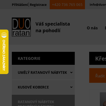
+420 736 765 065
Přihlášení
Registrace
info@duor
Váš specialista
O nás
na pohodlí
Kře
KATEGORIE
UMĚLÝ RATANOVÝ NÁBYTEK
Řadit
KUSOVÉ KOBERCE
RATANOVÝ NÁBYTEK