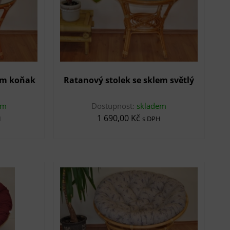
em koňak
Ratanový stolek se sklem světlý
em
Dostupnost:
skladem
1 690,00 Kč
H
s DPH