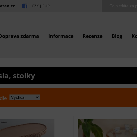
atan.cz
CZK
|
EUR
Doprava zdarma
Informace
Recenze
Blog
K
sla, stolky
 dle