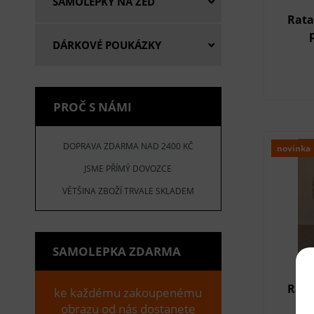
SAMOLEPKY NA ZEĎ
Rata
DÁRKOVÉ POUKÁZKY
PROČ S NÁMI
DOPRAVA ZDARMA NAD 2400 KČ
novinka
JSME PŘÍMÝ DOVOZCE
VĚTŠINA ZBOŽÍ TRVALE SKLADEM
SAMOLEPKA ZDARMA
Rata
ke každému zakoupenému
obrazu od nás dostanete