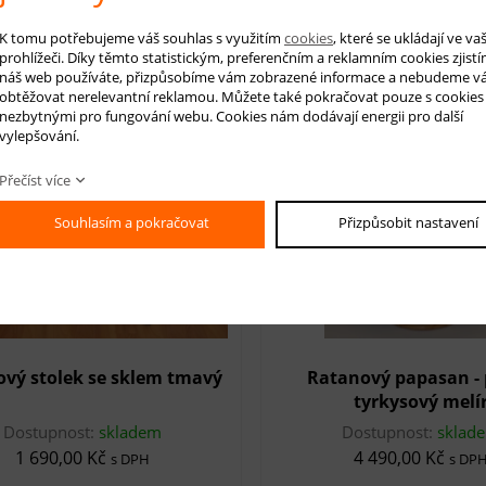
Dostupnost:
skladem
Dostupnost:
sklad
K tomu potřebujeme váš souhlas s využitím
cookies
, které se ukládají ve v
7 990,00 Kč
4 890,00 Kč
s DPH
s DP
prohlížeči. Díky těmto statistickým, preferenčním a reklamním cookies zjistí
náš web používáte, přizpůsobíme vám zobrazené informace a nebudeme v
obtěžovat nerelevantní reklamou. Můžete také pokračovat pouze s cookies
nezbytnými pro fungování webu. Cookies nám dodávají energii pro další
vylepšování.
novinka
Přečíst více
Souhlasím a pokračovat
Přizpůsobit nastavení
vý stolek se sklem tmavý
Ratanový papasan - 
tyrkysový melí
Dostupnost:
skladem
Dostupnost:
sklad
1 690,00 Kč
4 490,00 Kč
s DPH
s DP