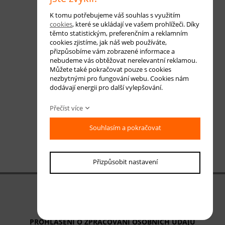
K tomu potřebujeme váš souhlas s využitím
cookies
, které se ukládají ve vašem prohlížeči. Díky
těmto statistickým, preferenčním a reklamním
cookies zjistíme, jak náš web používáte,
přizpůsobíme vám zobrazené informace a
nebudeme vás obtěžovat nerelevantní reklamou.
Můžete také pokračovat pouze s cookies
nezbytnými pro fungování webu. Cookies nám
dodávají energii pro další vylepšování.
Přečíst více
Souhlasím a pokračovat
Přizpůsobit nastavení
OBCHODNÍ PODMÍNKY
ODSTOUPENÍ OD SMLOUVY
PROHLÁŠENÍ O ZPRACOVÁNÍ OSOBNÍCH ÚDAJŮ