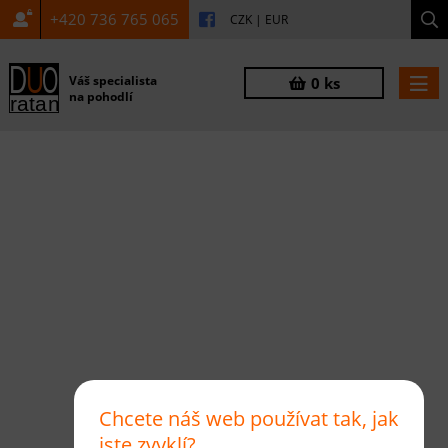
+420 736 765 065
CZK
|
EUR
Váš specialista
0 ks
na pohodlí
Chcete náš web používat tak, jak
jste zvyklí?