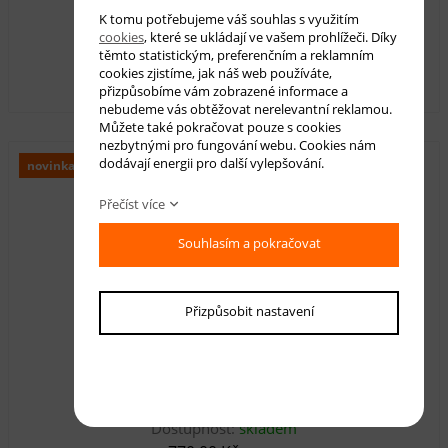
K tomu potřebujeme váš souhlas s využitím
cookies
, které se ukládají ve vašem prohlížeči. Díky
Dostupnost:
skladem
těmto statistickým, preferenčním a reklamním
1 110,00 Kč
cookies zjistíme, jak náš web používáte,
s DPH
přizpůsobíme vám zobrazené informace a
nebudeme vás obtěžovat nerelevantní reklamou.
Můžete také pokračovat pouze s cookies
nezbytnými pro fungování webu. Cookies nám
dodávají energii pro další vylepšování.
novinka
Přečíst více
Souhlasím a pokračovat
Přizpůsobit nastavení
Kusový koberec kulatý Melia ML0000-KR
Dostupnost:
skladem