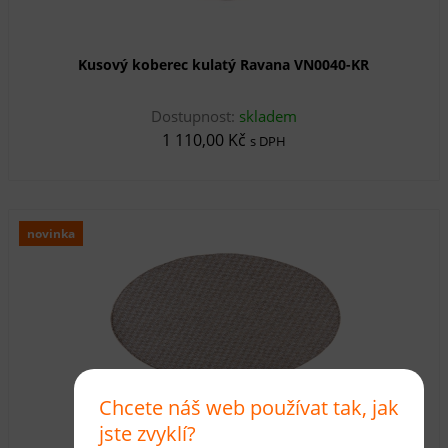
Kusový koberec kulatý Ravana VN0040-KR
Dostupnost:
skladem
1 110,00 Kč
s DPH
novinka
Chcete náš web používat tak, jak
jste zvyklí?
Kusový koberec kulatý Ravana VN0050-KR