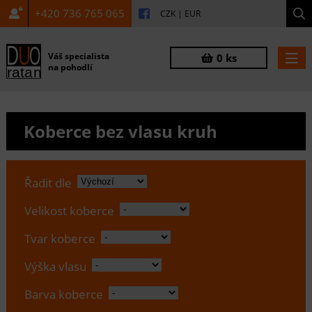
+420 736 765 065
CZK
|
EUR
Váš specialista
0 ks
na pohodlí
Koberce bez vlasu kruh
Řadit dle
Velikost koberce
Tvar koberce
Výška vlasu
Barva koberce