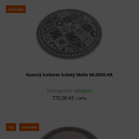
novinka
Kusový koberec kulatý Melia ML0050-KR
Dostupnost:
skladem
770,00 Kč
s DPH
tip
novinka