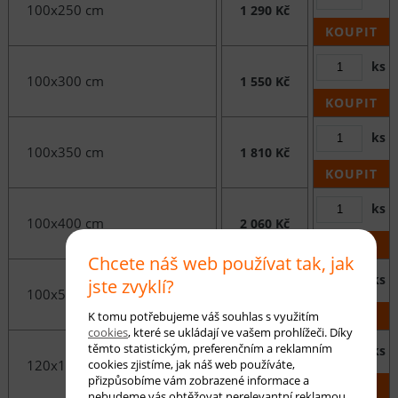
100x250 cm
1 290 Kč
KOUPIT
ks
100x300 cm
1 550 Kč
KOUPIT
ks
100x350 cm
1 810 Kč
KOUPIT
ks
100x400 cm
2 060 Kč
KOUPIT
Chcete náš web používat tak, jak
ks
jste zvyklí?
100x500 cm
2 580 Kč
KOUPIT
K tomu potřebujeme váš souhlas s využitím
cookies
, které se ukládají ve vašem prohlížeči. Díky
těmto statistickým, preferenčním a reklamním
ks
cookies zjistíme, jak náš web používáte,
120x150 cm
1 030 Kč
přizpůsobíme vám zobrazené informace a
KOUPIT
nebudeme vás obtěžovat nerelevantní reklamou.