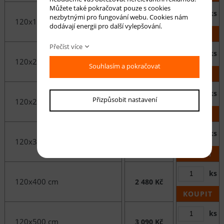
Můžete také pokračovat pouze s cookies
ks
nezbytnými pro fungování webu. Cookies nám
120x170 cm
1 050 Kč
dodávají energii pro další vylepšování.
KOUPIT
Přečíst více
ks
120x200 cm
1 240 Kč
Souhlasím a pokračovat
KOUPIT
ks
Přizpůsobit nastavení
120x250 cm
1 550 Kč
KOUPIT
ks
120x300 cm
1 860 Kč
KOUPIT
ks
120x400 cm
2 480 Kč
KOUPIT
ks
120x500 cm
3 090 Kč