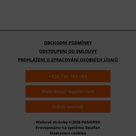
OBCHODNÍ PODMÍNKY
ODSTOUPENÍ OD SMLOUVY
PROHLÁŠENÍ O ZPRACOVÁNÍ OSOBNÍCH ÚDAJŮ
+420 736 765 065
Máte dotaz? Napište nám
Odběr novinek
Webové stránky ©2026 PANKREA
Provozováno na systému Estofan
Nastavení cookies