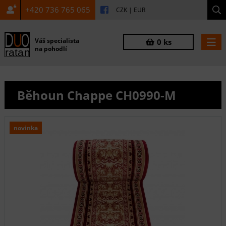
+420 736 765 065
CZK
|
EUR
Váš specialista
0 ks
na pohodlí
Běhoun Chappe CH0990-M
novinka