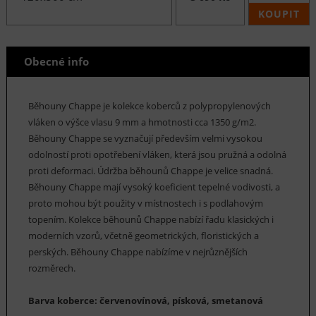
KOUPIT
Obecné info
Běhouny Chappe je kolekce koberců z polypropylenových
vláken o výšce vlasu 9 mm a hmotnosti cca 1350 g/m2.
Běhouny Chappe se vyznačují především velmi vysokou
odolností proti opotřebení vláken, která jsou pružná a odolná
proti deformaci. Údržba běhounů Chappe je velice snadná.
Běhouny Chappe mají vysoký koeficient tepelné vodivosti, a
proto mohou být použity v místnostech i s podlahovým
topením. Kolekce běhounů Chappe nabízí řadu klasických i
moderních vzorů, včetně geometrických, floristických a
perských. Běhouny Chappe nabízíme v nejrůznějších
rozměrech.
Barva koberce: červenovínová, písková, smetanová