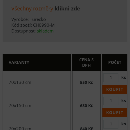
Všechny rozměry
klikni zde
Výrobce: Turecko
Kód zboží: CH0990-M
Dostupnost:
skladem
CENA S
VARIANTY
POČET
DPH
ks
70x130 cm
550 Kč
KOUPIT
ks
70x150 cm
630 Kč
KOUPIT
ks
70x200 cm
840 Kč