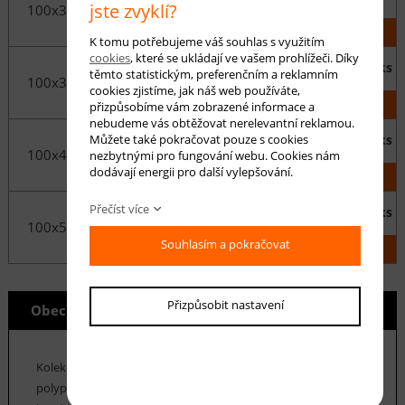
jste zvyklí?
100x300 cm
1 990 Kč
KOUPIT
K tomu potřebujeme váš souhlas s využitím
cookies
, které se ukládají ve vašem prohlížeči. Díky
ks
těmto statistickým, preferenčním a reklamním
100x350 cm
2 320 Kč
cookies zjistíme, jak náš web používáte,
KOUPIT
přizpůsobíme vám zobrazené informace a
nebudeme vás obtěžovat nerelevantní reklamou.
Můžete také pokračovat pouze s cookies
ks
100x400 cm
2 650 Kč
nezbytnými pro fungování webu. Cookies nám
dodávají energii pro další vylepšování.
KOUPIT
Přečíst více
ks
100x500 cm
3 310 Kč
Souhlasím a pokračovat
KOUPIT
Přizpůsobit nastavení
Obecné info
Kolekce běhounů
Cosina Land
je vyrobena z nejkvalitnější
polypropylenové příze v kombinaci s polyesterem. Díky této