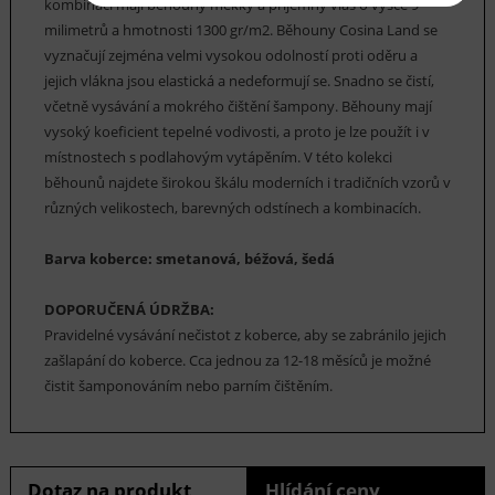
kombinaci mají běhouny měkký a příjemný vlas o výšce 9
milimetrů a hmotnosti 1300 gr/m2. Běhouny Cosina Land se
vyznačují zejména velmi vysokou odolností proti oděru a
jejich vlákna jsou elastická a nedeformují se. Snadno se čistí,
včetně vysávání a mokrého čištění šampony. Běhouny mají
vysoký koeficient tepelné vodivosti, a proto je lze použít i v
místnostech s podlahovým vytápěním. V této kolekci
běhounů najdete širokou škálu moderních i tradičních vzorů v
různých velikostech, barevných odstínech a kombinacích.
Barva koberce: smetanová, béžová, šedá
DOPORUČENÁ ÚDRŽBA:
Pravidelné vysávání nečistot z koberce, aby se zabránilo jejich
zašlapání do koberce. Cca jednou za 12-18 měsíců je možné
čistit šamponováním nebo parním čištěním.
Dotaz na produkt
Hlídání ceny