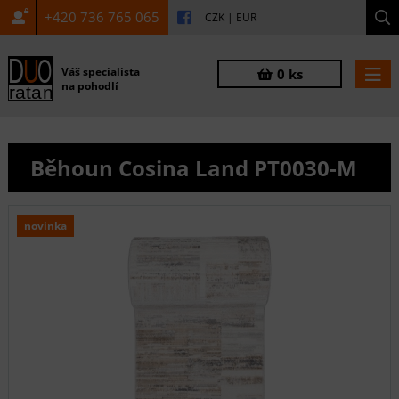
+420 736 765 065
CZK
|
EUR
Váš specialista
0 ks
na pohodlí
Běhoun Cosina Land PT0030-M
novinka