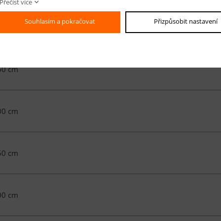
Přečíst více
Souhlasím a pokračovat
Přizpůsobit nastavení
00 cm
50 cm
00 cm
50 cm
00 cm