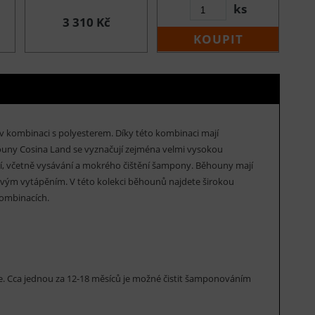
ks
3 310 Kč
KOUPIT
 v kombinaci s polyesterem. Díky této kombinaci mají
ouny Cosina Land se vyznačují zejména velmi vysokou
istí, včetně vysávání a mokrého čištění šampony. Běhouny mají
ahovým vytápěním. V této kolekci běhounů najdete širokou
kombinacích.
rce. Cca jednou za 12-18 měsíců je možné čistit šamponováním