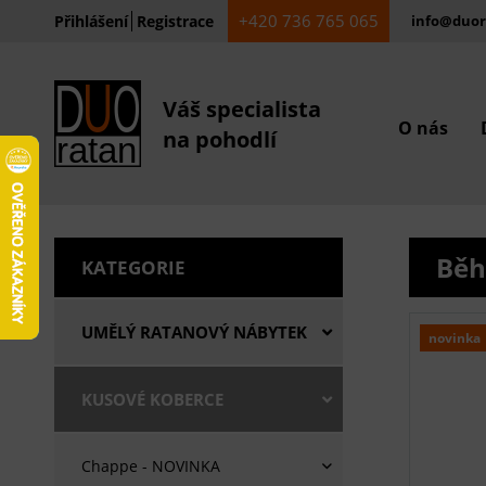
+420 736 765 065
Přihlášení
Registrace
info@duor
Váš specialista
O nás
na pohodlí
Běh
KATEGORIE
UMĚLÝ RATANOVÝ NÁBYTEK
novinka
KUSOVÉ KOBERCE
Chappe - NOVINKA