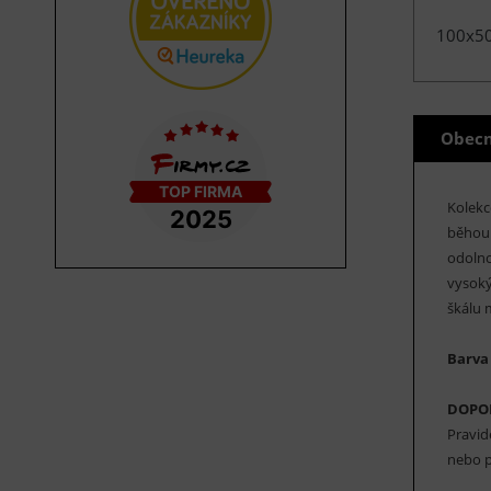
100x5
Obecn
Kolek
běhoun
odolno
vysoký
škálu 
Barva
DOPO
Pravid
nebo p