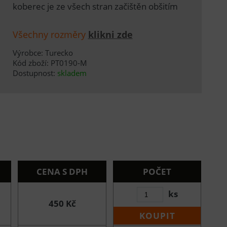
koberec je ze všech stran začištěn obšitím
Všechny rozměry
klikni zde
Výrobce: Turecko
Kód zboží: PT0190-M
Dostupnost:
skladem
CENA S DPH
POČET
ks
450 Kč
KOUPIT