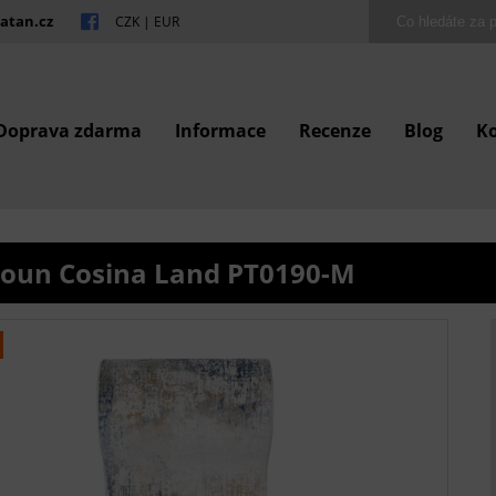
atan.cz
CZK
|
EUR
Doprava zdarma
Informace
Recenze
Blog
K
oun Cosina Land PT0190-M