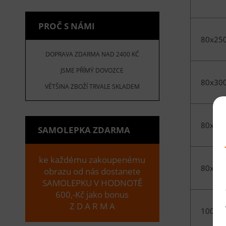
PROČ S NÁMI
80x25
DOPRAVA ZDARMA NAD 2400 KČ
JSME PŘÍMÝ DOVOZCE
80x30
VĚTŠINA ZBOŽÍ TRVALE SKLADEM
80x40
SAMOLEPKA ZDARMA
ke každému zakoupenému
80x50
obrazu od nás dostanete
SAMOLEPKU V HODNOTĚ
600,-Kč jako bonus
Z D A R M A
100x1