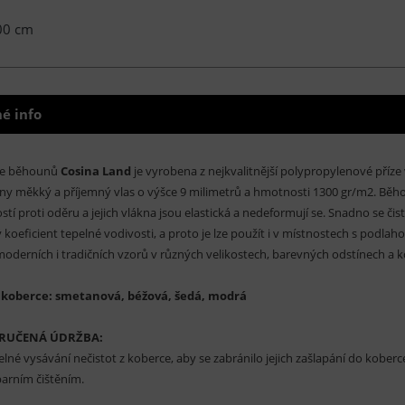
00 cm
é info
ce běhounů
Cosina Land
je vyrobena z nejkvalitnější polypropylenové příze
y měkký a příjemný vlas o výšce 9 milimetrů a hmotnosti 1300 gr/m2. Běh
stí proti oděru a jejich vlákna jsou elastická a nedeformují se. Snadno se č
 koeficient tepelné vodivosti, a proto je lze použít i v místnostech s podl
moderních i tradičních vzorů v různých velikostech, barevných odstínech a 
 koberce: smetanová, béžová, šedá, modrá
RUČENÁ ÚDRŽBA:
elné vysávání nečistot z koberce, aby se zabránilo jejich zašlapání do kobe
arním čištěním.