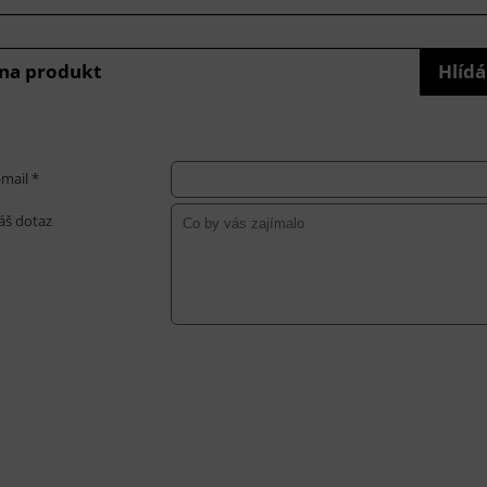
 na produkt
Hlídá
-mail *
áš dotaz