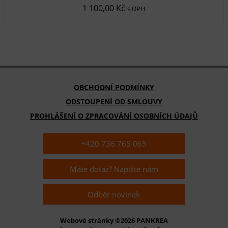
1 100,00 Kč
s DPH
OBCHODNÍ PODMÍNKY
ODSTOUPENÍ OD SMLOUVY
PROHLÁŠENÍ O ZPRACOVÁNÍ OSOBNÍCH ÚDAJŮ
+420 736 765 065
Máte dotaz? Napište nám
Odběr novinek
Webové stránky ©2026 PANKREA