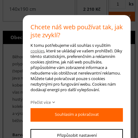
ks
140x190 cm
2 210 Kč
KOUPIT
Chcete náš web používat tak, jak
jste zvyklí?
Obecné info
K tomu potřebujeme váš souhlas s využitím
cookies
, které se ukládají ve vašem prohlížeči. Díky
těmto statistickým, preferenčním a reklamním
Běhouny z kolekce Java jsou vyrobeny ze 100%
cookies zjistíme, jak náš web používáte,
polypropylenových vláken opatřených úpravou Heat Set
přizpůsobíme vám zobrazené informace a
(tepelná stabilizace vláken). Díky této úpravě jsou běhouny
nebudeme vás obtěžovat nerelevantní reklamou.
Java měkké na dotek (věrně imitují vzhled ručně tkaných
Můžete také pokračovat pouze s cookies
nezbytnými pro fungování webu. Cookies nám
koberců z přírodní vlny). Snadno se udržují v čistotě a jejich
dodávají energii pro další vylepšování.
vlas má vyšší odolnost vůči sešlapání. Běhouny Java mají
hustý vlas o výšce 12 mm a jejich hmotnost je 2200 g/m2. Tato
Přečíst více
kolekce běhounů Java má moderní design - geometrické tvary
a výrazné syté barvy. Na své si také přijdou i milovníci klasické
Souhlasím a pokračovat
béžové a hnědé barvy.
Barva koberce: béžová, odstíny hnědé, smetanová
Přizpůsobit nastavení