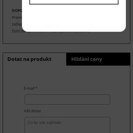
DOPORUČENÁ ÚDRŽBA:
Pravidelné vysávání nečistot z koberce, aby se zabránilo jejich
zašlapání do koberce. Cca jednou za 12-18 měsíců je možné
čistit šamponováním nebo parním čištěním.
Dotaz na produkt
Hlídání ceny
E-mail *
Váš dotaz