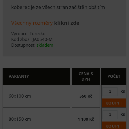
koberec je ze všech stran začištěn obšitím
Všechny rozměry
klikni zde
Výrobce: Turecko
Kód zboží: JA0540-M
Dostupnost:
skladem
CENA S
VARIANTY
POČET
DPH
ks
60x100 cm
550 Kč
KOUPIT
ks
80x150 cm
1 100 Kč
KOUPIT