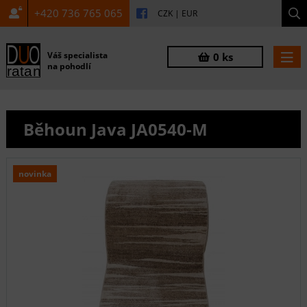
+420 736 765 065
CZK
|
EUR
Váš specialista
0 ks
na pohodlí
Běhoun Java JA0540-M
novinka