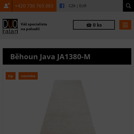
+420 736 765 065
CZK
|
EUR
Váš specialista
0 ks
na pohodlí
Běhoun Java JA1380-M
tip
novinka