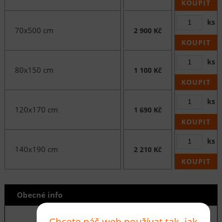
KOUPIT
ks
70x500 cm
2 900 Kč
KOUPIT
ks
80x150 cm
1 100 Kč
KOUPIT
ks
120x170 cm
1 690 Kč
KOUPIT
ks
140x190 cm
2 210 Kč
KOUPIT
Obecné info
Chcete náš web používat tak, jak