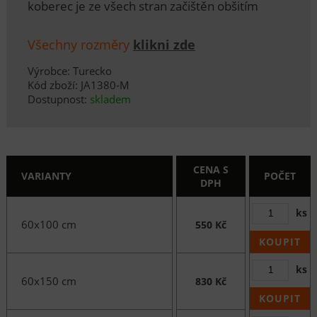
koberec je ze všech stran začištěn obšitím
Všechny rozměry
klikni zde
Výrobce: Turecko
Kód zboží: JA1380-M
Dostupnost:
skladem
CENA S
VARIANTY
POČET
DPH
ks
60x100 cm
550 Kč
KOUPIT
ks
60x150 cm
830 Kč
KOUPIT