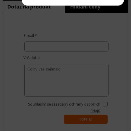
Dotaz na produkt
Hlídání ceny
E-mail *
Váš dotaz
Souhlasím se zásadami ochrany
osobních
údajů
odeslat