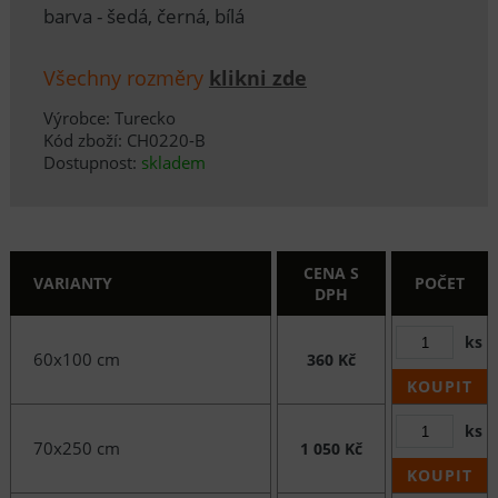
barva - šedá, černá, bílá
Všechny rozměry
klikni zde
Výrobce: Turecko
Kód zboží: CH0220-B
Dostupnost:
skladem
CENA S
VARIANTY
POČET
DPH
ks
60x100 cm
360 Kč
KOUPIT
ks
70x250 cm
1 050 Kč
KOUPIT