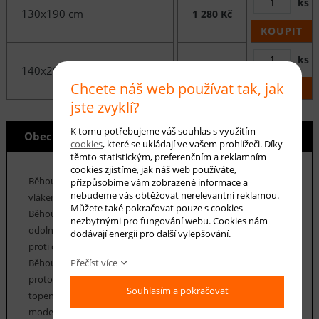
ks
130x190 cm
1 280 Kč
KOUPIT
ks
140x200 cm
1 450 Kč
Chcete náš web používat tak, jak
KOUPIT
jste zvyklí?
K tomu potřebujeme váš souhlas s využitím
Obecné info
cookies
, které se ukládají ve vašem prohlížeči. Díky
těmto statistickým, preferenčním a reklamním
cookies zjistíme, jak náš web používáte,
Běhouny Chappe je kolekce koberců z polypropylenových
přizpůsobíme vám zobrazené informace a
nebudeme vás obtěžovat nerelevantní reklamou.
vláken o výšce vlasu 9 mm a hmotnosti cca 1350 g/m2.
Můžete také pokračovat pouze s cookies
Běhouny Chappe se vyznačují především velmi vysokou
nezbytnými pro fungování webu. Cookies nám
odolností proti opotřebení vláken, která jsou pružná a odolná
dodávají energii pro další vylepšování.
proti deformaci. Údržba běhounů Chappe je velice snadná.
Běhouny Chappe mají vysoký koeficient tepelné vodivosti, a
Přečíst více
proto mohou být použity v místnostech i s podlahovým
Souhlasím a pokračovat
topením. Kolekce běhounů Chappe nabízí řadu klasických i
moderních vzorů, včetně geometrických, floristických a