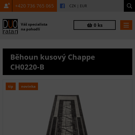
+420 736 765 065
CZK
|
EUR
Váš specialista
0 ks
na pohodlí
Běhoun kusový Chappe
CH0220-B
tip
novinka