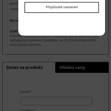
perských. Běhouny Chappe nabízíme v nejrůznějších
Přizpůsobit nastavení
rozměrech.
Barva koberce: šedá, černá, bílá
DOPORUČENÁ ÚDRŽBA:
Pravidelné vysávání nečistot z koberce, aby se zabránilo jejich
zašlapání do koberce. Cca jednou za 12-18 měsíců je možné
čistit šamponováním.
Dotaz na produkt
Hlídání ceny
E-mail *
Váš dotaz