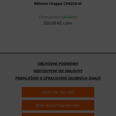
Běhoun Chappe CH0220-M
Dostupnost:
skladem
550,00 Kč
s DPH
OBCHODNÍ PODMÍNKY
ODSTOUPENÍ OD SMLOUVY
PROHLÁŠENÍ O ZPRACOVÁNÍ OSOBNÍCH ÚDAJŮ
+420 736 765 065
Máte dotaz? Napište nám