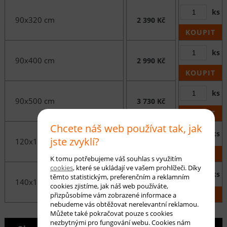
ks
90x320 cm
2 390 Kč
KOUPIT
ks
90x400 cm
2 990 Kč
KOUPIT
ks
90x500 cm
3 730 Kč
KOUPIT
Chcete náš web používat tak, jak
ks
jste zvyklí?
120x170 cm
1 690 Kč
KOUPIT
K tomu potřebujeme váš souhlas s využitím
cookies
, které se ukládají ve vašem prohlížeči. Díky
ks
těmto statistickým, preferenčním a reklamním
140x190 cm
2 210 Kč
cookies zjistíme, jak náš web používáte,
KOUPIT
přizpůsobíme vám zobrazené informace a
nebudeme vás obtěžovat nerelevantní reklamou.
Můžete také pokračovat pouze s cookies
nezbytnými pro fungování webu. Cookies nám