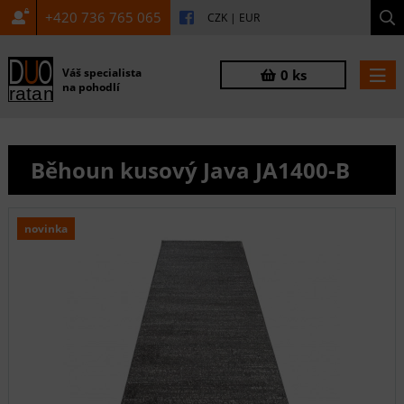
+420 736 765 065
CZK
|
EUR
Váš specialista
0 ks
na pohodlí
Běhoun kusový Java JA1400-B
novinka