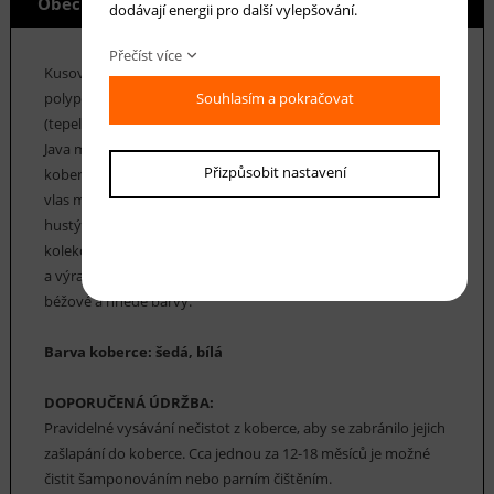
Obecné info
dodávají energii pro další vylepšování.
Přečíst více
Kusové běhouny z kolekce Java jsou vyrobeny ze 100%
Souhlasím a pokračovat
polypropylenových vláken opatřených úpravou Heat Set
(tepelná stabilizace vláken). Díky této úpravě jsou běhouny
Java měkké na dotek (věrně imitují vzhled ručně tkaných
Přizpůsobit nastavení
koberců z přírodní vlny). Snadno se udržují v čistotě a jejich
vlas má vyšší odolnost vůči sešlapání. Běhouny Java mají
hustý vlas o výšce 12 mm a jejich hmotnost je 2200 g/m2. Tato
kolekce běhounů Java má moderní design - geometrické tvary
a výrazné syté barvy. Na své si také přijdou i milovníci klasické
béžové a hnědé barvy.
Barva koberce: šedá, bílá
DOPORUČENÁ ÚDRŽBA:
Pravidelné vysávání nečistot z koberce, aby se zabránilo jejich
zašlapání do koberce. Cca jednou za 12-18 měsíců je možné
čistit šamponováním nebo parním čištěním.