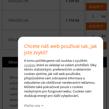
100x200 cm
1 370 Kč
KOUPIT
ks
100x250 cm
1 710 Kč
KOUPIT
ks
100x300 cm
2 050 Kč
Chcete náš web používat tak, jak
KOUPIT
jste zvyklí?
K tomu potřebujeme váš souhlas s využitím
Obecné info
cookies
, které se ukládají ve vašem prohlížeči. Díky
těmto statistickým, preferenčním a reklamním
cookies zjistíme, jak náš web používáte,
Běhouny bez vlasu
MELIA
jsou vyrobeny ze 100%
přizpůsobíme vám zobrazené informace a
nebudeme vás obtěžovat nerelevantní reklamou.
polyesterových vláken. Výška těchto běhounů je 6 mm a jejich
Můžete také pokračovat pouze s cookies
váha 1400 g/m2. Běhouny bez vlasu se vyznačují především
nezbytnými pro fungování webu. Cookies nám
velmi vysokou odolností proti oděru. Jejich vlákna jsou
dodávají energii pro další vylepšování.
elastická a odolná proti deformaci. Mají vysoký koeficient
tepelné vodivosti, takže je lze bez problémů použít v
Přečíst více