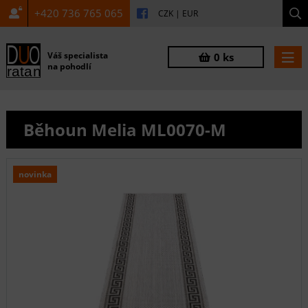
+420 736 765 065
CZK
|
EUR
Váš specialista
0 ks
na pohodlí
Běhoun Melia ML0070-M
novinka