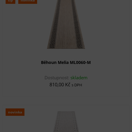
tip
novinka
Běhoun Melia ML0060-M
Dostupnost:
skladem
810,00 Kč
s DPH
novinka