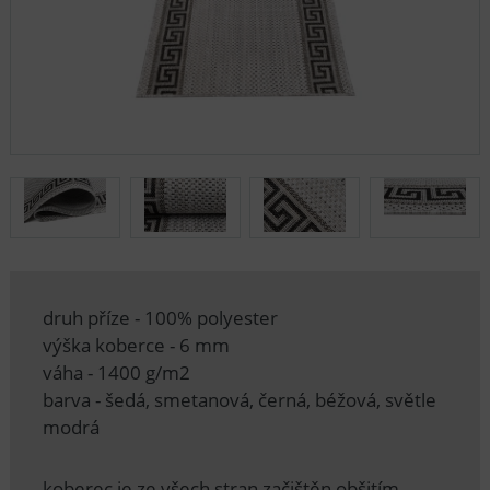
druh příze - 100% polyester
výška koberce - 6 mm
váha - 1400 g/m2
barva - šedá, smetanová, černá, béžová, světle
modrá
koberec je ze všech stran začištěn obšitím