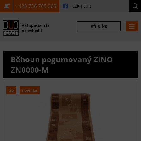
+420 736 765 065
CZK
|
EUR
Váš specialista
0 ks
na pohodlí
Běhoun pogumovaný ZINO
ZN0000-M
tip
novinka