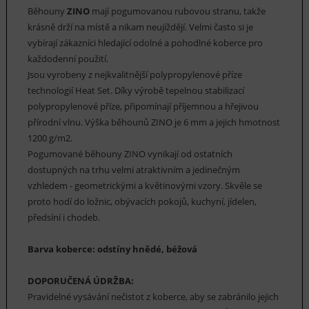
Běhouny
ZINO
mají pogumovanou rubovou stranu, takže
krásně drží na místě a nikam neujíždějí. Velmi často si je
vybírají zákazníci hledající odolné a pohodlné koberce pro
každodenní použití.
Jsou vyrobeny z nejkvalitnější polypropylenové příze
technologií Heat Set. Díky výrobě tepelnou stabilizací
polypropylenové příze, připomínají příjemnou a hřejivou
přírodní vlnu. Výška běhounů ZINO je 6 mm a jejich hmotnost
1200 g/m2.
Pogumované běhouny ZINO vynikají od ostatních
dostupných na trhu velmi atraktivním a jedinečným
vzhledem - geometrickými a květinovými vzory. Skvěle se
proto hodí do ložnic, obývacích pokojů, kuchyní, jídelen,
předsíní i chodeb.
Barva koberce: odstíny hnědé, béžová
DOPORUČENÁ ÚDRŽBA:
Pravidelné vysávání nečistot z koberce, aby se zabránilo jejich