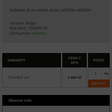
koberec je ze všech stran začištěn obšitím
Výrobce: Belgie
Kód zboží: ZN0000-M
Dostupnost:
skladem
CENA S
VARIANTY
POČET
DPH
ks
100x400 cm
2 060 Kč
KOUPIT
Obecné info