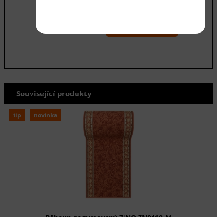
Souhlasím se zásadami ochrany
osobních
údajů
odeslat
Související produkty
tip
novinka