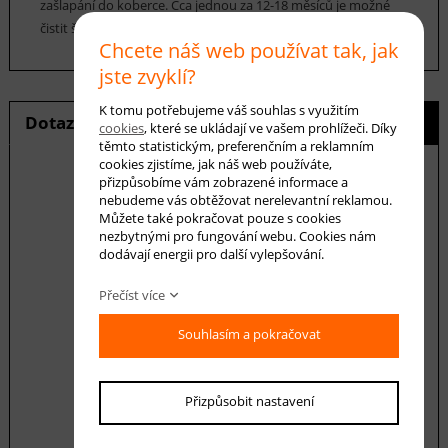
zašlapání do koberce. Cca jednou za 12-18 měsíců je možné
čistit šamponováním.
Chcete náš web používat tak, jak
jste zvyklí?
K tomu potřebujeme váš souhlas s využitím
Dotaz na produkt
Hlídání ceny
cookies
, které se ukládají ve vašem prohlížeči. Díky
těmto statistickým, preferenčním a reklamním
cookies zjistíme, jak náš web používáte,
přizpůsobíme vám zobrazené informace a
nebudeme vás obtěžovat nerelevantní reklamou.
Můžete také pokračovat pouze s cookies
E-mail *
nezbytnými pro fungování webu. Cookies nám
dodávají energii pro další vylepšování.
Přečíst více
Váš dotaz
Souhlasím a pokračovat
Přizpůsobit nastavení