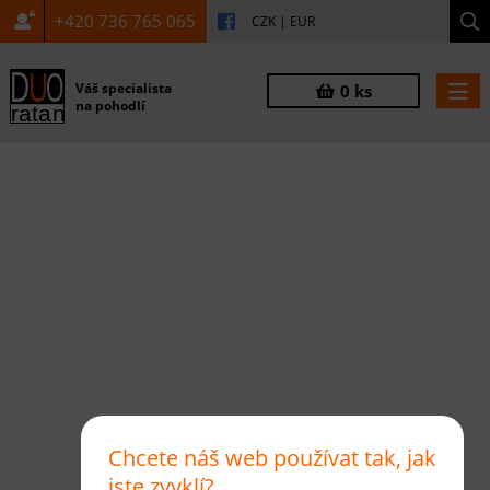
+420 736 765 065
CZK
|
EUR
Váš specialista
0 ks
na pohodlí
Chcete náš web používat tak, jak
jste zvyklí?