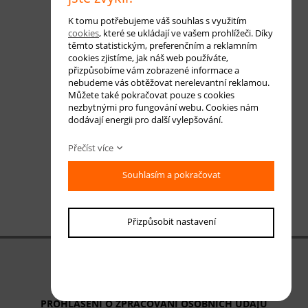
K tomu potřebujeme váš souhlas s využitím
cookies
, které se ukládají ve vašem prohlížeči. Díky
těmto statistickým, preferenčním a reklamním
cookies zjistíme, jak náš web používáte,
přizpůsobíme vám zobrazené informace a
nebudeme vás obtěžovat nerelevantní reklamou.
Můžete také pokračovat pouze s cookies
nezbytnými pro fungování webu. Cookies nám
dodávají energii pro další vylepšování.
Přečíst více
Souhlasím a pokračovat
Přizpůsobit nastavení
OBCHODNÍ PODMÍNKY
ODSTOUPENÍ OD SMLOUVY
PROHLÁŠENÍ O ZPRACOVÁNÍ OSOBNÍCH ÚDAJŮ