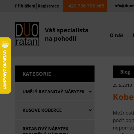
+420 736 765 065
Přihlášení
Registrace
info@duor
Váš specialista
O nás
na pohodlí
Blog
KATEGORIE
25.6.2018
UMĚLÝ RATANOVÝ NÁBYTEK
Kobe
KUSOVÉ KOBERCE
Možností,
pocit po
nepomazl
RATANOVÝ NÁBYTEK