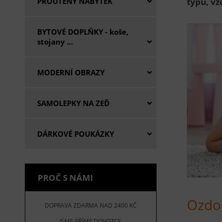
typů, vz
PROUTĚNÝ NÁBYTEK
BYTOVÉ DOPLŇKY - koše,
stojany ...
MODERNÍ OBRAZY
SAMOLEPKY NA ZEĎ
DÁRKOVÉ POUKÁZKY
PROČ S NÁMI
Ozdo
DOPRAVA ZDARMA NAD 2400 KČ
JSME PŘÍMÝ DOVOZCE