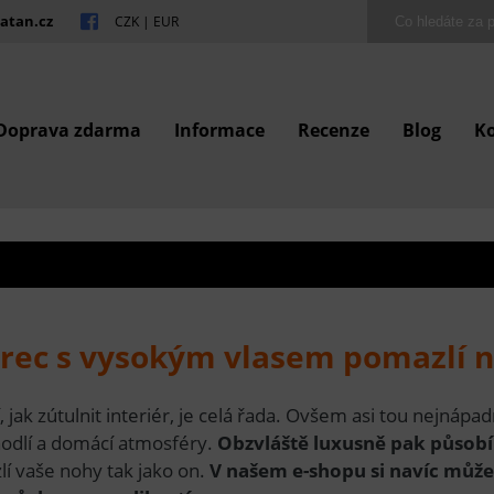
atan.cz
CZK
|
EUR
Doprava zdarma
Informace
Recenze
Blog
K
rec s vysokým vlasem pomazlí 
 jak zútulnit interiér, je celá řada. Ovšem asi tou nejnáp
hodlí a domácí atmosféry.
Obzvláště luxusně pak působ
í vaše nohy tak jako on.
V našem e-shopu si navíc můž