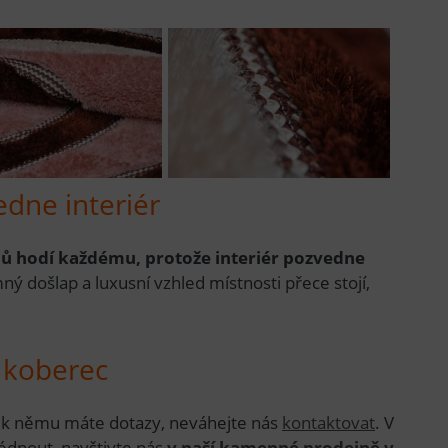
dne interiér
 hodí každému, protože interiér pozvedne
ný došlap a luxusní vzhled místnosti přece stojí,
ý koberec
k němu máte dotazy, neváhejte nás
kontaktovat
. V
lédnout, navštivte nás
v naší kamenné prodejně v