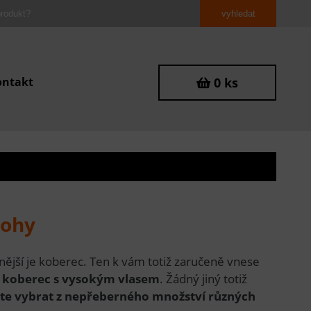
ontakt
0 ks
nohy
adnější je koberec. Ten k vám totiž zaručeně vnese
í koberec s vysokým vlasem
. Žádný jiný totiž
ete vybrat z nepřeberného množství různých