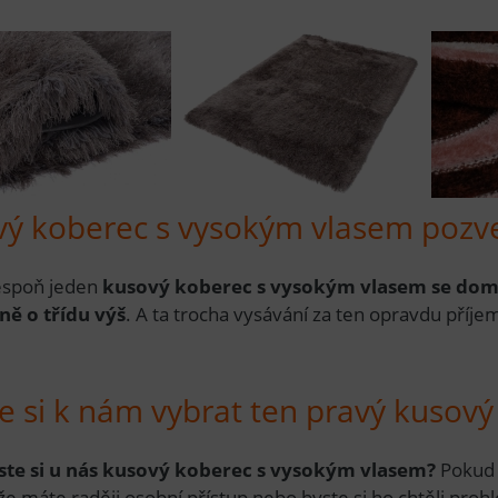
ý koberec s vysokým vlasem pozve
espoň jeden
kusový koberec s vysokým vlasem se domů
ě o třídu výš
. A ta trocha vysávání za ten opravdu příjem
?
te si k nám vybrat ten pravý kusov
jste si u nás kusový koberec s vysokým vlasem?
Pokud 
že máte raději osobní přístup nebo byste si ho chtěli proh