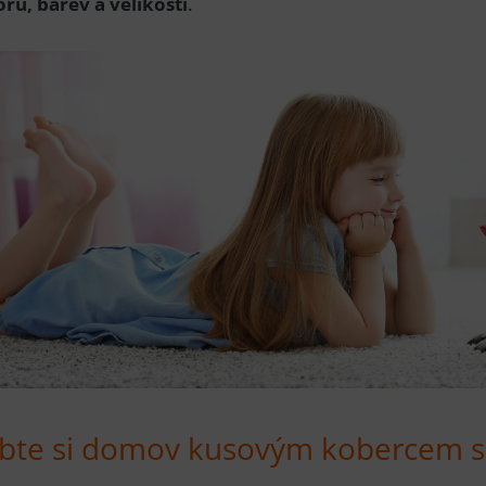
orů, barev a velikostí
.
bte si domov kusovým kobercem s