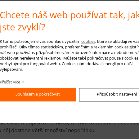
h dobách byly koberce výsadou pouze panovníků. To už dne
Chcete náš web používat tak, ja
 dostupným podlahovým krytinám.
Kusový koberec s vy
jste zvyklí?
Vyberte si koberec v 
K tomu potřebujeme váš souhlas s využitím
cookies
, které se ukládají ve v
ec s vysokým vlasem patří do obýv
prohlížeči. Díky těmto statistickým, preferenčním a reklamním cookies zjistí
náš web používáte, přizpůsobíme vám zobrazené informace a nebudeme v
obtěžovat nerelevantní reklamou. Můžete také pokračovat pouze s cookies
nezbytnými pro fungování webu. Cookies nám dodávají energii pro další
lastně koberec s dlouhým vlasem hodí nejvíc?
To zále
vylepšování.
o pokoje, ložnice či dětského pokojíčku
. Prostě tam, 
na dotek. Naproti tomu umístit ho do předsíně nebo pod jíd
Přečíst více
Souhlasím a pokračovat
Přizpůsobit nastavení
í vysokého vlasu trvá o něco déle
oberce s vysokým vlasem je stejně jednoduchá jako tě
at
. Ovšem připravte se na to, že vám to zabere o něco del
o něj dostane větší množství nepořádku.