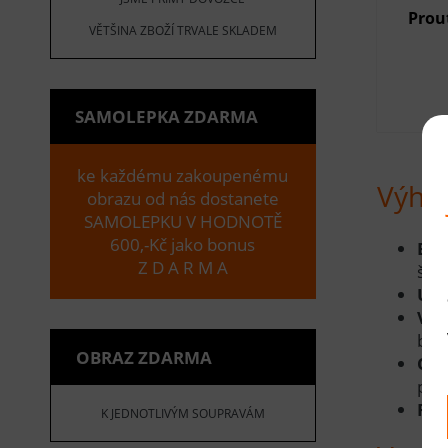
Prou
VĚTŠINA ZBOŽÍ TRVALE SKLADEM
SAMOLEPKA ZDARMA
ke každému zakoupenému
Výho
obrazu od nás dostanete
SAMOLEPKU V HODNOTĚ
600,-Kč jako bonus
Eko
Z D A R M A
šet
Uni
Vzh
boho
OBRAZ ZDARMA
Odo
pro
Ruč
K JEDNOTLIVÝM SOUPRAVÁM