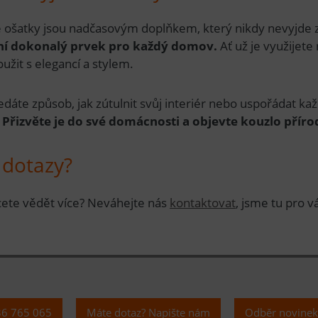
 ošatky jsou nadčasovým doplňkem, který nikdy nevyjde 
iní dokonalý prvek pro každý domov.
Ať už je využijete
užit s elegancí a stylem.
edáte způsob, jak zútulnit svůj interiér nebo uspořádat k
.
Přizvěte je do své domácnosti a objevte kouzlo příro
 dotazy?
ete vědět více? Neváhejte nás
kontaktovat
, jsme tu pro v
36 765 065
Máte dotaz? Napište nám
Odběr novine