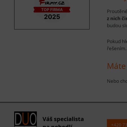
Proutěné
z nich č
budou slo
Pokud hl
řešením
Máte
Nebo chc
Váš specialista
+420 7
na pohodlí