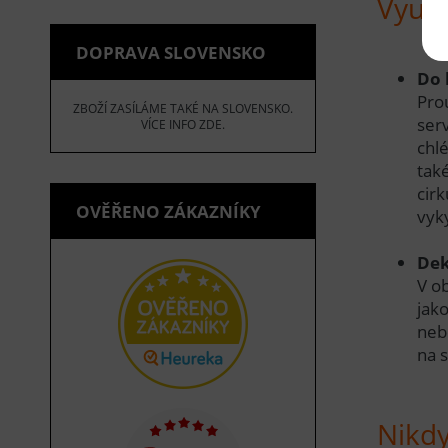
Využi
DOPRAVA SLOVENSKO
Do 
Pro
ZBOŽÍ ZASÍLÁME TAKÉ NA SLOVENSKO.
serv
VÍCE INFO ZDE.
chlé
tak
cir
OVĚŘENO ZÁKAZNÍKY
vyk
Dek
V o
jako
neb
na 
Nikd