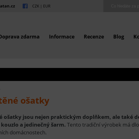
atan.cz
CZK
|
EUR
Doprava zdarma
Informace
Recenze
Blog
K
4
těné ošatky
 ošatky jsou nejen praktickým doplňkem, ale také d
 kouzlo a jedinečný šarm.
Tento tradiční výrobek má dlou
ních domácnostech.