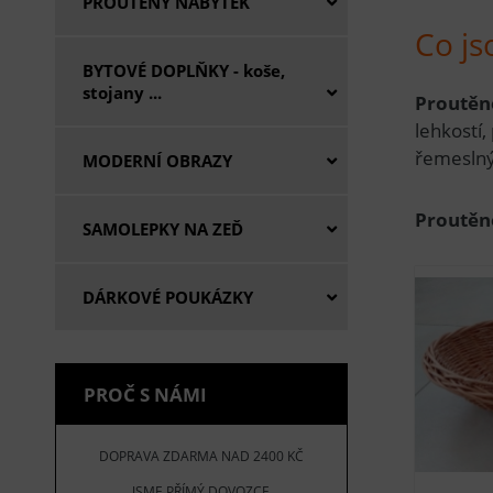
PROUTĚNÝ NÁBYTEK
Co js
BYTOVÉ DOPLŇKY - koše,
stojany ...
Proutěné
lehkostí,
řemeslný
MODERNÍ OBRAZY
Proutěn
SAMOLEPKY NA ZEĎ
DÁRKOVÉ POUKÁZKY
PROČ S NÁMI
DOPRAVA ZDARMA NAD 2400 KČ
JSME PŘÍMÝ DOVOZCE