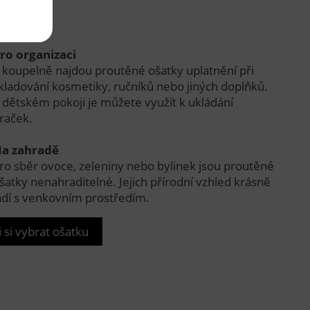
ro organizaci
 koupelně najdou proutěné ošatky uplatnění při
kladování kosmetiky, ručníků nebo jiných doplňků.
 dětském pokoji je můžete využít k ukládání
raček.
a zahradě
ro sběr ovoce, zeleniny nebo bylinek jsou proutěné
šatky nenahraditelné. Jejich přírodní vzhled krásně
adí s venkovním prostředím.
 si vybrat ošatku