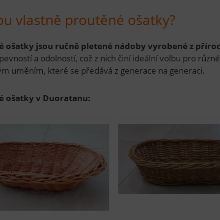
ou vlastně proutěné ošatky?
 ošatky jsou ručně pletené nádoby vyrobené z přírod
 pevností a odolností, což z nich činí ideální volbu pro různ
m uměním, které se předává z generace na generaci.
é ošatky v Duoratanu: