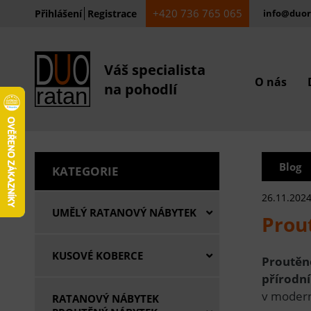
+420 736 765 065
Přihlášení
Registrace
info@duor
Váš specialista
O nás
na pohodlí
Blog
KATEGORIE
26.11.202
UMĚLÝ RATANOVÝ NÁBYTEK
Prou
KUSOVÉ KOBERCE
Proutěné
přírodní
v moder
RATANOVÝ NÁBYTEK