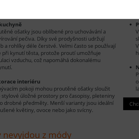
tí proutěných ošatek
kuchyně
P
utěné ošatky jsou oblíbené pro uchovávání a
V
írování pečiva. Díky své prodyšnosti udržují
s
b a rohlíky déle čerstvé. Velmi často se používají
V
é při kynutí těsta, protože proutí umožňuje
h
kulaci vzduchu, což napomáhá dokonalému
ynutí.
N
P
orace interiéru
o
bývacím pokoji mohou proutěné ošatky sloužit
l
 stylové úložné prostory pro časopisy, pleteniny
o drobné předměty. Menší varianty jsou ideální
Chci
sušené květiny, ovoce nebo jako svícny.
y nevyjdou z módy