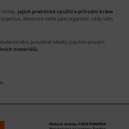
z módy.
Jejich praktické využití a přírodní krása
 na pečivo, dekorace nebo jako organizér, vždy vám
aždodenní věci, proutěné ošatky jsou tím pravým
dních materiálů.
ás.
Webové stránky ©2026 PANKREA
k
Provozováno na systému Estofan