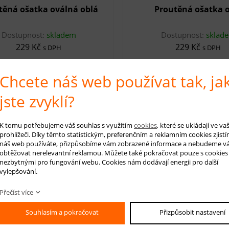
těná ošatka oválná oblá
Proutěná ošatka o
Dostupnost:
skladem
Dostupnost:
sklad
229 Kč
229 Kč
s DPH
s DPH
Chcete náš web používat tak, ja
dy proutěných ošatek
jste zvyklí?
K tomu potřebujeme váš souhlas s využitím
cookies
, které se ukládají ve v
logičnost
- proutěné ošatky jsou vyrobené z přírodního mat
prohlížeči. Díky těmto statistickým, preferenčním a reklamním cookies zjistí
rný k životnímu prostředí.
náš web používáte, přizpůsobíme vám zobrazené informace a nebudeme v
verzálnost
- díky své variabilitě najdou využití v kuchyni
obtěžovat nerelevantní reklamou. Můžete také pokračovat pouze s cookies
led
- přírodní vzhled proutí dodává prostoru útulnost a har
nezbytnými pro fungování webu. Cookies nám dodávají energii pro další
vylepšování.
 styl.
lnost a lehkost
- proutí je pevné, ale lehké, což usnadňuj
Přečíst více
duktu.
ní práce
- každá ošatka je originál, který byl vytvořen s pe
Souhlasím a pokračovat
Přizpůsobit nastavení