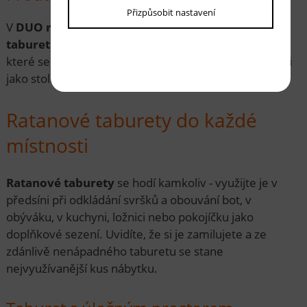
Přizpůsobit nastavení
V
DUO ratanu
najdete širokou nabídku
ratanových
taburetů
- od malých, přes střední až po lavice, na
které se vejdou i dva lidé.
Proutěný taburet
se hodí i
jako stolička, jiné mají polstry pro pohodlnější sezení.
Ratanové taburety do každé
místnosti
Ratanové taburety
se hodí kamkoliv - využijte je v
předsíni při odkládání svršků a obouvání bot, v
obýváku, v kuchyni, ložnici nebo pokojíčku jako
doplňkové sezení. Uvidíte, že si je zamilujete a ze
zdánlivě nenápadného taburetu se stane
nejvyužívanější kus nábytku.