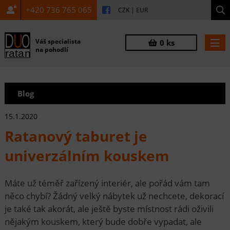
+420 736 765 065
CZK
|
EUR
Váš specialista
0 ks
na pohodlí
Blog
15.1.2020
Ratanový taburet je
univerzálním kouskem
Máte už téměř zařízený interiér, ale pořád vám tam
něco chybí? Žádný velký nábytek už nechcete, dekorací
je také tak akorát, ale ještě byste místnost rádi oživili
nějakým kouskem, který bude dobře vypadat, ale