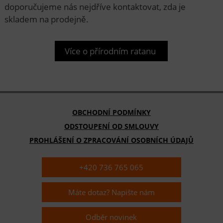
doporučujeme nás nejdříve kontaktovat, zda je
skladem na prodejně.
Více o přírodním ratanu
OBCHODNÍ PODMÍNKY
ODSTOUPENÍ OD SMLOUVY
PROHLÁŠENÍ O ZPRACOVÁNÍ OSOBNÍCH ÚDAJŮ
+420 736 765 065
Máte dotaz? Napište nám
Odběr novinek