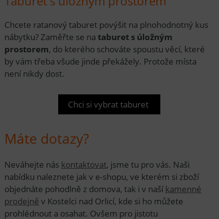
Taburet s úložným prostorem
Chcete ratanový taburet povýšit na plnohodnotný kus
nábytku? Zaměřte se na
taburet s úložným
prostorem
, do kterého schováte spoustu věcí, které
by vám třeba všude jinde překážely. Protože místa
není nikdy dost.
Chci si vybrat taburet
Máte dotazy?
Neváhejte nás
kontaktovat
, jsme tu pro vás. Naši
nabídku naleznete jak v e-shopu, ve kterém si zboží
objednáte pohodlně z domova, tak i v naší
kamenné
prodejně
v Kostelci nad Orlicí, kde si ho můžete
prohlédnout a osahat. Ovšem pro jistotu