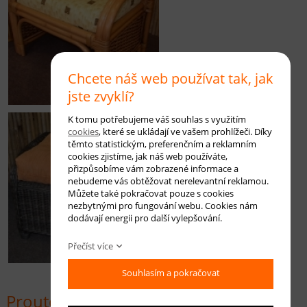
Chcete náš web používat tak, jak
jste zvyklí?
K tomu potřebujeme váš souhlas s využitím
cookies
, které se ukládají ve vašem prohlížeči. Díky
těmto statistickým, preferenčním a reklamním
cookies zjistíme, jak náš web používáte,
přizpůsobíme vám zobrazené informace a
nebudeme vás obtěžovat nerelevantní reklamou.
Můžete také pokračovat pouze s cookies
nezbytnými pro fungování webu. Cookies nám
dodávají energii pro další vylepšování.
Přečíst více
Souhlasím a pokračovat
Proutěný taburet jako stolička