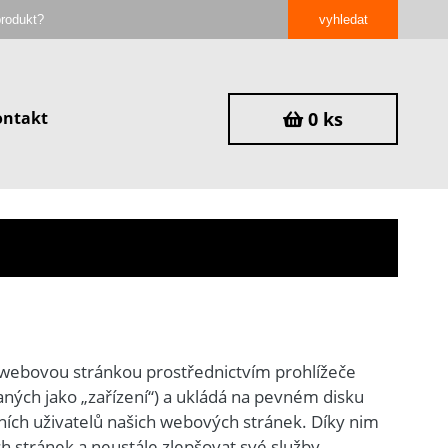
ontakt
0 ks
s webovou stránkou prostřednictvím prohlížeče
ných jako „zařízení“) a ukládá na pevném disku
tních uživatelů našich webových stránek. Díky nim
 stránek a neustále zlepšovat své služby.