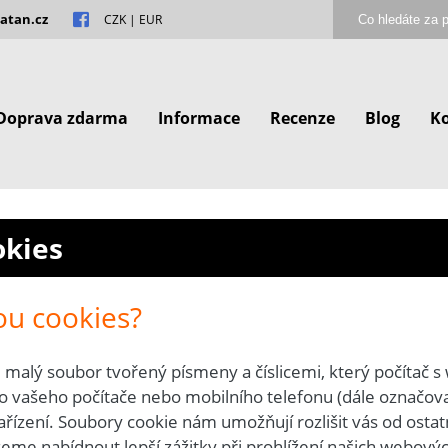
atan.cz
CZK
|
EUR
Doprava zdarma
Informace
Recenze
Blog
K
okies
ou cookies?
e malý soubor tvořený písmeny a číslicemi, který počítač 
do vašeho počítače nebo mobilního telefonu (dále označova
řízení. Soubory cookie nám umožňují rozlišit vás od osta
me nabídnout lepší zážitky při prohlížení našich webových