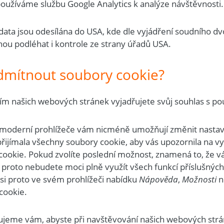
oužíváme službu Google Analytics k analýze návštěvnosti
data jsou odesílána do USA, kde dle vyjádření soudního d
ou podléhat i kontrole ze strany úřadů USA.
dmítnout soubory cookie?
ím našich webových stránek vyjadřujete svůj souhlas s p
moderní prohlížeče vám nicméně umožňují změnit nastaven
přijímala všechny soubory cookie, aby vás upozornila na v
cookie. Pokud zvolíte poslední možnost, znamená to, že 
 proto nebudete moci plně využít všech funkcí příslušných
 si proto ve svém prohlížeči nabídku
Nápověda
,
Možnosti
n
cookie.
jeme vám, abyste při navštěvování našich webových strá