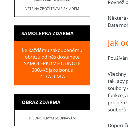
Rovněž p
VĚTŠINA ZBOŽÍ TRVALE SKLADEM
Některá 
Data moh
SAMOLEPKA ZDARMA
Jak o
ke každému zakoupenému
obrazu od nás dostanete
Používán
SAMOLEPKU V HODNOTĚ
600,-Kč jako bonus
Všechny 
Z D A R M A
tak, aby 
soubory 
funkce, a
OBRAZ ZDARMA
projděte
souborů 
K JEDNOTLIVÝM SOUPRAVÁM
Doporuču