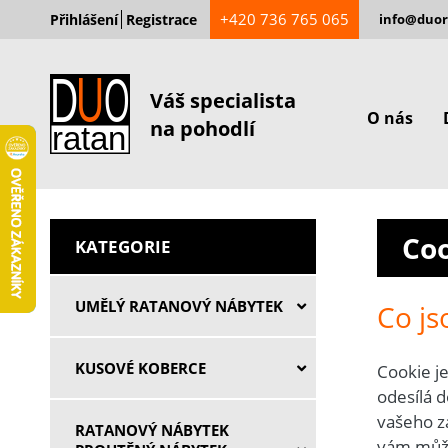
+420 736 765 065
Přihlášení
Registrace
info@duor
Váš specialista
O nás
na pohodlí
Co
KATEGORIE
UMĚLÝ RATANOVÝ NÁBYTEK
Co js
KUSOVÉ KOBERCE
Cookie j
odesílá 
vašeho za
RATANOVÝ NÁBYTEK
vám může