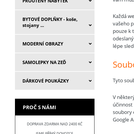
PROUTĚNÝ NÁBYTEK
Každá we
BYTOVÉ DOPLŇKY - koše,
vašeho p
stojany ...
pouze k 
odeslaný
MODERNÍ OBRAZY
lépe sled
Soubo
SAMOLEPKY NA ZEĎ
Tyto soub
DÁRKOVÉ POUKÁZKY
V někter
účinnost 
PROČ S NÁMI
soubory c
Google A
DOPRAVA ZDARMA NAD 2400 KČ
JSME PŘÍMÝ DOVOZCE