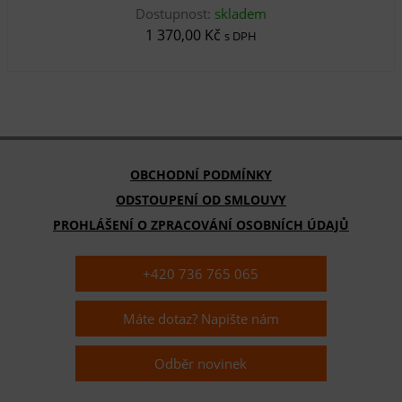
Dostupnost:
skladem
1 370,00 Kč
s DPH
OBCHODNÍ PODMÍNKY
ODSTOUPENÍ OD SMLOUVY
PROHLÁŠENÍ O ZPRACOVÁNÍ OSOBNÍCH ÚDAJŮ
+420 736 765 065
Máte dotaz? Napište nám
Odběr novinek