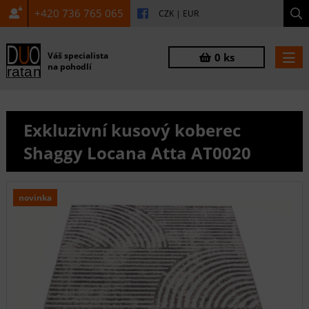
+420 736 765 065
CZK
|
EUR
Váš specialista
0 ks
na pohodlí
Exkluzivní kusový koberec
Shaggy Locana Atta AT0020
novinka