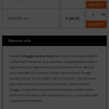
KOUPIT
ks
200x300 cm
6 330 Kč
KOUPIT
Obecné info
Koberce
Shaggy
Locana Atta
jistě osloví milovníky měkkých
a příjemných koberců. Jsou vyrobeny z polypropylenových a
polyesterových vláken, která prošla úpravou Frise, díky níž
jsou odolnější vůči ušpinění. Výška vlasu koberců Shaggy
Locana Atta je 18 mm a jejich váha 2150 g/m2. Tyto koberce
jsou věrnou imitací koberců z pravé vlny. Řada koberců
Shaggy Locana Atta se vyznačuje tlumenými a příjemnými
přírodními barvami a také zajímavými vzory. Lze je tedy sladit
s jakýmkoli interiérem.