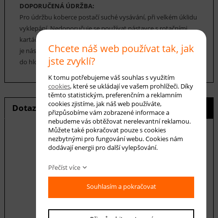
DOPORUČENÁ ÚDRŽBA:
Pro údržbu koberce postačí suché vysávání, při velkém úklidu
vyklepání. Nedoporučuje se používat nástavce s rotačními
kartáči, jenž by mohly koberec nenávratně poškodit. Vhodný
Chcete náš web používat tak, jak
je nástavec na čalounění, díky němuž se dostanete opravdu
jste zvyklí?
do hloubky. Vysávání by mělo probíhat všemi směry.
K tomu potřebujeme váš souhlas s využitím
cookies
, které se ukládají ve vašem prohlížeči. Díky
těmto statistickým, preferenčním a reklamním
cookies zjistíme, jak náš web používáte,
Dotaz na produkt
Hlídání ceny
přizpůsobíme vám zobrazené informace a
nebudeme vás obtěžovat nerelevantní reklamou.
Můžete také pokračovat pouze s cookies
nezbytnými pro fungování webu. Cookies nám
dodávají energii pro další vylepšování.
E-mail *
Přečíst více
Souhlasím a pokračovat
Váš dotaz