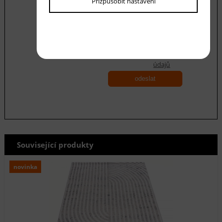
Přizpůsobit nastavení
Souhlasím se zásadami ochrany
osobních
údajů
odeslat
Související produkty
novinka