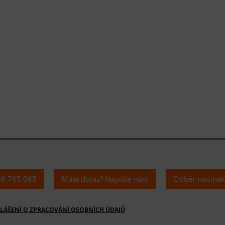
36 765 065
Máte dotaz? Napište nám
Odběr novine
LÁŠENÍ O ZPRACOVÁNÍ OSOBNÍCH ÚDAJŮ