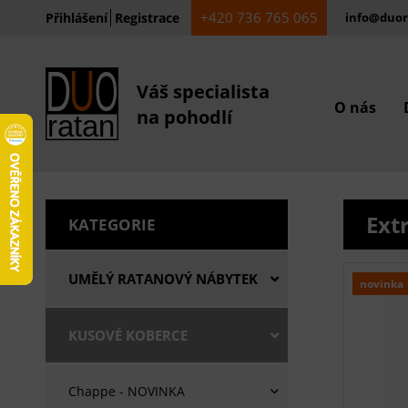
+420 736 765 065
Přihlášení
Registrace
info@duor
Váš specialista
O nás
na pohodlí
Ext
KATEGORIE
UMĚLÝ RATANOVÝ NÁBYTEK
novinka
KUSOVÉ KOBERCE
Chappe - NOVINKA