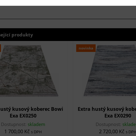
sející produkty
novinka
hustý kusový koberec Bowi
Extra hustý kusový kob
Exa EX0250
Exa EX0290
Dostupnost:
skladem
Dostupnost:
sklad
1 700,00 Kč
2 720,00 Kč
s DPH
s DP