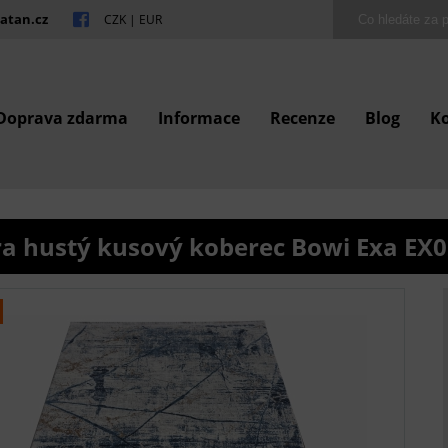
atan.cz
CZK
|
EUR
Doprava zdarma
Informace
Recenze
Blog
K
ra hustý kusový koberec Bowi Exa EX