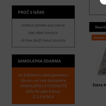
PROČ S NÁMI
DOPRAVA ZDARMA NAD 2400 KČ
Souvi
JSME PŘÍMÝ DOVOZCE
novinka
VĚTŠINA ZBOŽÍ TRVALE SKLADEM
SAMOLEPKA ZDARMA
ke každému zakoupenému
obrazu od nás dostanete
Extra 
SAMOLEPKU V HODNOTĚ
600,-Kč jako bonus
Z D A R M A