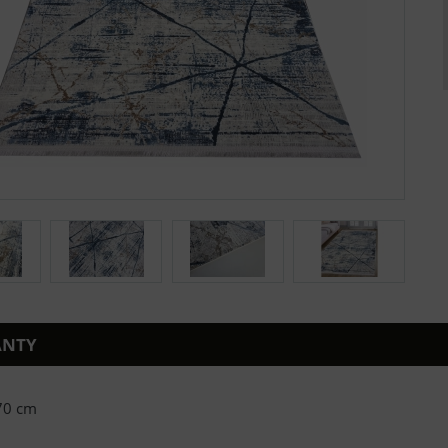
ANTY
70 cm