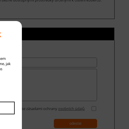
k
ní ceny
ašem
me, jak
ás
Souhlasím se zásadami ochrany
osobních údajů
odeslat