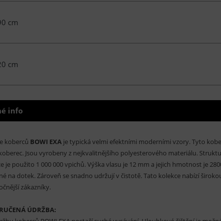
90 cm
20 cm
é info
ce koberců
BOWI EXA
je typická velmi efektními moderními vzory. Tyto kober
koberec. Jsou vyrobeny z nejkvalitnějšího polyesterového materiálu. Struk
e je použito 1 000 000 vpichů. Výška vlasu je 12 mm a jejich hmotnost je 2
né na dotek. Zároveň se snadno udržují v čistotě. Tato kolekce nabízí širokou
očnější zákazníky.
RUČENÁ ÚDRŽBA:
ržbu koberců BOWI EXA postačí suché vysávání. Hloubkové čištění je možn