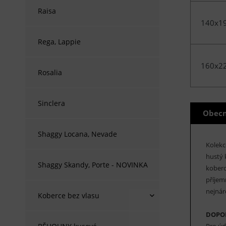
Raisa
140x1
Rega, Lappie
160x2
Rosalia
Sinclera
Obecn
Shaggy Locana, Nevade
Kolek
hustý 
Shaggy Skandy, Porte - NOVINKA
koberc
příjem
nejnár
Koberce bez vlasu
DOPO
Pro úd