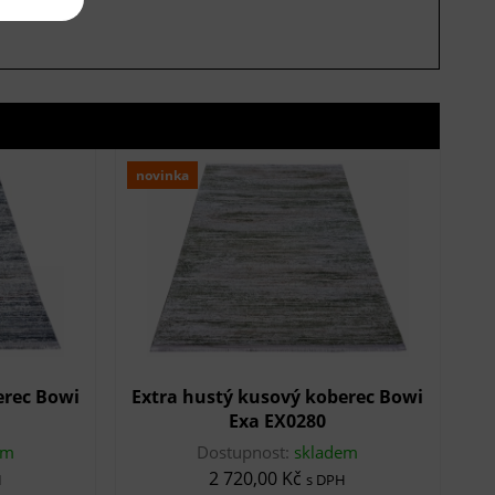
novinka
erec Bowi
Extra hustý kusový koberec Bowi
Exa EX0280
em
Dostupnost:
skladem
2 720,00 Kč
H
s DPH