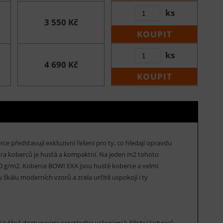
ks
3 550 Kč
KOUPIT
ks
4 690 Kč
KOUPIT
ce představují exkluzivní řešení pro ty, co hledají opravdu
tura koberců je hustá a kompaktní. Na jeden m2 tohoto
800 g/m2. Koberce BOWI EXA jsou husté koberce a velmi
 škálu moderních vzorů a zcela určitě uspokojí i ty
é běžně dostupnými prostředky určenými k čištění koberců.