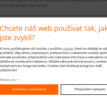
ní by mělo probíhat všemi směry.
Chcete náš web používat tak, ja
 na produkt
Hlídá
jste zvyklí?
K tomu potřebujeme váš souhlas s využitím
cookies
, které se ukládají ve v
-mail *
prohlížeči. Díky těmto statistickým, preferenčním a reklamním cookies zjistí
náš web používáte, přizpůsobíme vám zobrazené informace a nebudeme v
áš dotaz
obtěžovat nerelevantní reklamou. Můžete také pokračovat pouze s cookies
nezbytnými pro fungování webu. Cookies nám dodávají energii pro další
vylepšování.
Přečíst více
Souhlasím a pokračovat
Přizpůsobit nastavení