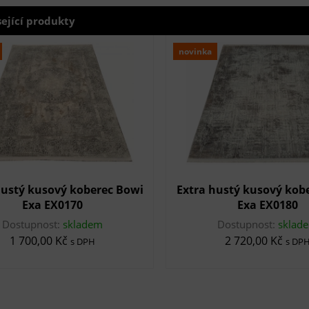
sející produkty
novinka
hustý kusový koberec Bowi
Extra hustý kusový kob
Exa EX0170
Exa EX0180
Dostupnost:
skladem
Dostupnost:
sklad
1 700,00 Kč
2 720,00 Kč
s DPH
s DP