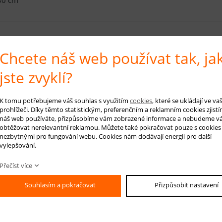
é info
Chcete náš web používat tak, ja
jste zvyklí?
ce koberců
BOWI EXA
je typická velmi efektními moderními vzory. Tyto kober
koberec. Jsou vyrobeny z nejkvalitnějšího polyesterového materiálu. Struk
e je použito 1 000 000 vpichů. Výška vlasu je 12 mm a jejich hmotnost je 2
K tomu potřebujeme váš souhlas s využitím
cookies
, které se ukládají ve v
prohlížeči. Díky těmto statistickým, preferenčním a reklamním cookies zjistí
né na dotek. Zároveň se snadno udržují v čistotě. Tato kolekce nabízí širokou
náš web používáte, přizpůsobíme vám zobrazené informace a nebudeme v
očnější zákazníky.
obtěžovat nerelevantní reklamou. Můžete také pokračovat pouze s cookies
nezbytnými pro fungování webu. Cookies nám dodávají energii pro další
vylepšování.
 koberce: smetanová, béžová, hnědá
Přečíst více
RUČENÁ ÚDRŽBA:
ržbu koberců BOWI EXA postačí suché vysávání. Hloubkové čištění je možn
Souhlasím a pokračovat
Přizpůsobit nastavení
ní by mělo probíhat všemi směry.