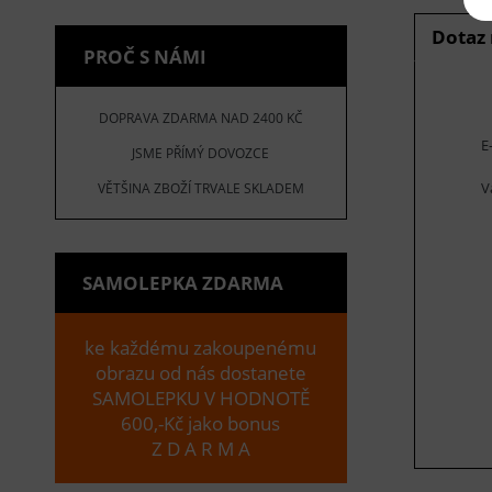
Dotaz
PROČ S NÁMI
DOPRAVA ZDARMA NAD 2400 KČ
E
JSME PŘÍMÝ DOVOZCE
V
VĚTŠINA ZBOŽÍ TRVALE SKLADEM
SAMOLEPKA ZDARMA
ke každému zakoupenému
obrazu od nás dostanete
SAMOLEPKU V HODNOTĚ
600,-Kč jako bonus
Z D A R M A