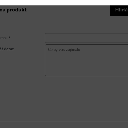
 na produkt
Hlídá
-mail *
áš dotaz