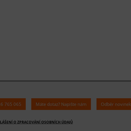
36 765 065
Máte dotaz? Napište nám
Odběr novine
LÁŠENÍ O ZPRACOVÁNÍ OSOBNÍCH ÚDAJŮ