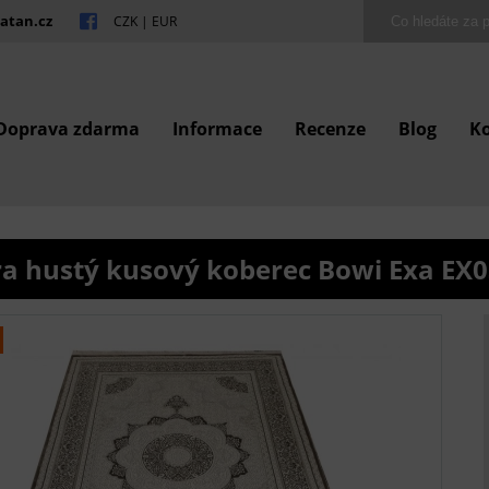
atan.cz
CZK
|
EUR
Doprava zdarma
Informace
Recenze
Blog
K
ra hustý kusový koberec Bowi Exa EX