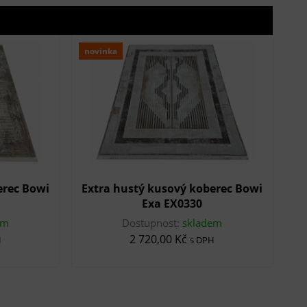
novinka
erec Bowi
Extra hustý kusový koberec Bowi
Exa EX0330
em
Dostupnost:
skladem
2 720,00 Kč
H
s DPH