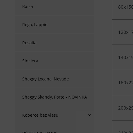
Raisa
80x15
Rega, Lappie
120x1
Rosalia
140x1
Sinclera
Shaggy Locana, Nevade
160x2
Shaggy Skandy, Porte - NOVINKA
200x2
Koberce bez vlasu
240x3