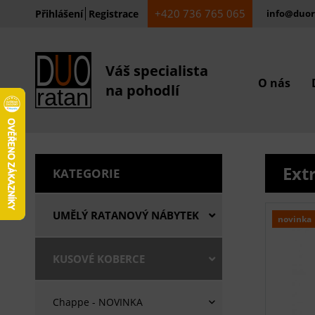
+420 736 765 065
Přihlášení
Registrace
info@duor
Váš specialista
O nás
na pohodlí
Ext
KATEGORIE
UMĚLÝ RATANOVÝ NÁBYTEK
novinka
KUSOVÉ KOBERCE
Chappe - NOVINKA