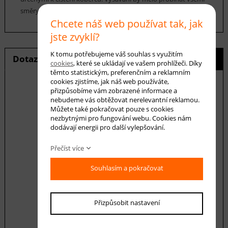
směry.
Chcete náš web používat tak, jak
jste zvyklí?
K tomu potřebujeme váš souhlas s využitím
Dotaz na produkt
Hlídání ceny
cookies
, které se ukládají ve vašem prohlížeči. Díky
těmto statistickým, preferenčním a reklamním
cookies zjistíme, jak náš web používáte,
přizpůsobíme vám zobrazené informace a
nebudeme vás obtěžovat nerelevantní reklamou.
Můžete také pokračovat pouze s cookies
E-mail *
nezbytnými pro fungování webu. Cookies nám
dodávají energii pro další vylepšování.
Váš dotaz
Přečíst více
Souhlasím a pokračovat
Přizpůsobit nastavení