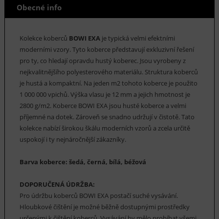
Obecné info
Kolekce koberců
BOWI EXA
je typická velmi efektními
moderními vzory. Tyto koberce představují exkluzivní řešení
pro ty, co hledají opravdu hustý koberec. Jsou vyrobeny z
nejkvalitnějšího polyesterového materiálu. Struktura koberců
je hustá a kompaktní. Na jeden m2 tohoto koberce je použito
1 000 000 vpichů. Výška vlasu je 12 mm a jejich hmotnost je
2800 g/m2. Koberce BOWI EXA jsou husté koberce a velmi
příjemné na dotek. Zároveň se snadno udržují v čistotě. Tato
kolekce nabízí širokou škálu moderních vzorů a zcela určitě
uspokojí i ty nejnáročnější zákazníky.
Barva koberce: šedá, černá, bílá, béžová
DOPORUČENÁ ÚDRŽBA:
Pro údržbu koberců BOWI EXA postačí suché vysávání.
Hloubkové čištění je možné běžně dostupnými prostředky
určenými k čištění koberců. Vysávání by mělo probíhat všemi