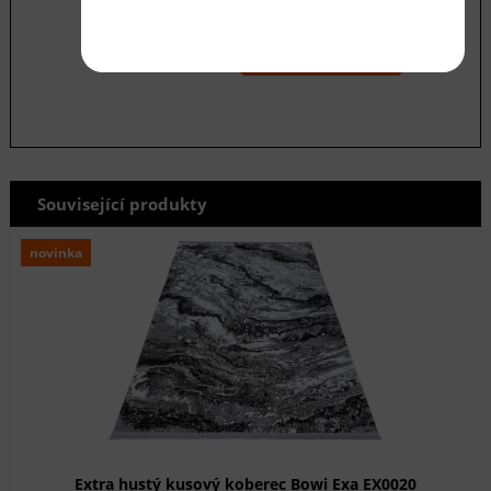
Souhlasím se zásadami ochrany
osobních
údajů
odeslat
Související produkty
novinka
Extra hustý kusový koberec Bowi Exa EX0020