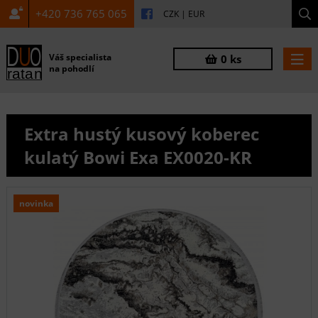
+420 736 765 065
CZK
|
EUR
Váš specialista
0 ks
na pohodlí
Extra hustý kusový koberec
kulatý Bowi Exa EX0020-KR
novinka