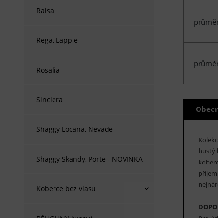
Raisa
průměr
Rega, Lappie
průměr
Rosalia
Sinclera
Obecn
Shaggy Locana, Nevade
Kolek
hustý 
Shaggy Skandy, Porte - NOVINKA
koberc
příjem
nejnár
Koberce bez vlasu
DOPO
Pro úd