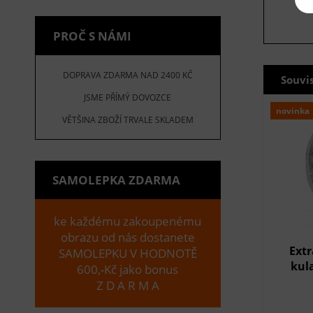
PROČ S NÁMI
DOPRAVA ZDARMA NAD 2400 KČ
Souvi
JSME PŘÍMÝ DOVOZCE
novinka
VĚTŠINA ZBOŽÍ TRVALE SKLADEM
SAMOLEPKA ZDARMA
ke každému zakoupenému
obrazu od nás dostanete
Extr
SAMOLEPKU V HODNOTĚ
kul
600,-Kč jako bonus
Z D A R M A