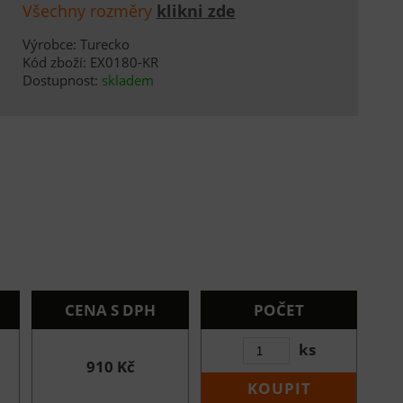
Všechny rozměry
klikni zde
Výrobce: Turecko
Kód zboží: EX0180-KR
Dostupnost:
skladem
CENA S DPH
POČET
ks
910 Kč
KOUPIT