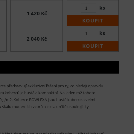
ks
1 420 Kč
KOUPIT
ks
2 040 Kč
KOUPIT
ce představují exkluzivní řešení pro ty, co hledají opravdu
tura koberců je hustá a kompaktní. Na jeden m2 tohoto
800 g/m2. Koberce BOWI EXA jsou husté koberce a velmi
 škálu moderních vzorů a zcela určitě uspokojí i ty
é běžně dostupnými prostředky určenými k čištění koberců.