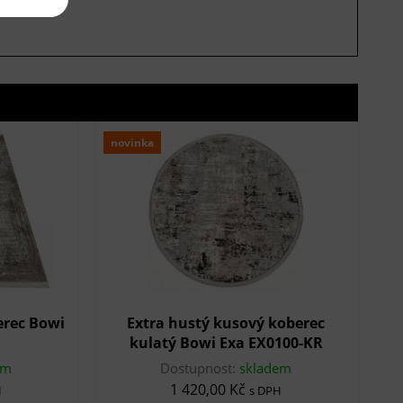
novinka
erec Bowi
Extra hustý kusový koberec
kulatý Bowi Exa EX0100-KR
em
Dostupnost:
skladem
1 420,00 Kč
H
s DPH