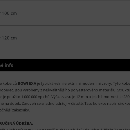
 100 cm
 120 cm
é info
ce koberců
BOWI EXA
je typická velmi efektními moderními vzory. Tyto kober
koberec. Jsou vyrobeny z nejkvalitnějšího polyesterového materiálu. Struk
e je použito 1 000 000 vpichů. Výška vlasu je 12 mm a jejich hmotnost je 2
né na dotek. Zároveň se snadno udržují v čistotě. Tato kolekce nabízí širokou
očnější zákazníky.
RUČENÁ ÚDRŽBA:
ržbu koberců BOWI EXA postačí suché vysávání. Hloubkové čištění je možn