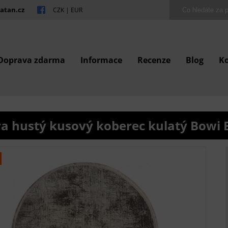
atan.cz
CZK
|
EUR
Doprava zdarma
Informace
Recenze
Blog
K
ra hustý kusový koberec kulatý Bowi 