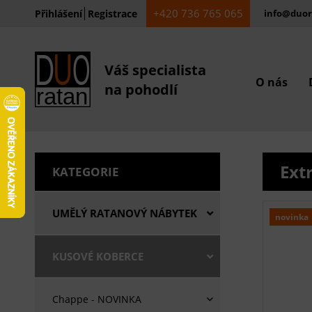
+420 736 765 065
Přihlášení
Registrace
info@duor
Váš specialista
O nás
na pohodlí
Ext
KATEGORIE
UMĚLÝ RATANOVÝ NÁBYTEK
novinka
KUSOVÉ KOBERCE
Chappe - NOVINKA