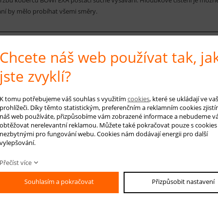
ní by mělo probíhat všemi směry.
Chcete náš web používat tak, ja
 na produkt
Hlídá
jste zvyklí?
K tomu potřebujeme váš souhlas s využitím
cookies
, které se ukládají ve v
-mail *
prohlížeči. Díky těmto statistickým, preferenčním a reklamním cookies zjistí
náš web používáte, přizpůsobíme vám zobrazené informace a nebudeme v
áš dotaz
obtěžovat nerelevantní reklamou. Můžete také pokračovat pouze s cookies
nezbytnými pro fungování webu. Cookies nám dodávají energii pro další
vylepšování.
Přečíst více
Souhlasím a pokračovat
Přizpůsobit nastavení