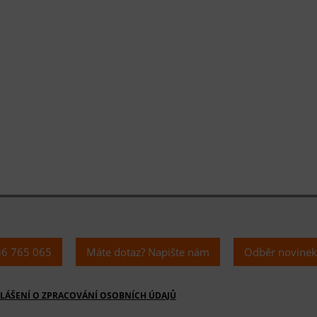
36 765 065
Máte dotaz? Napište nám
Odběr novine
LÁŠENÍ O ZPRACOVÁNÍ OSOBNÍCH ÚDAJŮ