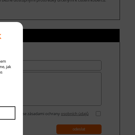
k
ní ceny
ašem
me, jak
ás
Souhlasím se zásadami ochrany
osobních údajů
odeslat