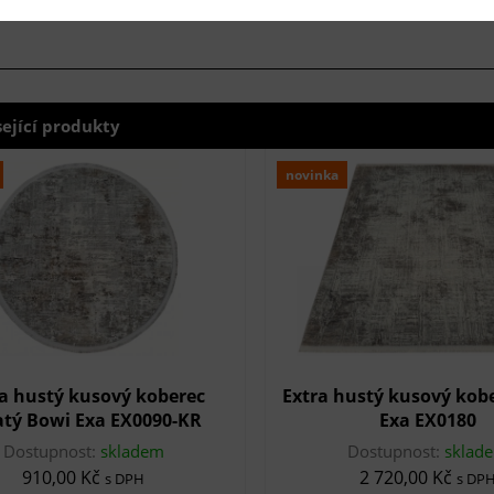
sející produkty
novinka
a hustý kusový koberec
Extra hustý kusový kob
atý Bowi Exa EX0090-KR
Exa EX0180
Dostupnost:
skladem
Dostupnost:
sklad
910,00 Kč
2 720,00 Kč
s DPH
s DP