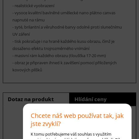
- realistické vyobrazení
- vysoce kvalitní bavlněné umělecké nano plátno canvas
napnuté na rámu
- syté, brilantní a věruhodné barvy odolné proti slunečnímu
UV záření
- tisk pokračuje i na hraně každého kusu obrazu, čímž je
dosaženo efektu trojrozměrného vnímání
- masivní rám každého obrazu (tloušťka 17-20 mm)
- obraz je připraven ihned k zavěšení pomocí přiložených
kovových plíšků
Dotaz na produkt
Hlídání ceny
Chcete náš web používat tak, jak
jste zvyklí?
E-mail *
K tomu potřebujeme váš souhlas s využitím