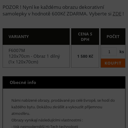
POZOR ! Nyní ke každému obrazu dekorativní
samolepky v hodnotě 600Kč ZDARMA. Vyberte si
ZDE
!
CENA S
VARIANTY
POČET
DPH
F6007M
ks
120x70cm - Obraz 1 dílný
1 580 Kč
(1x 120x70cm)
KOUPIT
Obecné info
Námi nabízené obrazy, prodávané po celé Evropě, se hodí do
každého bytu. Dokážou zkrášlit a vykouzlit příjemnou
atmosféru.
Obrazy vynikají následujícími vlastnostmi :
- tisk nejmodernější Hi-Tech technologii