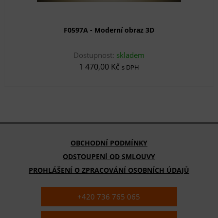
F0597A - Moderní obraz 3D
Dostupnost:
skladem
1 470,00 Kč
s DPH
OBCHODNÍ PODMÍNKY
ODSTOUPENÍ OD SMLOUVY
PROHLÁŠENÍ O ZPRACOVÁNÍ OSOBNÍCH ÚDAJŮ
+420 736 765 065