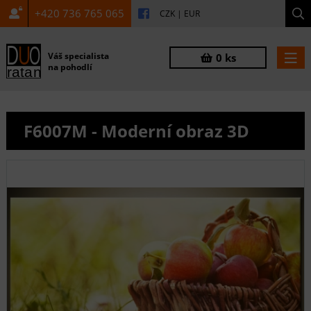
+420 736 765 065
CZK
|
EUR
Váš specialista
0 ks
na pohodlí
F6007M - Moderní obraz 3D