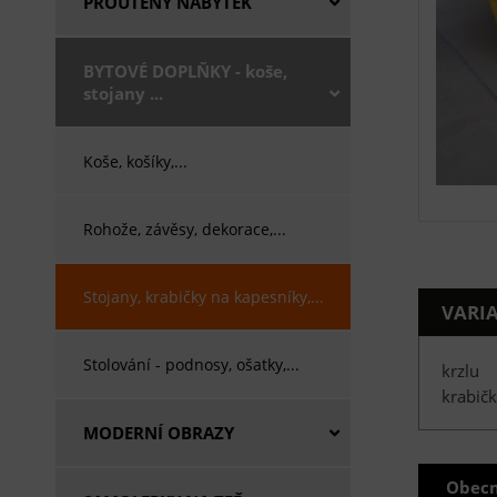
PROUTĚNÝ NÁBYTEK
BYTOVÉ DOPLŇKY - koše,
stojany ...
Koše, košíky,...
Rohože, závěsy, dekorace,...
Stojany, krabičky na kapesníky,...
VARI
Stolování - podnosy, ošatky,...
krzlu
krabič
MODERNÍ OBRAZY
Obecn