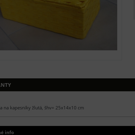
ANTY
ka na kapesníky žlutá, šhv= 25x14x10 cm
é info