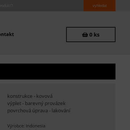
ontakt
0 ks
konstrukce - kovová
výplet - barevný provázek
povrchová úprava - lakování
Výrobce: Indonesia