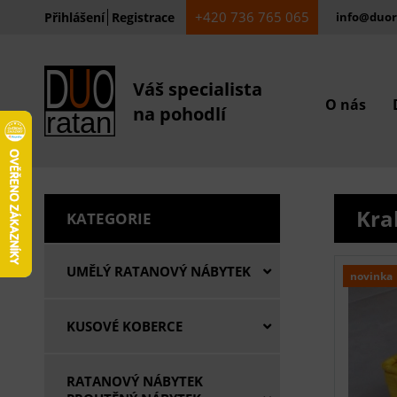
+420 736 765 065
Přihlášení
Registrace
info@duor
Váš specialista
O nás
na pohodlí
Kra
KATEGORIE
UMĚLÝ RATANOVÝ NÁBYTEK
novinka
KUSOVÉ KOBERCE
RATANOVÝ NÁBYTEK