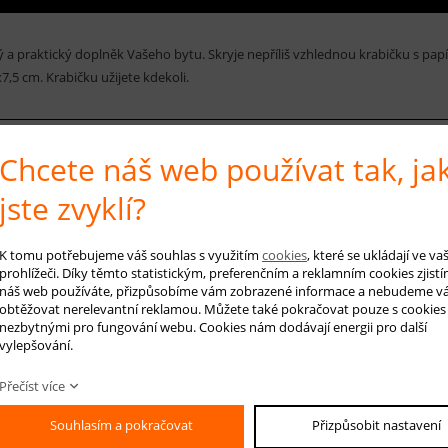
 a praktický doplněk Vašeho bytu. Skryje nepříliš vzhlednou krabičku s pa
7,5 cm. Krabičku užijete kdekoli.
Chcete náš web používat tak, ja
 na produkt
Hlídá
jste zvyklí?
K tomu potřebujeme váš souhlas s využitím
cookies
, které se ukládají ve v
-mail *
prohlížeči. Díky těmto statistickým, preferenčním a reklamním cookies zjistí
náš web používáte, přizpůsobíme vám zobrazené informace a nebudeme v
obtěžovat nerelevantní reklamou. Můžete také pokračovat pouze s cookies
áš dotaz
nezbytnými pro fungování webu. Cookies nám dodávají energii pro další
vylepšování.
Přečíst více
Souhlasím a pokračovat
Přizpůsobit nastavení