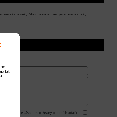
pírovými kapesníky. Vhodné na rozměr papírové krabičky
k
ní ceny
ašem
me, jak
ás
Souhlasím se zásadami ochrany
osobních údajů