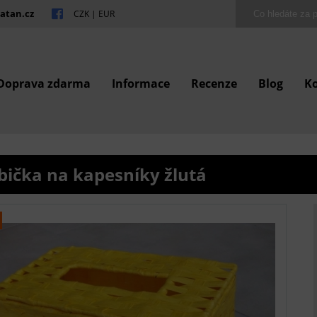
atan.cz
CZK
|
EUR
Doprava zdarma
Informace
Recenze
Blog
K
bička na kapesníky žlutá