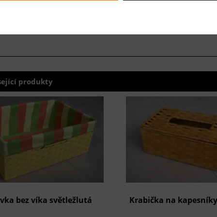
sející produkty
vka bez víka světležlutá
Krabička na kapesníky