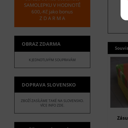
SAMOLEPKU V HODNOTĚ
600,-Kč jako bonus
Z D A R M A
OBRAZ ZDARMA
Souvi
K JEDNOTLIVÝM SOUPRAVÁM
DOPRAVA SLOVENSKO
ZBOŽÍ ZASÍLÁME TAKÉ NA SLOVENSKO.
VÍCE INFO ZDE.
Zásu