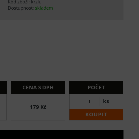
Kód zboží: krzlu
Dostupnost:
skladem
CENA S DPH
POČET
ks
179 Kč
KOUPIT