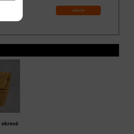
odeslat
 okrová