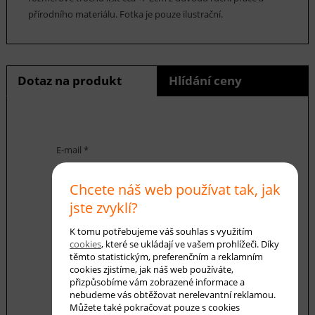
přírodního materiálu. Fotka je pouze ilustrační.
Dotaz na produkt
Hlídání ceny
E-mail *
Chcete náš web používat tak, jak
Váš dotaz
jste zvyklí?
K tomu potřebujeme váš souhlas s využitím
cookies
, které se ukládají ve vašem prohlížeči. Díky
těmto statistickým, preferenčním a reklamním
cookies zjistíme, jak náš web používáte,
přizpůsobíme vám zobrazené informace a
nebudeme vás obtěžovat nerelevantní reklamou.
Můžete také pokračovat pouze s cookies
Souhlasím se zásadami ochrany
osobních