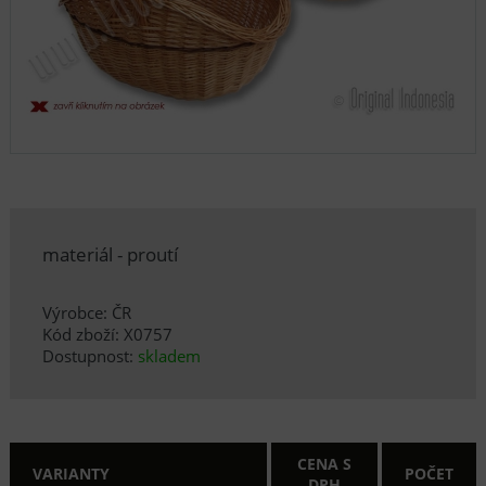
materiál - proutí
Výrobce: ČR
Kód zboží: X0757
Dostupnost:
skladem
CENA S
VARIANTY
POČET
DPH