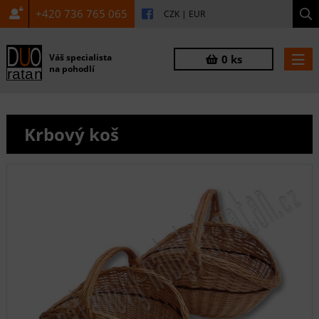
+420 736 765 065
CZK
|
EUR
Váš specialista
0 ks
na pohodlí
Krbový koš