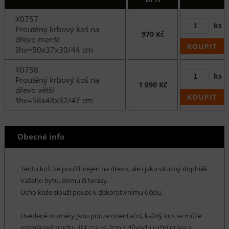
X0757
ks
Proutěný krbový koš na
970 Kč
dřevo menší
KOUPIT
šhv=50x37x30/44 cm
X0758
ks
Proutěný krbový koš na
1 090 Kč
dřevo větší
KOUPIT
šhv=58x48x32/47 cm
Obecné info
Tento koš lze použít nejen na dřevo, ale i jako vkusný doplněk
Vašeho bytu, domu či terasy.
Ucho koše slouží pouze k dekorativnímu účelu.
Uvedené rozměry jsou pouze orientační, každý kus se může
rozměrově trochu lišit cca +/-2cm z důvodu ruční práce a