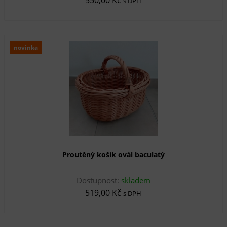
s DPH
novinka
Proutěný košík ovál baculatý
Dostupnost:
skladem
519,00 Kč
s DPH