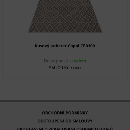
Kusový koberec Cappi CP0160
Dostupnost:
skladem
860,00 Kč
s DPH
OBCHODNÍ PODMÍNKY
ODSTOUPENÍ OD SMLOUVY
PROHLÁŠENÍ O ZPRACOVÁNÍ OSOBNÍCH ÚDAJŮ