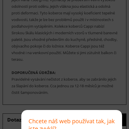
odolností proti oděru. Jejich vlákna jsou elastická a odolná
proti deformaci. Tyto koberce mají vysoký koeficient tepelné
vodivosti, takže je lze bez problémů použít i v místnostech s
podlahovým vytápěním. Kolekce koberců Cappi nabízí
širokou škálu klasických i moderních vzorů v tlumené barevné
paletě. Jsou vhodné především do kuchyně, předsíně, chodby,
obývacího pokoje či do ložnice. Koberce Cappi jsou též
vhodné i na venkovní použití. Můžete si jimi zútulnit balkon či
terasu.
DOPORUČENÁ ÚDRŽBA:
Pravidelné vysávání nečistot z koberce, aby se zabránilo jejich
za šlapání do koberce. Cca jednou za 12-18 měsíců je možné
čistit šamponováním.
Dotaz na produkt
Hlídání ceny
Chcete náš web používat tak, jak
jste zvyklí?