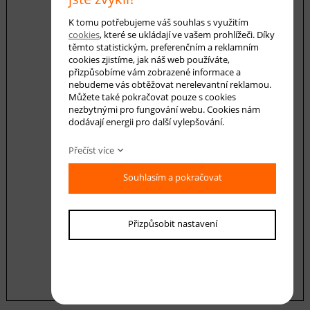
K tomu potřebujeme váš souhlas s využitím
cookies
, které se ukládají ve vašem prohlížeči. Díky
E-mail *
těmto statistickým, preferenčním a reklamním
cookies zjistíme, jak náš web používáte,
přizpůsobíme vám zobrazené informace a
nebudeme vás obtěžovat nerelevantní reklamou.
Můžete také pokračovat pouze s cookies
Váš dotaz
nezbytnými pro fungování webu. Cookies nám
dodávají energii pro další vylepšování.
Přečíst více
Souhlasím a pokračovat
Souhlasím se zásadami ochrany
osobních
Přizpůsobit nastavení
údajů
odeslat