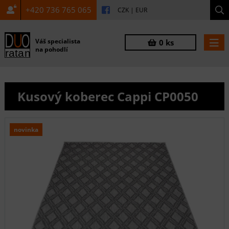
+420 736 765 065
CZK
|
EUR
Váš specialista
0 ks
na pohodlí
Kusový koberec Cappi CP0050
novinka