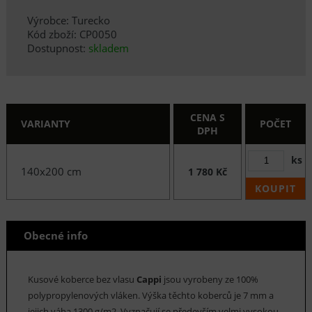
Výrobce: Turecko
Kód zboží: CP0050
Dostupnost:
skladem
CENA S
VARIANTY
POČET
DPH
ks
140x200 cm
1 780 Kč
KOUPIT
Obecné info
Kusové koberce bez vlasu
Cappi
jsou vyrobeny ze 100%
polypropylenových vláken. Výška těchto koberců je 7 mm a
jejich váha 1300 g/m2. Vyznačují se především velmi vysokou