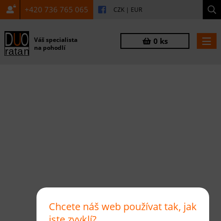
+420 736 765 065
CZK
|
EUR
Váš specialista
0 ks
na pohodlí
Chcete náš web používat tak, jak
jste zvyklí?