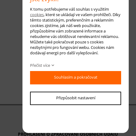
K tomu potřebujeme váš souhlas s využitím
cookies
, které se ukládají ve vašem prohlížeči. Díky
těmto statistickým, preferenčním a reklamním
cookies zjistíme, jak náš web používáte,
přizpůsobíme vám zobrazené informace a
nebudeme vás obtěžovat nerelevantní reklamou.
Můžete také pokračovat pouze s cookies
nezbytnými pro fungování webu. Cookies nám
dodávají energii pro další vylepšování.
Přečíst více
Souhlasím a pokračovat
Přizpůsobit nastavení
OBCHODNÍ PODMÍNKY
ODSTOUPENÍ OD SMLOUVY
PROHLÁŠENÍ O ZPRACOVÁNÍ OSOBNÍCH ÚDAJŮ