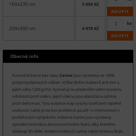
160x230 cm
3 050 Kč
KOUPIT
ks
200x300 cm
4 970 Kč
KOUPIT
Obecné info
Kusové koberce bez vlasu
Carine
jsou vyrobeny ze 100%
polypropylenových vláken. Výška těchto koberců je 6 mm a
jejich váha 1260 g/m2. Vyznačují se především velmi vysokou
odolností proti oděru. Jejich vlákna jsou elastická a odolná
proti deformaci. Tyto koberce mají vysoký koeficient tepelné
vodivosti, takže je lze bez problémů použít i v místnostech s
podlahovým vytápěním. Koberce Carine jsou vyrobeny
speciální technikou dvouúrovňového tkaní, díky kterému
získávají 3D efekt. Kolekce koberců Carine nabízí širokou škálu