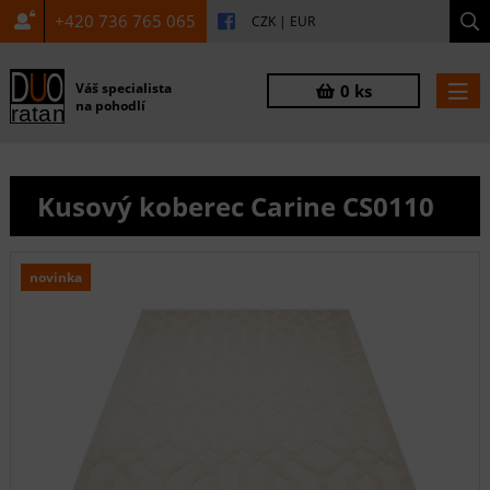
+420 736 765 065
CZK
|
EUR
Váš specialista
0 ks
na pohodlí
Kusový koberec Carine CS0110
novinka