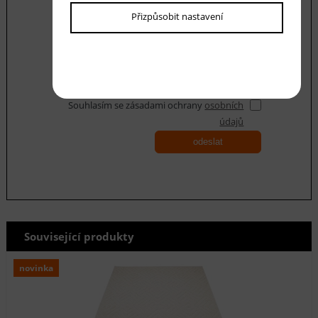
Přizpůsobit nastavení
Souhlasím se zásadami ochrany
osobních
údajů
odeslat
Související produkty
novinka