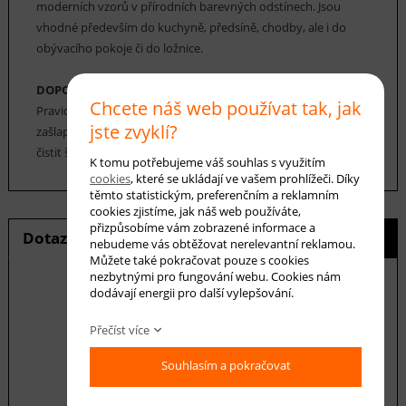
moderních vzorů v přírodních barevných odstínech. Jsou
vhodné především do kuchyně, předsíně, chodby, ale i do
obývacího pokoje či do ložnice.
DOPORUČENÁ ÚDRŽBA:
Chcete náš web používat tak, jak
Pravidelné vysávání nečistot z koberce, aby se zabránilo jejich
jste zvyklí?
zašlapání do koberce. Cca jednou za 12-18 měsíců je možné
čistit šamponováním.
K tomu potřebujeme váš souhlas s využitím
cookies
, které se ukládají ve vašem prohlížeči. Díky
těmto statistickým, preferenčním a reklamním
cookies zjistíme, jak náš web používáte,
přizpůsobíme vám zobrazené informace a
Dotaz na produkt
Hlídání ceny
nebudeme vás obtěžovat nerelevantní reklamou.
Můžete také pokračovat pouze s cookies
nezbytnými pro fungování webu. Cookies nám
dodávají energii pro další vylepšování.
E-mail *
Přečíst více
Souhlasím a pokračovat
Váš dotaz