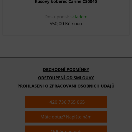
Kusový koberec Carine CS0040
Dostupnost:
skladem
550,00 Kč
s DPH
OBCHODNÍ PODMÍNKY
ODSTOUPENÍ OD SMLOUVY
PROHLÁŠENÍ O ZPRACOVÁNÍ OSOBNÍCH ÚDAJŮ
+420 736 765 065
Máte dotaz? Napište nám
Odběr novinek