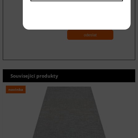
Souhlasím se zásadami ochrany
osobních
údajů
odeslat
Související produkty
novinka