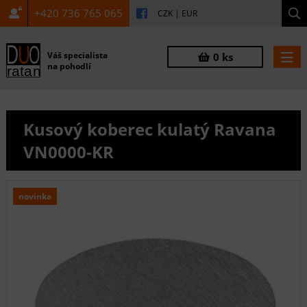
+420 736 765 065
CZK
|
EUR
Váš specialista
0 ks
na pohodlí
Kusový koberec kulatý Ravana
VN0000-KR
novinka