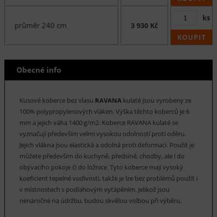
ks
průměr 240 cm
3 930 Kč
KOUPIT
Obecné info
Kusové koberce bez vlasu
RAVANA
kulaté jsou vyrobeny ze
100% polypropylenových vláken. Výška těchto koberců je 6
mm a jejich váha 1400 g/m2. Koberce RAVANA kulaté se
vyznačují především velmi vysokou odolností proti oděru.
Jejich vlákna jsou elastická a odolná proti deformaci. Použít je
můžete především do kuchyně, předsíně, chodby, ale i do
obývacího pokoje či do ložnice. Tyto koberce mají vysoký
koeficient tepelné vodivosti, takže je lze bez problémů použít i
v místnostech s podlahovým vytápěním. Jelikož jsou
nenáročné na údržbu, budou skvělou volbou při výběru.