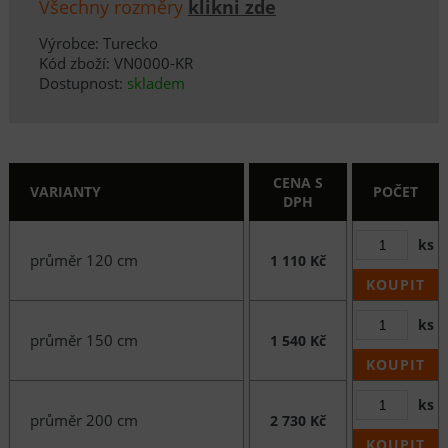
Všechny rozměry
klikni zde
Výrobce: Turecko
Kód zboží: VN0000-KR
Dostupnost:
skladem
CENA S
VARIANTY
POČET
DPH
ks
průměr 120 cm
1 110 Kč
KOUPIT
ks
průměr 150 cm
1 540 Kč
KOUPIT
ks
průměr 200 cm
2 730 Kč
KOUPIT