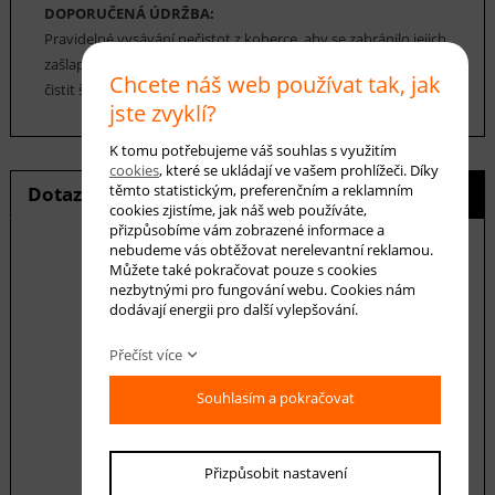
DOPORUČENÁ ÚDRŽBA:
Pravidelné vysávání nečistot z koberce, aby se zabránilo jejich
zašlapání do koberce. Cca jednou za 12-18 měsíců je možné
Chcete náš web používat tak, jak
čistit šamponováním.
jste zvyklí?
K tomu potřebujeme váš souhlas s využitím
cookies
, které se ukládají ve vašem prohlížeči. Díky
těmto statistickým, preferenčním a reklamním
Dotaz na produkt
Hlídání ceny
cookies zjistíme, jak náš web používáte,
přizpůsobíme vám zobrazené informace a
nebudeme vás obtěžovat nerelevantní reklamou.
Můžete také pokračovat pouze s cookies
nezbytnými pro fungování webu. Cookies nám
E-mail *
dodávají energii pro další vylepšování.
Přečíst více
Váš dotaz
Souhlasím a pokračovat
Přizpůsobit nastavení