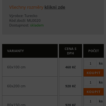
Všechny rozměry
klikni zde
Výrobce: Turecko
Kód zboží: ML0020
Dostupnost:
skladem
CENA S
VARIANTY
POČET
DPH
ks
60x100 cm
460 Kč
KOUPIT
ks
60x200 cm
920 Kč
KOUPIT
ks
80x150 cm
920 Kč