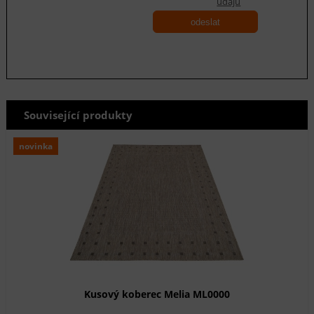
údajů
odeslat
Související produkty
novinka
Kusový koberec Melia ML0000