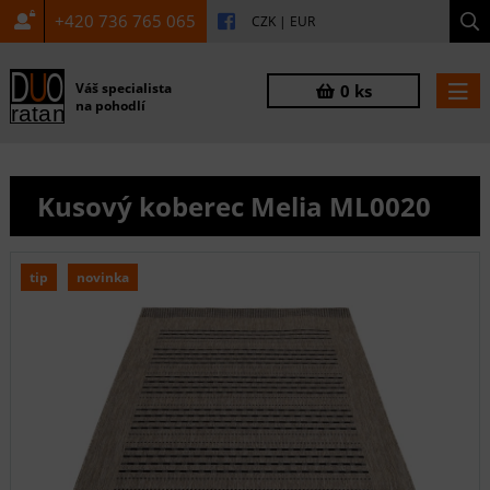
+420 736 765 065
CZK
|
EUR
Váš specialista
0 ks
na pohodlí
Kusový koberec Melia ML0020
tip
novinka