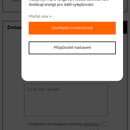
dodávají energii pro další vylepšování.
Přečíst více
Dotaz na produkt
Hlídání ceny
Souhlasím a pokračovat
Přizpůsobit nastavení
E-mail *
Váš dotaz
Souhlasím se zásadami ochrany
osobních