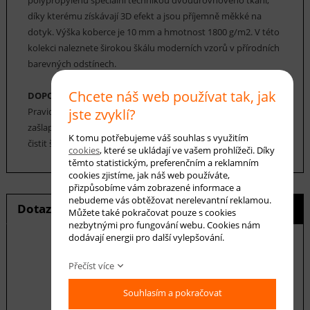
díky kterému získávají 3D efekt a jsou příjemně měkké na
dotyk. Výška koberce je 10 mm a hmotnost 1800 g/m2. V této
kolekci naleznete širokou škálu moderních vzorů v přírodních
barevných odstínech.
Chcete náš web používat tak, jak
DOPORUČENÁ ÚDRŽBA:
jste zvyklí?
Pravidelné vysávání nečistot z koberce, aby se zabránilo jejich
zašlapání do koberce. Cca jednou za 12-18 měsíců je možné
K tomu potřebujeme váš souhlas s využitím
čistit šamponováním.
cookies
, které se ukládají ve vašem prohlížeči. Díky
těmto statistickým, preferenčním a reklamním
cookies zjistíme, jak náš web používáte,
přizpůsobíme vám zobrazené informace a
nebudeme vás obtěžovat nerelevantní reklamou.
Dotaz na produkt
Hlídání ceny
Můžete také pokračovat pouze s cookies
nezbytnými pro fungování webu. Cookies nám
dodávají energii pro další vylepšování.
Přečíst více
E-mail *
Souhlasím a pokračovat