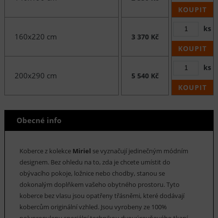
KOUPIT
ks
160x220 cm
3 370 Kč
KOUPIT
ks
200x290 cm
5 540 Kč
KOUPIT
Obecné info
Koberce z kolekce
Miriel
se vyznačují jedinečným módním
designem. Bez ohledu na to, zda je chcete umístit do
obývacího pokoje, ložnice nebo chodby, stanou se
dokonalým doplňkem vašeho obytného prostoru. Tyto
koberce bez vlasu jsou opatřeny třásněmi, které dodávají
kobercům originální vzhled. Jsou vyrobeny ze 100%
polypropylenu speciální technikou dvouúrovňového tkaní,