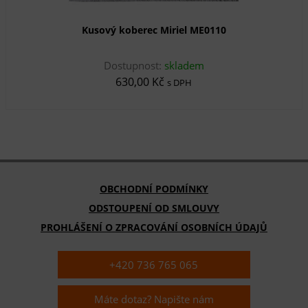
Kusový koberec Miriel ME0110
Dostupnost:
skladem
630,00 Kč
s DPH
OBCHODNÍ PODMÍNKY
ODSTOUPENÍ OD SMLOUVY
PROHLÁŠENÍ O ZPRACOVÁNÍ OSOBNÍCH ÚDAJŮ
+420 736 765 065
Máte dotaz? Napište nám