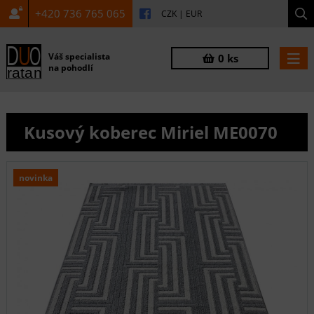
+420 736 765 065
CZK
|
EUR
Váš specialista
0 ks
na pohodlí
Kusový koberec Miriel ME0070
novinka