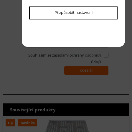
Váš dotaz
Přizpůsobit nastavení
Souhlasím se zásadami ochrany
osobních
údajů
odeslat
Související produkty
tip
novinka