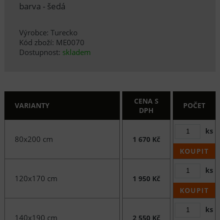
barva - šedá
Výrobce: Turecko
Kód zboží: ME0070
Dostupnost:
skladem
CENA S
VARIANTY
POČET
DPH
ks
80x200 cm
1 670 Kč
KOUPIT
ks
120x170 cm
1 950 Kč
KOUPIT
ks
140x190 cm
2 550 Kč