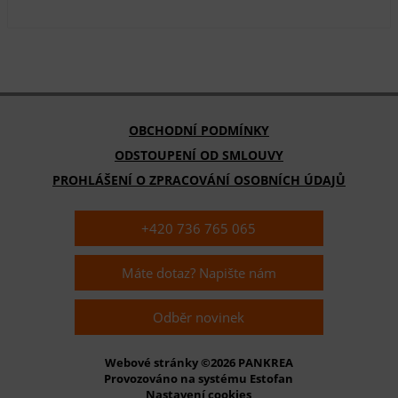
OBCHODNÍ PODMÍNKY
ODSTOUPENÍ OD SMLOUVY
PROHLÁŠENÍ O ZPRACOVÁNÍ OSOBNÍCH ÚDAJŮ
+420 736 765 065
Máte dotaz? Napište nám
Odběr novinek
Webové stránky ©2026 PANKREA
Provozováno na systému Estofan
Nastavení cookies