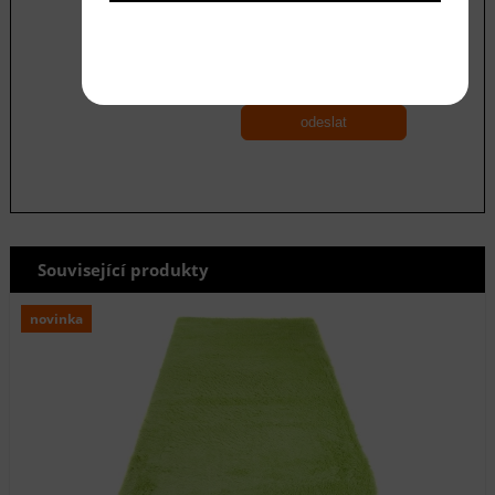
Souhlasím se zásadami ochrany
osobních
údajů
odeslat
Související produkty
novinka