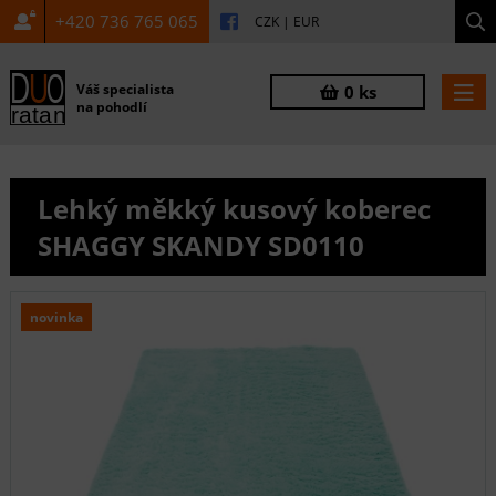
+420 736 765 065
CZK
|
EUR
Váš specialista
0 ks
na pohodlí
Lehký měkký kusový koberec
SHAGGY SKANDY SD0110
novinka