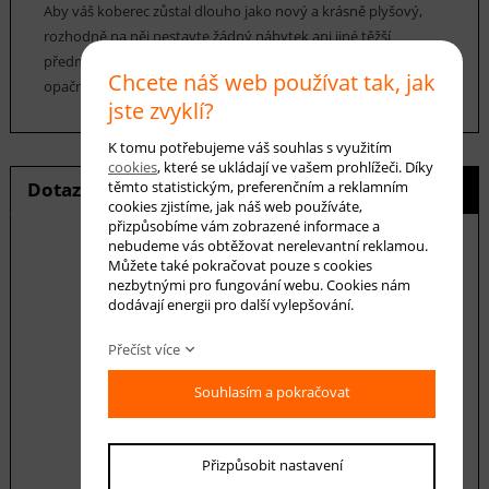
Aby váš koberec zůstal dlouho jako nový a krásně plyšový,
rozhodně na něj nestavte žádný nábytek ani jiné těžší
předměty a nepokládejte ho na místa, kde často chodíte. V
Chcete náš web používat tak, jak
opačném případě by mohlo dojít k deformaci vlasů.
jste zvyklí?
K tomu potřebujeme váš souhlas s využitím
cookies
, které se ukládají ve vašem prohlížeči. Díky
těmto statistickým, preferenčním a reklamním
Dotaz na produkt
Hlídání ceny
cookies zjistíme, jak náš web používáte,
přizpůsobíme vám zobrazené informace a
nebudeme vás obtěžovat nerelevantní reklamou.
Můžete také pokračovat pouze s cookies
nezbytnými pro fungování webu. Cookies nám
E-mail *
dodávají energii pro další vylepšování.
Přečíst více
Váš dotaz
Souhlasím a pokračovat
Přizpůsobit nastavení