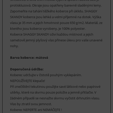
protiskluzová. Okraje jsou opatřeny barevně sladěnými lemy.
Zapomeňte na tahání těžkého koberce při úklidu. SHAGGY
SKANDY koberce jsou lehké a velmi příjemné na dotek. Výška
vlasu je 35 mm a jejich hmotnost pouze 650 g/m2. Materiál, ze
kterého jsou koberce vyrobeny, je 100% polyester.
Koberce SHAGGY SKANDY oživí každou místnost a jejich
sametově jemný plyšový vlas přinese úlevu pro vaše unavené
nohy.
Barva koberce: mátová
Doporučená údržba:
Koberec udržujte v čistotě pouhým vyklepáním.
NEPOUŽÍVEJTE klepače!
Při znečištění tekutinou použijte savé látkové nebo papírové
utěrky, které na skvrnu pouze položte a jemně přitlačte. V
žádném případě se nesnažte skvrnu vyčistit drhnutím vlasu.
Vlas by ztratil svou jemnost.
Koberec NEPERTE ani NEMÁČEJTE !