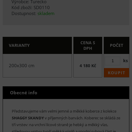
Výrobce: Turecko
Kód zboží: SD0110
Dostupnost:
skladem
CENA S
VARIANTY
POČET
DPH
ks
200x300 cm
4 180 Kč
KOUPIT
Obecné info
Představujeme vám velmi jemné a měkké koberce z kolekce
SHAGGY SKANDY
v příjemných barvách. Koberec se skládá ze
tří vrstev: na vrchní lícové straně je hebký a měkký vlas,
středovou vrstvu tvoří měkká výplň a spodní rubová část je