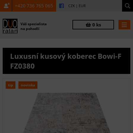
+420 736 765 065
CZK
|
EUR
Váš specialista
0 ks
na pohodlí
Luxusní kusový koberec Bowi-F
FZ0380
tip
novinka