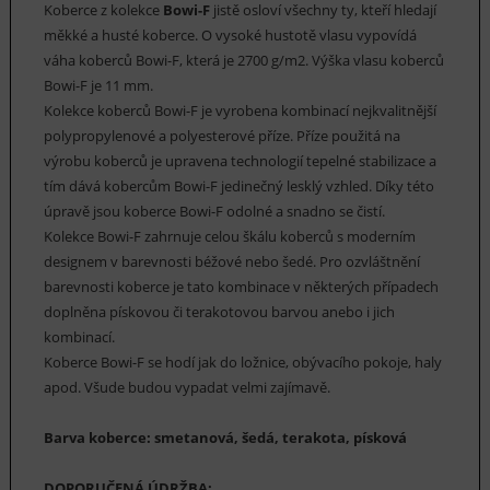
Koberce z kolekce
Bowi-F
jistě osloví všechny ty, kteří hledají
měkké a husté koberce. O vysoké hustotě vlasu vypovídá
váha koberců Bowi-F, která je 2700 g/m2. Výška vlasu koberců
Bowi-F je 11 mm.
Kolekce koberců Bowi-F je vyrobena kombinací nejkvalitnější
polypropylenové a polyesterové příze. Příze použitá na
výrobu koberců je upravena technologií tepelné stabilizace a
tím dává kobercům Bowi-F jedinečný lesklý vzhled. Díky této
úpravě jsou koberce Bowi-F odolné a snadno se čistí.
Kolekce Bowi-F zahrnuje celou škálu koberců s moderním
designem v barevnosti béžové nebo šedé. Pro ozvláštnění
barevnosti koberce je tato kombinace v některých případech
doplněna pískovou či terakotovou barvou anebo i jich
kombinací.
Koberce Bowi-F se hodí jak do ložnice, obývacího pokoje, haly
apod. Všude budou vypadat velmi zajímavě.
Barva koberce: smetanová, šedá, terakota, písková
DOPORUČENÁ ÚDRŽBA: