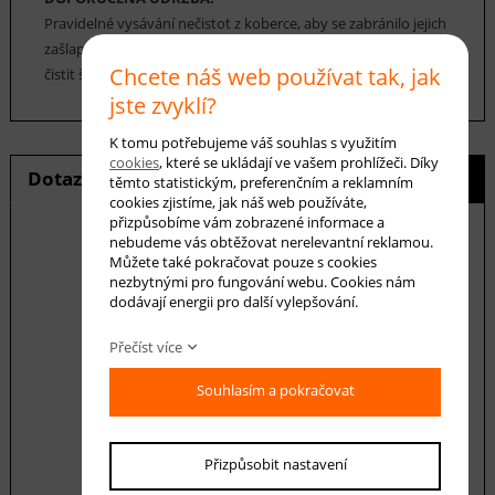
Pravidelné vysávání nečistot z koberce, aby se zabránilo jejich
zašlapání do koberce. Cca jednou za 12-18 měsíců je možné
Chcete náš web používat tak, jak
čistit šamponováním nebo parním čištěním.
jste zvyklí?
K tomu potřebujeme váš souhlas s využitím
cookies
, které se ukládají ve vašem prohlížeči. Díky
Dotaz na produkt
Hlídání ceny
těmto statistickým, preferenčním a reklamním
cookies zjistíme, jak náš web používáte,
přizpůsobíme vám zobrazené informace a
nebudeme vás obtěžovat nerelevantní reklamou.
Můžete také pokračovat pouze s cookies
nezbytnými pro fungování webu. Cookies nám
E-mail *
dodávají energii pro další vylepšování.
Přečíst více
Váš dotaz
Souhlasím a pokračovat
Přizpůsobit nastavení