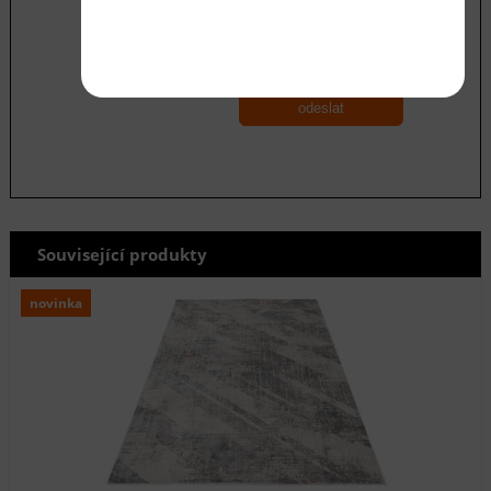
Souhlasím se zásadami ochrany
osobních
údajů
odeslat
Související produkty
novinka