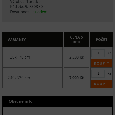
Výrobce: Turecko
Kód zboží: FZ0380
Dostupnost:
skladem
CENA S
VARIANTY
POČET
DPH
ks
120x170 cm
2 550 Kč
KOUPIT
ks
240x330 cm
7 990 Kč
KOUPIT
Obecné info