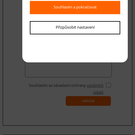
Souhlasím a pokračovat
E-mail *
Přizpůsobit nastavení
Váš dotaz
Souhlasím se zásadami ochrany
osobních
údajů
odeslat