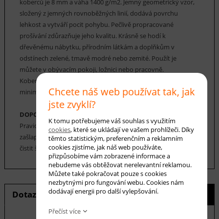
koberců je 8 mm a váha 1400 g/m2. Jemný geometrický vzor, ​​
složený z jemných rovnoběžných linií, dodává povrchu
lehkost a vytváří pocit pohybu. Pečlivě propracované
prošívání zdůrazňuje jeho kvalitu. Krásně se hodí k
dřevěnému nábytku, přírodním látkám a doplňkům v
odstínech zelené, tmavě modré nebo zemité. Použít je
můžete v obývacím pokoji, ložnici nebo pracovně.
Koberce Bowi Laki jsou ideální volbou pro ty, kteří oceňují
Chcete náš web používat tak, jak
minimalistické, ale zároveň výrazné doplňky.
jste zvyklí?
DOPORUČENÁ ÚDRŽBA:
K tomu potřebujeme váš souhlas s využitím
Pravidelné vysávání nečistot z koberce, aby se zabránilo jejich
cookies
, které se ukládají ve vašem prohlížeči. Díky
zašlapání do koberce. Cca jednou za 12-18 měsíců je možné
těmto statistickým, preferenčním a reklamním
cookies zjistíme, jak náš web používáte,
čistit šamponováním nebo parním čištěním.
přizpůsobíme vám zobrazené informace a
nebudeme vás obtěžovat nerelevantní reklamou.
Můžete také pokračovat pouze s cookies
nezbytnými pro fungování webu. Cookies nám
dodávají energii pro další vylepšování.
Dotaz na produkt
Hlídání ceny
Přečíst více