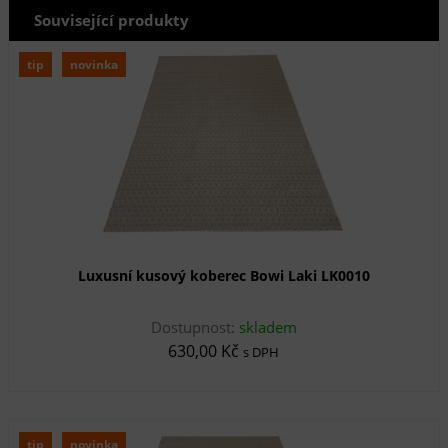
Související produkty
tip
novinka
Luxusní kusový koberec Bowi Laki LK0010
Dostupnost:
skladem
630,00 Kč
s DPH
tip
novinka