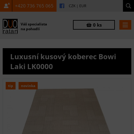
+420 736 765 065
CZK
|
EUR
Váš specialista
0 ks
na pohodlí
Luxusní kusový koberec Bowi
Laki LK0000
tip
novinka