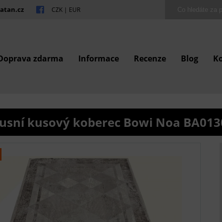
atan.cz
CZK
|
EUR
Doprava zdarma
Informace
Recenze
Blog
K
usní kusový koberec Bowi Noa BA013