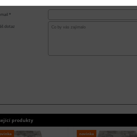
-mail *
áš dotaz
sející produkty
ovinka
novinka