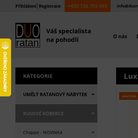
+420 736 765 065
Přihlášení
Registrace
info@duor
Váš specialista
O nás
na pohodlí
Lux
KATEGORIE
UMĚLÝ RATANOVÝ NÁBYTEK
novinka
KUSOVÉ KOBERCE
Chappe - NOVINKA