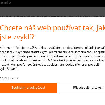
é info
čně měkké, až nadýchané koberce
Bowi Noa
zaujmou všechny ty, kteří mají
oderního po klasický. Jsou vyrobeny z polyesterové příze, jejich vlákna jsou
Chcete náš web používat tak, ja
a hmotností 2200 g/m2. Koberce Bowi Noa se vyznačují především velmi vy
ají dlouho svůj pěkný vzhled. Vyrábí se v příjemných elegantních barvách a
jste zvyklí?
ho pokoje a třeba i pracovny. Jejich snadné čištění z nich navíc dělá prakt
K tomu potřebujeme váš souhlas s využitím
cookies
, které se ukládají ve v
 koberce: béžová, smetanová, hnědá, šedá
prohlížeči. Díky těmto statistickým, preferenčním a reklamním cookies zjistí
náš web používáte, přizpůsobíme vám zobrazené informace a nebudeme v
RUČENÁ ÚDRŽBA:
obtěžovat nerelevantní reklamou. Můžete také pokračovat pouze s cookies
nezbytnými pro fungování webu. Cookies nám dodávají energii pro další
elné vysávání nečistot z koberce, aby se zabránilo jejich zašlapání do kobe
vylepšování.
arním čištěním.
Přečíst více
Souhlasím a pokračovat
Přizpůsobit nastavení
 na produkt
Hlídá