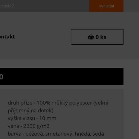
ontakt
0 ks
0
druh příze - 100% měkký polyester (velmi
příjemný na dotek)
výška vlasu - 10 mm
váha - 2200 g/m2
barva - béžová, smetanová, hnědá, šedá