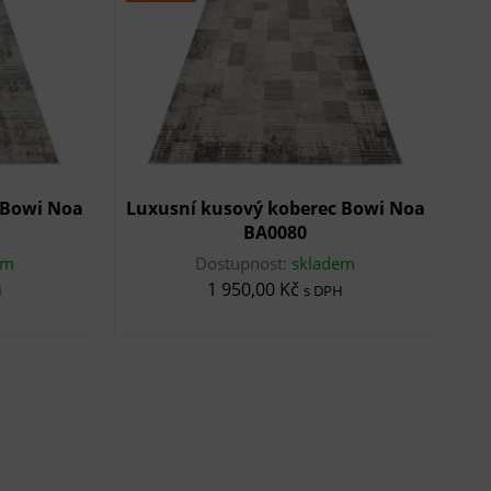
 Bowi Noa
Luxusní kusový koberec Bowi Noa
BA0080
em
Dostupnost:
skladem
1 950,00 Kč
H
s DPH