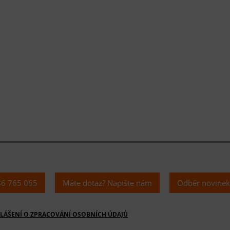
36 765 065
Máte dotaz? Napište nám
Odběr novine
LÁŠENÍ O ZPRACOVÁNÍ OSOBNÍCH ÚDAJŮ