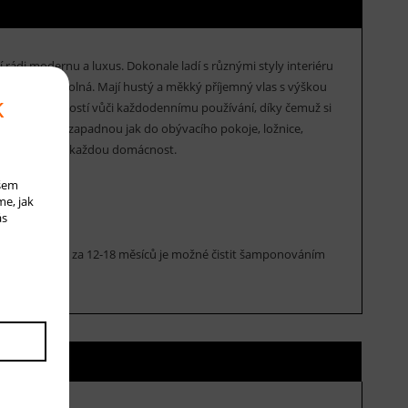
 rádi modernu a luxus. Dokonale ladí s různými styly interiéru
 elastická a odolná. Mají hustý a měkký příjemný vlas s výškou
k
sokou odolností vůči každodennímu používání, díky čemuž si
 proto pěkně zapadnou jak do obývacího pokoje, ložnice,
ickou volbu pro každou domácnost.
ašem
me, jak
ás
rce. Cca jednou za 12-18 měsíců je možné čistit šamponováním
ní ceny