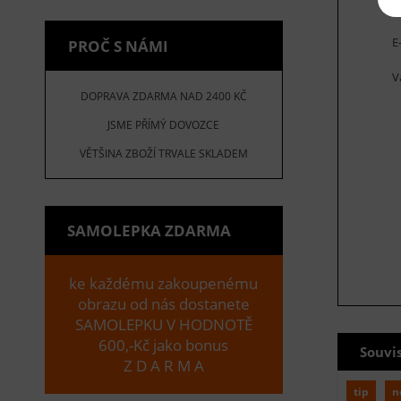
E
PROČ S NÁMI
V
DOPRAVA ZDARMA NAD 2400 KČ
JSME PŘÍMÝ DOVOZCE
VĚTŠINA ZBOŽÍ TRVALE SKLADEM
SAMOLEPKA ZDARMA
ke každému zakoupenému
obrazu od nás dostanete
SAMOLEPKU V HODNOTĚ
600,-Kč jako bonus
Souvi
Z D A R M A
tip
n