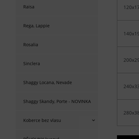
Raisa
120x1
Rega, Lappie
140x1
Rosalia
200x2
Sinclera
Shaggy Locana, Nevade
240x3
Shaggy Skandy, Porte - NOVINKA
280x3
Koberce bez vlasu