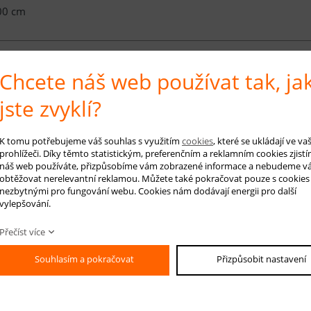
00 cm
Chcete náš web používat tak, ja
é info
jste zvyklí?
e koberců Colora bude jistě zajímat ty, kteří hledají klasické vzory a nejvyšš
avena Heat Set technologií (tepelně stabilizační úprava polypropylenových vl
K tomu potřebujeme váš souhlas s využitím
cookies
, které se ukládají ve v
 příjemná na dotek).Díky technologii Heat Set se koberce Colora snadno čistí
prohlížeči. Díky těmto statistickým, preferenčním a reklamním cookies zjistí
náš web používáte, přizpůsobíme vám zobrazené informace a nebudeme v
. Výška vlasu koberců Colora je 12 milimetrů a hmotnost 2250 g / m2. Kober
obtěžovat nerelevantní reklamou. Můžete také pokračovat pouze s cookies
ínajícím tradiční perské koberce. Kolekce má širokou škálu velikostí, barev a
nezbytnými pro fungování webu. Cookies nám dodávají energii pro další
vylepšování.
 koberce: smetanová, modrá, šedomodrá, béžová, šedá
Přečíst více
RUČENÁ ÚDRŽBA:
Souhlasím a pokračovat
Přizpůsobit nastavení
elné vysávání nečistot z koberce, aby se zabránilo jejich zašlapání do kobe
arní čištění koberce.