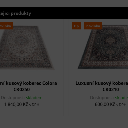
sející produkty
ovinka
tip
novinka
ní kusový koberec Colora
Luxusní kusový kobere
CR0250
CR0210
Dostupnost:
skladem
Dostupnost:
sklad
1 840,00 Kč
600,00 Kč
s DPH
s DPH