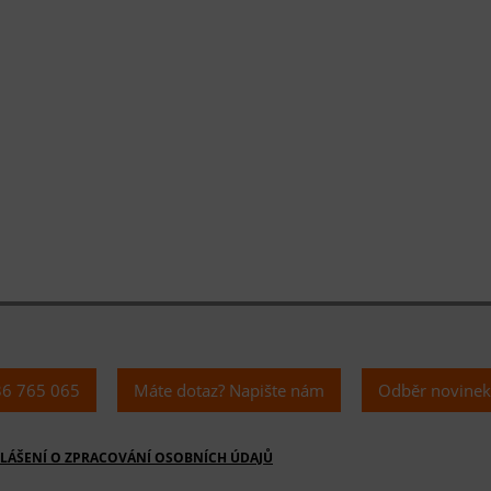
36 765 065
Máte dotaz? Napište nám
Odběr novine
LÁŠENÍ O ZPRACOVÁNÍ OSOBNÍCH ÚDAJŮ