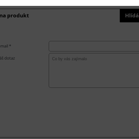
 na produkt
Hlídá
-mail *
áš dotaz