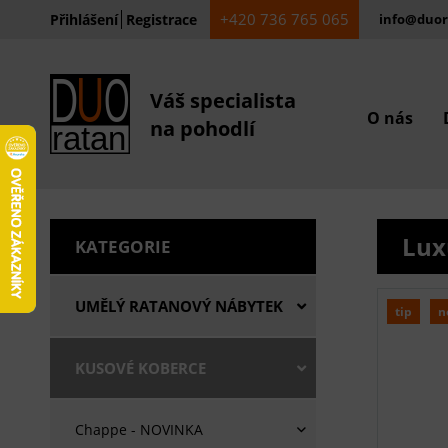
+420 736 765 065
Přihlášení
Registrace
info@duor
Váš specialista
O nás
na pohodlí
Lux
KATEGORIE
UMĚLÝ RATANOVÝ NÁBYTEK
tip
n
KUSOVÉ KOBERCE
Chappe - NOVINKA