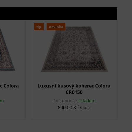
tip
novinka
c Colora
Luxusní kusový koberec Colora
CR0150
em
Dostupnost:
skladem
600,00 Kč
s DPH