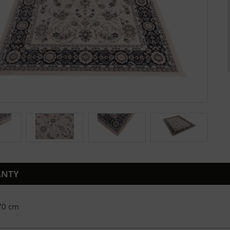
ANTY
70 cm