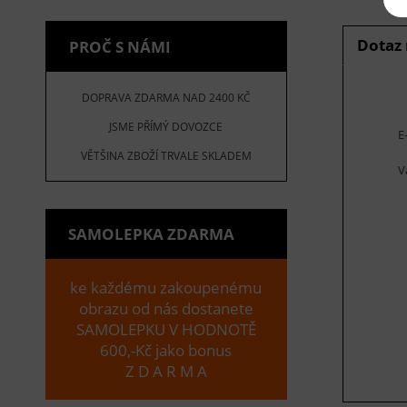
Dotaz
PROČ S NÁMI
DOPRAVA ZDARMA NAD 2400 KČ
JSME PŘÍMÝ DOVOZCE
E
VĚTŠINA ZBOŽÍ TRVALE SKLADEM
V
SAMOLEPKA ZDARMA
ke každému zakoupenému
obrazu od nás dostanete
SAMOLEPKU V HODNOTĚ
600,-Kč jako bonus
Z D A R M A