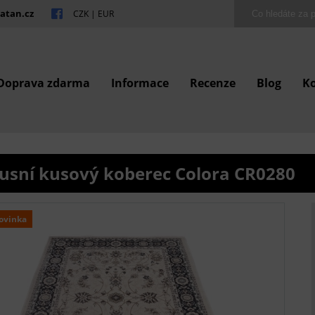
atan.cz
CZK
|
EUR
Doprava zdarma
Informace
Recenze
Blog
K
usní kusový koberec Colora CR0280
ovinka