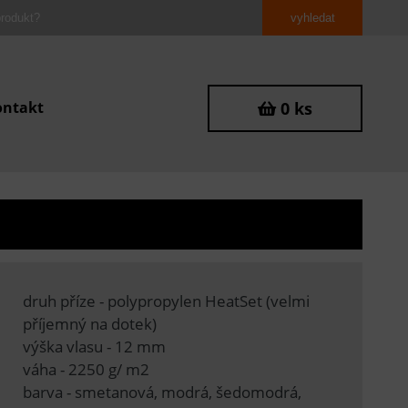
ontakt
0 ks
druh příze - polypropylen HeatSet (velmi
příjemný na dotek)
výška vlasu - 12 mm
váha - 2250 g/ m2
barva - smetanová, modrá, šedomodrá,