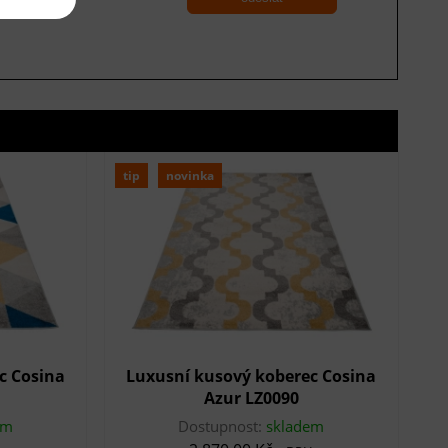
tip
novinka
c Cosina
Luxusní kusový koberec Cosina
Azur LZ0090
em
Dostupnost:
skladem