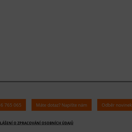
36 765 065
Máte dotaz? Napište nám
Odběr novine
LÁŠENÍ O ZPRACOVÁNÍ OSOBNÍCH ÚDAJŮ