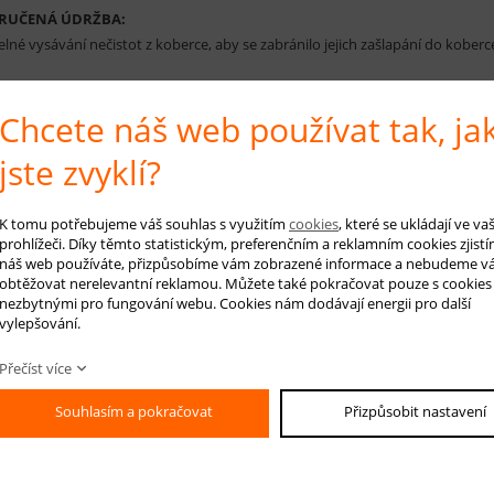
RUČENÁ ÚDRŽBA:
elné vysávání nečistot z koberce, aby se zabránilo jejich zašlapání do kobe
Chcete náš web používat tak, ja
 na produkt
Hlídá
jste zvyklí?
K tomu potřebujeme váš souhlas s využitím
cookies
, které se ukládají ve v
prohlížeči. Díky těmto statistickým, preferenčním a reklamním cookies zjistí
-mail *
náš web používáte, přizpůsobíme vám zobrazené informace a nebudeme v
obtěžovat nerelevantní reklamou. Můžete také pokračovat pouze s cookies
áš dotaz
nezbytnými pro fungování webu. Cookies nám dodávají energii pro další
vylepšování.
Přečíst více
Souhlasím a pokračovat
Přizpůsobit nastavení