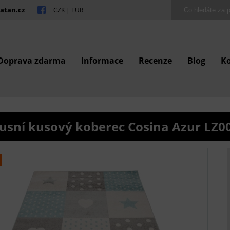
atan.cz
CZK
|
EUR
Doprava zdarma
Informace
Recenze
Blog
K
usní kusový koberec Cosina Azur LZ0