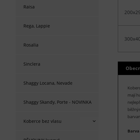
Raisa
200x2
Rega, Lappie
300x4
Rosalia
Sinclera
Obecn
Shaggy Locana, Nevade
Kober
mají h
Shaggy Skandy, Porte - NOVINKA
nejlep
běžným
barvam
Koberce bez vlasu
Barva