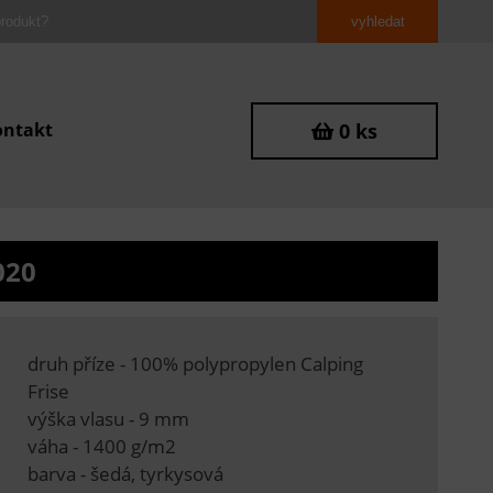
ontakt
0 ks
020
druh příze - 100% polypropylen Calping
Frise
výška vlasu - 9 mm
váha - 1400 g/m2
barva - šedá, tyrkysová