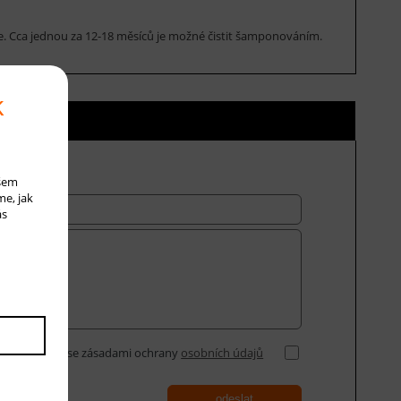
rce. Cca jednou za 12-18 měsíců je možné čistit šamponováním.
k
ní ceny
ašem
me, jak
ás
Souhlasím se zásadami ochrany
osobních údajů
odeslat