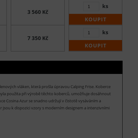
ks
3 560 Kč
KOUPIT
ks
7 350 Kč
KOUPIT
lenových vláken, která prošla úpravou Calping Frise. Koberce
á byla použita při výrobě těchto koberců, umožňuje dosáhnout
ce Cosina Azur se snadno udržují v čistotě vysáváním a
zur jsou k dispozici vzory s moderním designem a intenzivními