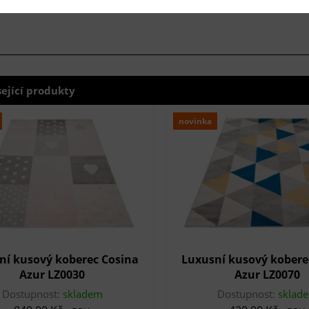
sející produkty
novinka
ní kusový koberec Cosina
Luxusní kusový kobere
Azur LZ0030
Azur LZ0070
Dostupnost:
skladem
Dostupnost:
sklad