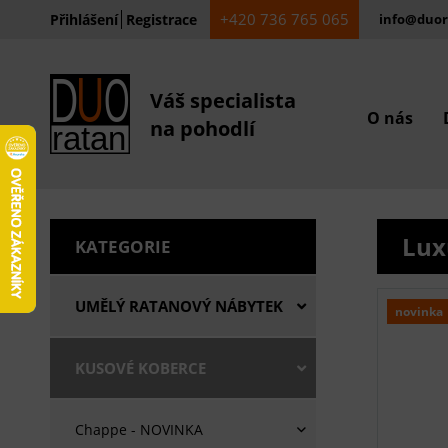
+420 736 765 065
Přihlášení
Registrace
info@duor
Váš specialista
O nás
na pohodlí
Lux
KATEGORIE
UMĚLÝ RATANOVÝ NÁBYTEK
novinka
KUSOVÉ KOBERCE
Chappe - NOVINKA