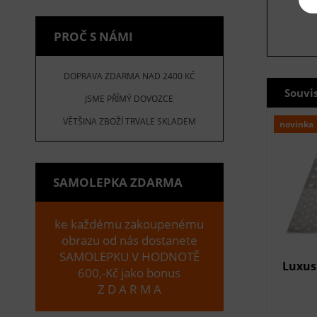
PROČ S NÁMI
DOPRAVA ZDARMA NAD 2400 KČ
Souvi
JSME PŘÍMÝ DOVOZCE
VĚTŠINA ZBOŽÍ TRVALE SKLADEM
novinka
SAMOLEPKA ZDARMA
ke každému zakoupenému
obrazu od nás dostanete
SAMOLEPKU V HODNOTĚ
Luxus
600,-Kč jako bonus
Z D A R M A