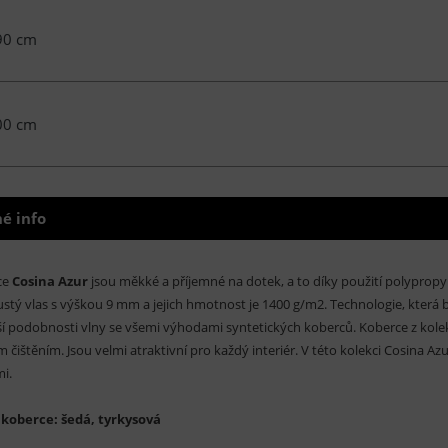
90 cm
00 cm
é info
ce
Cosina Azur
jsou měkké a příjemné na dotek, a to díky použití polypropy
ustý vlas s výškou 9 mm a jejich hmotnost je 1400 g/m2. Technologie, kter
ší podobnosti vlny se všemi výhodami syntetických koberců. Koberce z kolek
 čištěním. Jsou velmi atraktivní pro každý interiér. V této kolekci Cosina A
i.
 koberce: šedá, tyrkysová